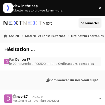
Aller au contenu
View in the app
×
Di
A better way to browse.
Learn more
.
Next
Se connecter
Accueil
Matériel et Conseils d'achat
Ordinateurs portables
Hésitation ...
Par
Denver87
le 22 novembre 2005
20 a
dans
Ordinateurs portables
Commencer un nouveau sujet
Denver87
INpactien
Posté(e)
le 22 novembre 2005
20 a