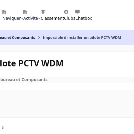
Naviguer
Activité
Classement
Clubs
Chatbox
reau et Composants
Impossible d'installer un pilote PCTV WDM
pilote PCTV WDM
 bureau et Composants
 a