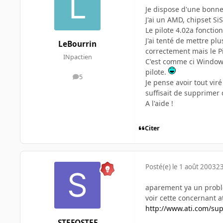
Je dispose d'une bonne 
J'ai un AMD, chipset S
Le pilote 4.02a fonctio
J'ai tenté de mettre plu
LeBourrin
correctement mais le 
INpactien
C'est comme ci Windows
pilote.
5
messages
Je pense avoir tout vir
suffisait de supprimer 
A l'aide !
Citer
Posté(e)
le 1 août 2003
23
aparement ya un probl
voir cette concernant at
http://www.ati.com/su
STEFOSTEF