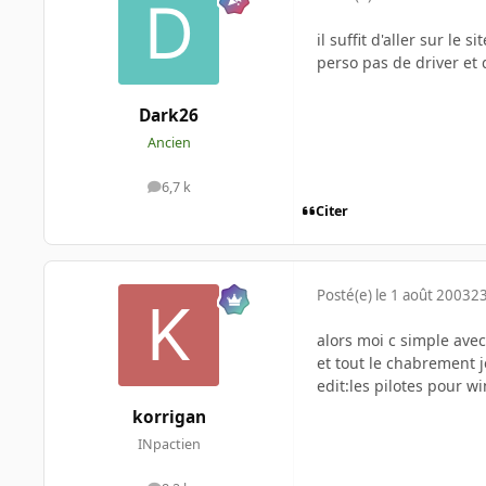
il suffit d'aller sur le 
perso pas de driver et 
Dark26
Ancien
6,7 k
messages
Citer
Posté(e)
le 1 août 2003
23
alors moi c simple avec 
et tout le chabrement j
edit:les pilotes pour w
korrigan
INpactien