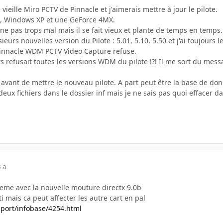
vieille Miro PCTV de Pinnacle et j'aimerais mettre à jour le pilote.
iS, Windows XP et une GeForce 4MX.
nne pas trops mal mais il se fait vieux et plante de temps en temps.
sieurs nouvelles version du Pilote : 5.01, 5.10, 5.50 et j'ai toujours
Pinnacle WDM PCTV Video Capture refuse.
 refusait toutes les versions WDM du pilote !?! Il me sort du mess
é avant de mettre le nouveau pilote. A part peut être la base de d
deux fichiers dans le dossier inf mais je ne sais pas quoi effacer 
 a
eme avec la nouvelle mouture directx 9.0b
i mais ca peut affecter les autre cart en pal
pport/infobase/4254.html