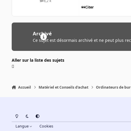
8,2 k
messages
Citer
Archivé
Ce sujet est désormais archivé et ne peut plus re
Aller sur la liste des sujets
Accueil
Matériel et Conseils d'achat
Ordinateurs de bu
Light Mode
Dark Mode
System Preference
Langue
Cookies