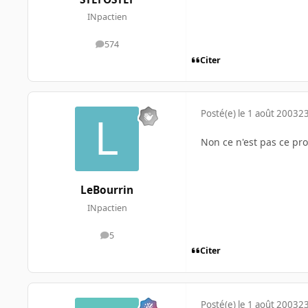
INpactien
574
messages
Citer
Posté(e)
le 1 août 2003
23
Non ce n'est pas ce prob
LeBourrin
INpactien
5
messages
Citer
Posté(e)
le 1 août 2003
23