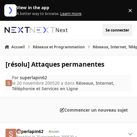
Aller au contenu
View in the app
×
Di
A better way to browse.
Learn more
.
Next
Se connecter
Accueil
Réseaux et Programmation
Réseaux, Internet, Télé
[résolu] Attaques permanentes
Par
superlapin62
le 20 novembre 2005
20 a
dans
Réseaux, Internet,
Téléphonie et Services en Ligne
Commencer un nouveau sujet
superlapin62
Ancien
Posté(e)
le 20 novembre 2005
20 a