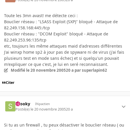
Toute les 3mn avast! me détecte ceci :
Bouclier réseau : "LSASS Exploit (SXP)" bloqué - Attaque de
82.249.158.168:445:/tcp
Bouclier réseau : "DCOM Exploit" bloqué - Attaque de
82.249.253.96:135/tcp
etc, toujours les même attaques maid d'adresses différentes
J'ai winxp home sp2 à jour pas de spyware ni de virus (j'ai fais
plusieurs test en mode sans échec) et si quelqu'un pouvait
m'expliquer ce que c'est, je lui en seré reconnaissant.
Modifié
le 20 novembre 2005
20 a
par superlapin62
Citer
snooky
INpactien
Posté(e)
le 20 novembre 2005
20 a
Si tu as un firewall , tu peux désactiver le bouclier réseau ( ou