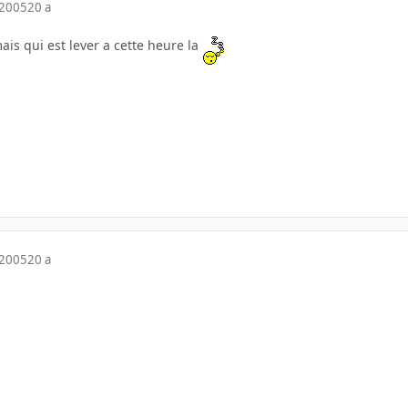
 2005
20 a
mais qui est lever a cette heure la
 2005
20 a