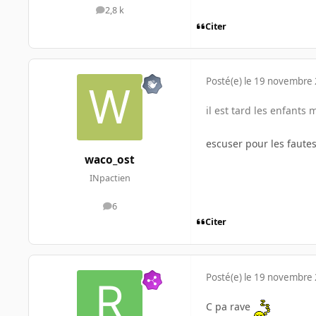
2,8 k
messages
Citer
Posté(e)
le 19 novembre
il est tard les enfants 
escuser pour les fautes
waco_ost
INpactien
6
messages
Citer
Posté(e)
le 19 novembre
C pa rave