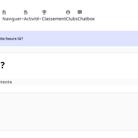
Naviguer
Activité
Classement
Clubs
Chatbox
ette heure là?
à?
étente