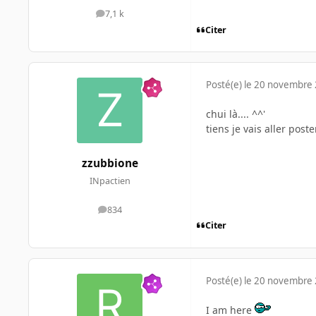
7,1 k
messages
Citer
Posté(e)
le 20 novembre
chui là.... ^^'
tiens je vais aller post
zzubbione
INpactien
834
messages
Citer
Posté(e)
le 20 novembre
I am here