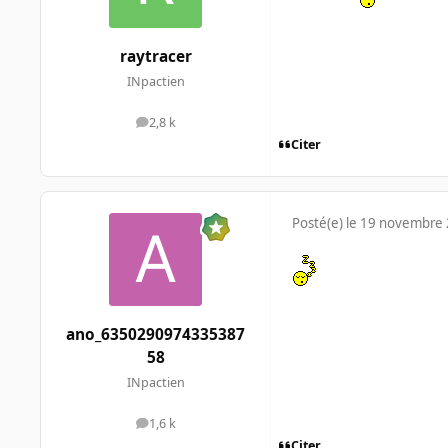
raytracer
INpactien
2,8 k
messages
Citer
Posté(e)
le 19 novembre
ano_6350290974335387
58
INpactien
1,6 k
messages
Citer