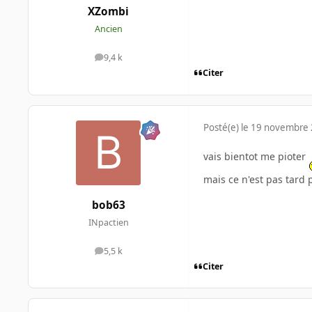
XZombi
Ancien
9,4 k
messages
Citer
Posté(e)
le 19 novembre
vais bientot me pioter
mais ce n'est pas tard
bob63
INpactien
5,5 k
messages
Citer