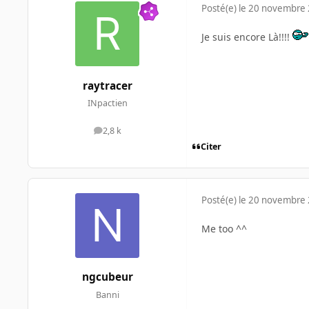
Posté(e)
le 20 novembre
Je suis encore Là!!!!
raytracer
INpactien
2,8 k
messages
Citer
Posté(e)
le 20 novembre
Me too ^^
ngcubeur
Banni