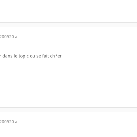
 2005
20 a
er dans le topic ou se fait ch*er
 2005
20 a