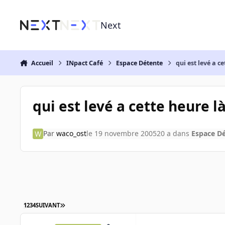
Aller au contenu
Next
Accueil
INpact Café
Espace Détente
qui est levé a c
qui est levé a cette heure l
Par
waco_ost
le 19 novembre 2005
20 a
dans
Espace D
1
2
3
4
SUIVANT