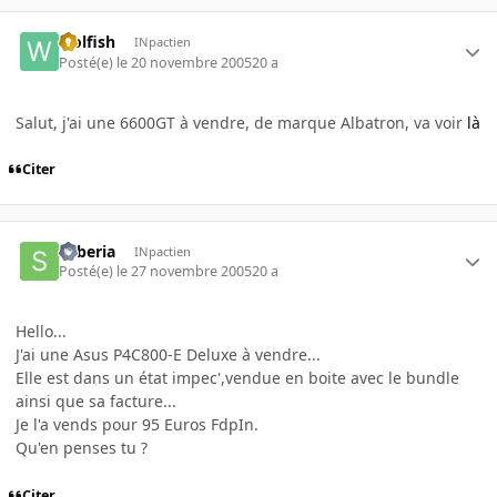
wolfish
INpactien
Posté(e)
le 20 novembre 2005
20 a
Salut, j'ai une 6600GT à vendre, de marque Albatron, va voir
là
Citer
Syberia
INpactien
Posté(e)
le 27 novembre 2005
20 a
Hello...
J'ai une Asus P4C800-E Deluxe à vendre...
Elle est dans un état impec',vendue en boite avec le bundle
ainsi que sa facture...
Je l'a vends pour 95 Euros FdpIn.
Qu'en penses tu ?
Citer