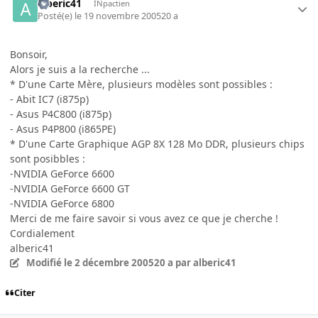
alberic41
INpactien
Posté(e)
le 19 novembre 2005
20 a
Bonsoir,
Alors je suis a la recherche ...
* D'une Carte Mère, plusieurs modèles sont possibles :
- Abit IC7 (i875p)
- Asus P4C800 (i875p)
- Asus P4P800 (i865PE)
* D'une Carte Graphique AGP 8X 128 Mo DDR, plusieurs chips
sont posibbles :
-NVIDIA GeForce 6600
-NVIDIA GeForce 6600 GT
-NVIDIA GeForce 6800
Merci de me faire savoir si vous avez ce que je cherche !
Cordialement
alberic41
Modifié
le 2 décembre 2005
20 a
par alberic41
Citer