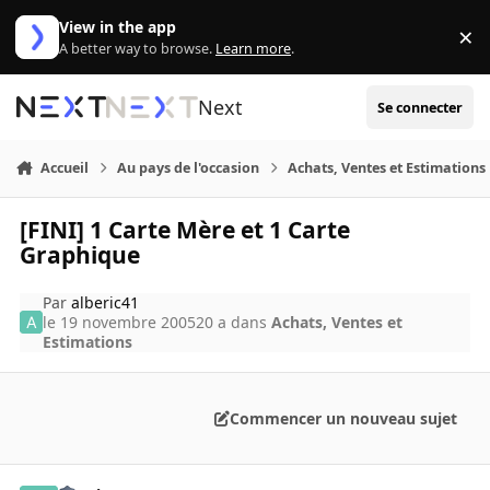
Aller au contenu
View in the app
×
Di
A better way to browse.
Learn more
.
Next
Se connecter
Accueil
Au pays de l'occasion
Achats, Ventes et Estimations
[FINI] 1 Carte Mère et 1 Carte
Graphique
Par
alberic41
le 19 novembre 2005
20 a
dans
Achats, Ventes et
Estimations
Commencer un nouveau sujet