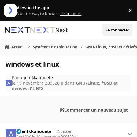
Aller au contenu
View in the app
×
Di
A better way to browse.
Learn more
.
Next
Se connecter
Accueil
Systèmes d'exploitation
GNU/Linux, *BSD et dérivé
windows et linux
Par
agentkkahouete
le 19 novembre 2005
20 a
dans
GNU/Linux, *BSD et
dérivés d'UNIX
Commencer un nouveau sujet
agentkkahouete
INpactien
Posté(e)
le 19 novembre 2005
20 a