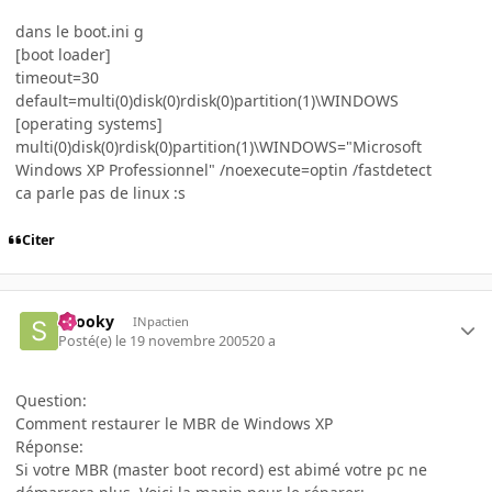
dans le boot.ini g
[boot loader]
timeout=30
default=multi(0)disk(0)rdisk(0)partition(1)\WINDOWS
[operating systems]
multi(0)disk(0)rdisk(0)partition(1)\WINDOWS="Microsoft
Windows XP Professionnel" /noexecute=optin /fastdetect
ca parle pas de linux :s
Citer
snooky
INpactien
Posté(e)
le 19 novembre 2005
20 a
Question:
Comment restaurer le MBR de Windows XP
Réponse:
Si votre MBR (master boot record) est abimé votre pc ne