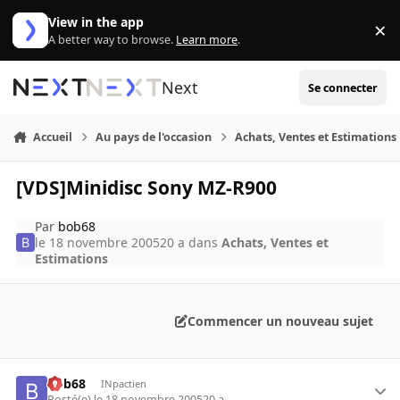
Aller au contenu
View in the app
×
Di
A better way to browse.
Learn more
.
Next
Se connecter
Accueil
Au pays de l'occasion
Achats, Ventes et Estimations
[VDS]Minidisc Sony MZ-R900
Par
bob68
le 18 novembre 2005
20 a
dans
Achats, Ventes et
Estimations
Commencer un nouveau sujet
bob68
INpactien
Posté(e)
le 18 novembre 2005
20 a