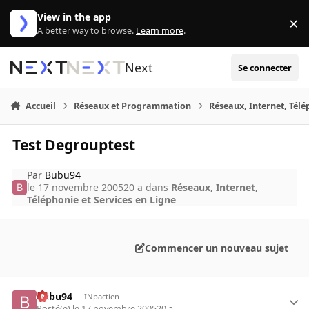
Aller au contenu
View in the app
×
Di
A better way to browse.
Learn more
.
Next
Se connecter
Accueil
Réseaux et Programmation
Réseaux, Internet, Télé
Test Degrouptest
Par
Bubu94
le 17 novembre 2005
20 a
dans
Réseaux, Internet,
Téléphonie et Services en Ligne
Commencer un nouveau sujet
Bubu94
INpactien
Posté(e)
le 17 novembre 2005
20 a