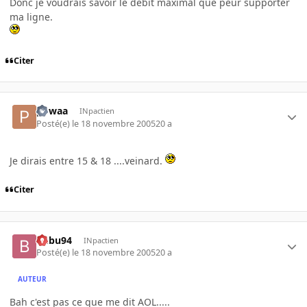
Donc je voudrais savoir le débit maximal que peur supporter
ma ligne.
Citer
powaa
INpactien
Posté(e)
le 18 novembre 2005
20 a
Je dirais entre 15 & 18 ....veinard.
Citer
Bubu94
INpactien
Posté(e)
le 18 novembre 2005
20 a
AUTEUR
Bah c'est pas ce que me dit AOL.....