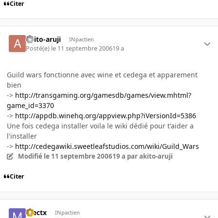
Citer
akito-aruji
INpactien
Posté(e)
le 11 septembre 2006
19 a
Guild wars fonctionne avec wine et cedega et apparement
bien
->
http://transgaming.org/gamesdb/games/view.mhtml?
game_id=3370
->
http://appdb.winehq.org/appview.php?iVersionId=5386
Une fois cedega installer voila le wiki dédié pour t'aider a
l'installer
->
http://cedegawiki.sweetleafstudios.com/wiki/Guild_Wars
Modifié
le 11 septembre 2006
19 a
par akito-aruji
Citer
mectx
INpactien