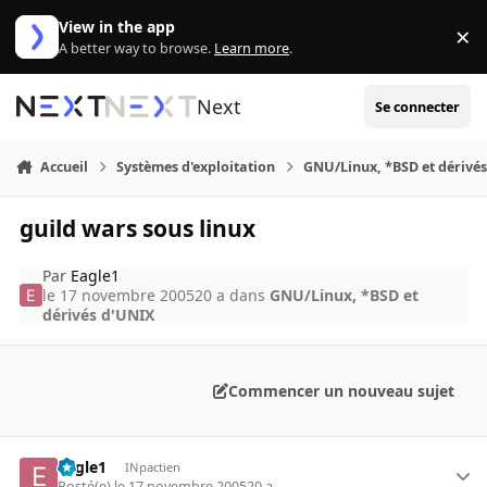
Aller au contenu
View in the app
×
Di
A better way to browse.
Learn more
.
Next
Se connecter
Accueil
Systèmes d'exploitation
GNU/Linux, *BSD et dérivé
guild wars sous linux
Par
Eagle1
le 17 novembre 2005
20 a
dans
GNU/Linux, *BSD et
dérivés d'UNIX
Commencer un nouveau sujet
Eagle1
INpactien
Posté(e)
le 17 novembre 2005
20 a