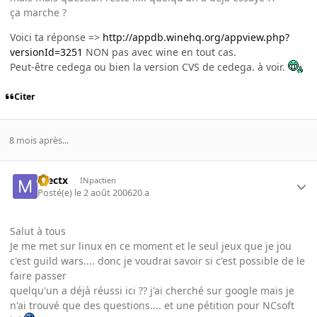
ça marche ?
Voici ta réponse =>
http://appdb.winehq.org/appview.php?
versionId=3251
NON pas avec wine en tout cas.
Peut-être cedega ou bien la version CVS de cedega. à voir.
Citer
8 mois après...
mectx
INpactien
Posté(e)
le 2 août 2006
20 a
Salut à tous
Je me met sur linux en ce moment et le seul jeux que je jou
c'est guild wars.... donc je voudrai savoir si c'est possible de le
faire passer
quelqu'un a déjà réussi ici ?? j'ai cherché sur google mais je
n'ai trouvé que des questions.... et une pétition pour NCsoft