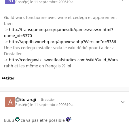
Posté(e)
le 11 septembre 2006
19 a
Guild wars fonctionne avec wine et cedega et apparement
bien
->
http://transgaming.org/gamesdb/games/view.mhtml?
game_id=3370
->
http://appdb.winehq.org/appview.php?iVersionId=5386
Une fois cedega installer voila le wiki dédié pour t'aider a
l'installer
->
http://cedegawiki.sweetleafstudios.com/wiki/Guild_Wars
rahh et les même en français ?? lol
Citer
akito-aruji
INpactien
Posté(e)
le 11 septembre 2006
19 a
Euuu
ca va pas etre possible