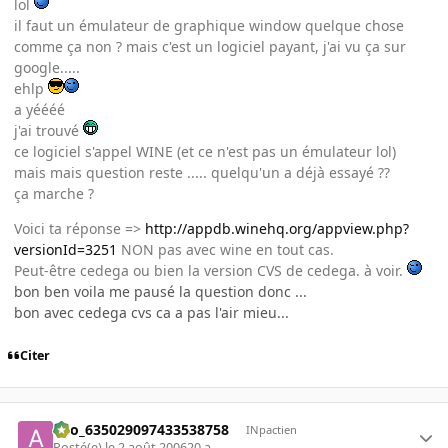
lol
il faut un émulateur de graphique window quelque chose
comme ça non ? mais c'est un logiciel payant, j'ai vu ça sur
google.....
ehlp
a yéééé
j'ai trouvé
ce logiciel s'appel WINE (et ce n'est pas un émulateur lol)
mais mais question reste ..... quelqu'un a déjà essayé ??
ça marche ?
Voici ta réponse =>
http://appdb.winehq.org/appview.php?
versionId=3251
NON pas avec wine en tout cas.
Peut-être cedega ou bien la version CVS de cedega. à voir.
bon ben voila me pausé la question donc ...
bon avec cedega cvs ca a pas l'air mieu...
Citer
ano_635029097433538758
INpactien
Posté(e)
le 2 août 2006
20 a