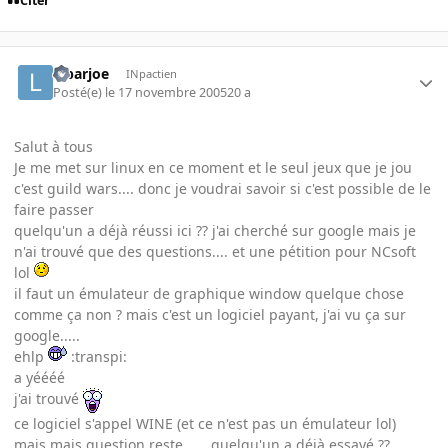
Citer
lebarjoe
INpactien
Posté(e)
le 17 novembre 2005
20 a
Salut à tous
Je me met sur linux en ce moment et le seul jeux que je jou
c'est guild wars.... donc je voudrai savoir si c'est possible de le
faire passer
quelqu'un a déjà réussi ici ?? j'ai cherché sur google mais je
n'ai trouvé que des questions.... et une pétition pour NCsoft
lol
il faut un émulateur de graphique window quelque chose
comme ça non ? mais c'est un logiciel payant, j'ai vu ça sur
google.....
ehlp
:transpi:
a yéééé
j'ai trouvé
ce logiciel s'appel WINE (et ce n'est pas un émulateur lol)
mais mais question reste ..... quelqu'un a déjà essayé ??