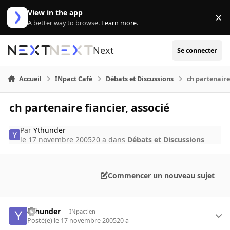
Aller au contenu
View in the app
×
Di
A better way to browse.
Learn more
.
Next
Se connecter
Accueil
INpact Café
Débats et Discussions
ch partenaire
ch partenaire fiancier, associé
Par
Ythunder
le 17 novembre 2005
20 a
dans
Débats et Discussions
Commencer un nouveau sujet
Ythunder
INpactien
Posté(e)
le 17 novembre 2005
20 a