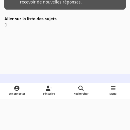
recevoir de nouvelles réponses.
Aller sur la liste des sujets
Light Mode
Dark Mode
System Preference
Se connecter
S’inscrire
Rechercher
Menu
Langue
Cookies
Powered by
Invision Community