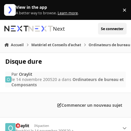
Aller au contenu
View in the app
×
Di
A better way to browse.
Learn more
.
Next
Se connecter
Accueil
Matériel et Conseils d'achat
Ordinateurs de bureau
Disque dure
Par
Oraylit
le 14 novembre 2005
20 a
dans
Ordinateurs de bureau et
Composants
Commencer un nouveau sujet
Oraylit
INpactien
Posté(e)
le 14 novembre 2005
20 a