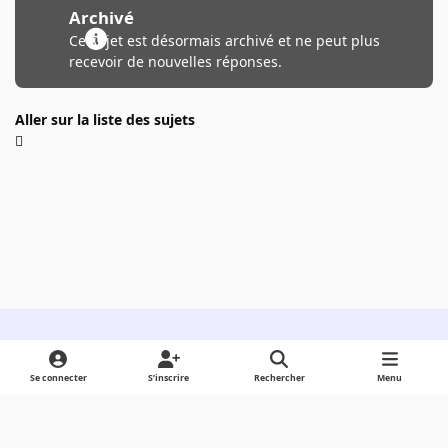
Archivé
Ce sujet est désormais archivé et ne peut plus
recevoir de nouvelles réponses.
Aller sur la liste des sujets
Light Mode
Dark Mode
System Preference
Se connecter
S’inscrire
Rechercher
Menu
Langue
Cookies
Powered by
Invision Community