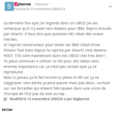
bigbernie
INpactien
Posté(e)
le 15 novembre 2005
20 a
La derniere fois que j'ai regarde dans un UBCD j'av ais
remarque qu'il n'y avait rein dedans pour IBM. Repris ensuite
par Hitachi. Il faut dire que question HD c'etait des vraies
merdes.
LE logiciel constructeur pour tester les IBM c'était Drive
Fitness Tool mais depuis la reprise par Hitachi c'est devenu
HGST. S'ils sont maintenant dans ton UBCD c'est tres bien !
Tu peux continuer a utiliser ce HD pour des datas sans
enorme importance car ça n'est pas certain que ça se
reproduise.
Mais si jamais ça le fait encore tu jettes le HD car ça va
s'aggraver. Une alerte ça peut passer mais pas deux...surtout
sur ces ferrailles qui etaient fabriquees dans une usine de
l'Europe de l'Est pas du tout au top. .
Modifié
le 15 novembre 2005
20 a
par bigbernie
Citer