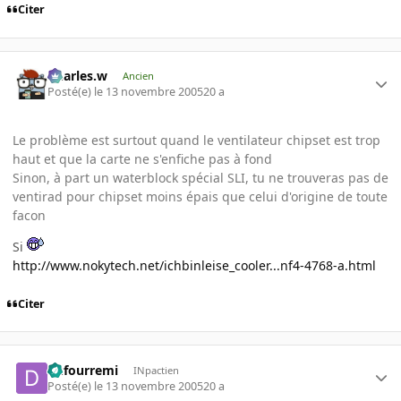
Citer
Charles.w
Ancien
Posté(e)
le 13 novembre 2005
20 a
Le problème est surtout quand le ventilateur chipset est trop
haut et que la carte ne s'enfiche pas à fond
Sinon, à part un waterblock spécial SLI, tu ne trouveras pas de
ventirad pour chipset moins épais que celui d'origine de toute
facon
Si
http://www.nokytech.net/ichbinleise_cooler...nf4-4768-a.html
Citer
dufourremi
INpactien
Posté(e)
le 13 novembre 2005
20 a