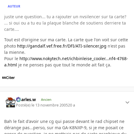
AUTEUR
juste une question... tu a rajouter un nvsilencer sur ta carte?
... si oui ou a tu eu la plaque blanche de soutiens derriere ta
carte....
Tout est d'origine sur ma carte. La carte que l'on voit sur cette
photo
http://gandalf.vef.free.fr/DFI/ATI-silencer.jpg
n'est pas
la mienne.
Pour le
http://www.nokytech.net/ichbinleise_cooler...nf4-4768-
a.html
je ne penses pas que tout le monde ait fait ça.
Citer
Charles.w
Ancien
Posté(e)
le 13 novembre 2005
20 a
Bah le fait d'avoir une cg qui passe devant le rad chipset ne
dérange pas...perso, sur ma GA-K8NXP-9, si je me posait ce
genre de question, je ne mettrais pas de carte graphique du