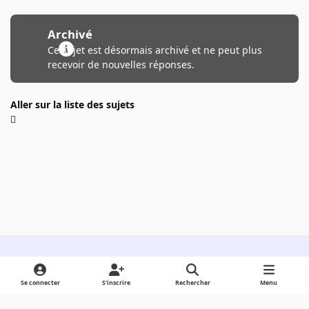
Archivé
Ce sujet est désormais archivé et ne peut plus
recevoir de nouvelles réponses.
Aller sur la liste des sujets
Light Mode
Dark Mode
System Preference
Se connecter
S’inscrire
Rechercher
Menu
Langue
Cookies