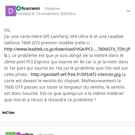
dufourremi
INpactien
Posté(e)
le 13 novembre 2005
20 a
Slt,
J'ai une carte mère DFI LanParty nF4 Ultra-D et une Leadtek
Geforce 7800 GTX premier modèle (celle-ci :
http://www.leadtek.co.jp/download/VGA/PCI-...7800GTX_TDH.JP
G
). Le problème est que je suis obligé de la mettre dans le
2ème port PCI Express qui tourne en 8x car si je la mets dans
le 1er port qui tourne en 16x j'ai le problème que l'on voit sur
cette photo :
http://gandalf.vef.free.fr/DFI/ATI-silencer.jpg
la
carte est devant le ventilo du chipset. Malheuresement la
7800 GTX passes sur toute la longueur du ventilo, le ventilo
est donc bouché. Est-ce que quelqu'un a le même matériel
que moi et a réussi à résoudre ce problème ?
Citer
Myrdhin
INpactien