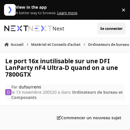
Aller au contenu
View in the app
×
Di
A better way to browse.
Learn more
.
Next
Se connecter
Accueil
Matériel et Conseils d'achat
Ordinateurs de bureau
Le port 16x inutilisable sur une DFI
LanParty nF4 Ultra-D quand on a une
7800GTX
Par
dufourremi
le 13 novembre 2005
20 a
dans
Ordinateurs de bureau et
Composants
Commencer un nouveau sujet