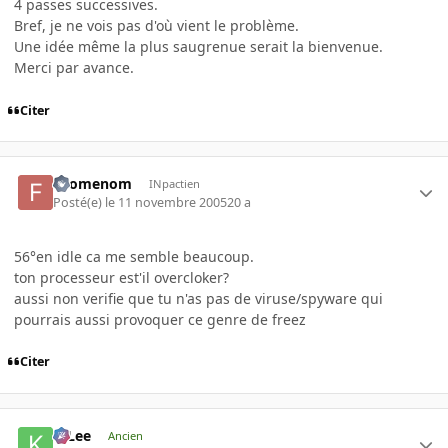
4 passes successives.
Bref, je ne vois pas d'où vient le problème.
Une idée même la plus saugrenue serait la bienvenue.
Merci par avance.
Citer
Filomenom
INpactien
Posté(e)
le 11 novembre 2005
20 a
56°en idle ca me semble beaucoup.
ton processeur est'il overcloker?
aussi non verifie que tu n'as pas de viruse/spyware qui
pourrais aussi provoquer ce genre de freez
Citer
K-Lee
Ancien