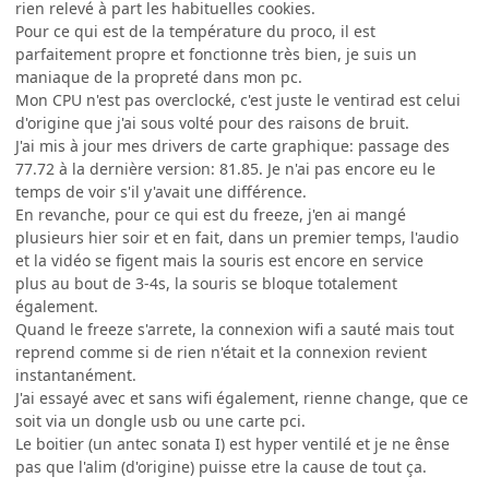
rien relevé à part les habituelles cookies.
Pour ce qui est de la température du proco, il est
parfaitement propre et fonctionne très bien, je suis un
maniaque de la propreté dans mon pc.
Mon CPU n'est pas overclocké, c'est juste le ventirad est celui
d'origine que j'ai sous volté pour des raisons de bruit.
J'ai mis à jour mes drivers de carte graphique: passage des
77.72 à la dernière version: 81.85. Je n'ai pas encore eu le
temps de voir s'il y'avait une différence.
En revanche, pour ce qui est du freeze, j'en ai mangé
plusieurs hier soir et en fait, dans un premier temps, l'audio
et la vidéo se figent mais la souris est encore en service
plus au bout de 3-4s, la souris se bloque totalement
également.
Quand le freeze s'arrete, la connexion wifi a sauté mais tout
reprend comme si de rien n'était et la connexion revient
instantanément.
J'ai essayé avec et sans wifi également, rienne change, que ce
soit via un dongle usb ou une carte pci.
Le boitier (un antec sonata I) est hyper ventilé et je ne ênse
pas que l'alim (d'origine) puisse etre la cause de tout ça.