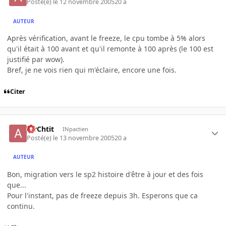
Posté(e)
le 12 novembre 2005
20 a
AUTEUR
Après vérification, avant le freeze, le cpu tombe à 5% alors
qu'il était à 100 avant et qu'il remonte à 100 après (le 100 est
justifié par wow).
Bref, je ne vois rien qui m'éclaire, encore une fois.
Citer
AirChtit
INpactien
Posté(e)
le 13 novembre 2005
20 a
AUTEUR
Bon, migration vers le sp2 histoire d'être à jour et des fois
que...
Pour l'instant, pas de freeze depuis 3h. Esperons que ca
continu.