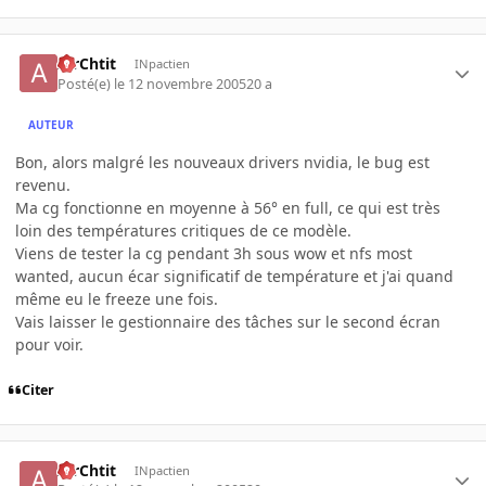
AirChtit
INpactien
Posté(e)
le 12 novembre 2005
20 a
AUTEUR
Bon, alors malgré les nouveaux drivers nvidia, le bug est
revenu.
Ma cg fonctionne en moyenne à 56° en full, ce qui est très
loin des températures critiques de ce modèle.
Viens de tester la cg pendant 3h sous wow et nfs most
wanted, aucun écar significatif de température et j'ai quand
même eu le freeze une fois.
Vais laisser le gestionnaire des tâches sur le second écran
pour voir.
Citer
AirChtit
INpactien