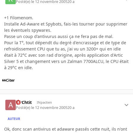
Posté(e)
le 12 novembre 2005
20 a
+1 Filomenom.
Installe Ad-Aware et Spybots, fais-les tourner pour supprimer
les éventuels spywares.
Passe un coup d'antivurus aussi ça ne fera pas de mal.
Pour la T°, tout dépendt du degré d'encrassage et de type de
refroidissement CPU que tu as, j'ai vu un 3200+ qui en idle
était à 72°C avec son rad d'origine, après application d'Artic
Silver 5 et changement vers un Zalman 7700ALCU, le CPU était
à 29°C en idle.
Citer
AirChtit
INpactien
Posté(e)
le 12 novembre 2005
20 a
AUTEUR
Ok, donc scan antivirus et adaware passés cette nuit, ils n'ont