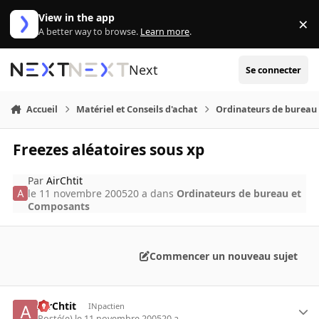
Aller au contenu
View in the app
×
Di
A better way to browse.
Learn more
.
Next
Se connecter
Accueil
Matériel et Conseils d'achat
Ordinateurs de bureau
Freezes aléatoires sous xp
Par
AirChtit
le 11 novembre 2005
20 a
dans
Ordinateurs de bureau et
Composants
Commencer un nouveau sujet
AirChtit
INpactien
Posté(e)
le 11 novembre 2005
20 a