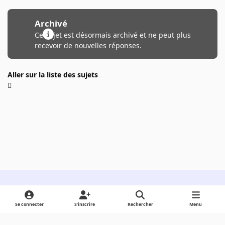
Archivé
Ce sujet est désormais archivé et ne peut plus
recevoir de nouvelles réponses.
Aller sur la liste des sujets
Light Mode
Dark Mode
System Preference
Se connecter
S’inscrire
Rechercher
Menu
Langue
Cookies