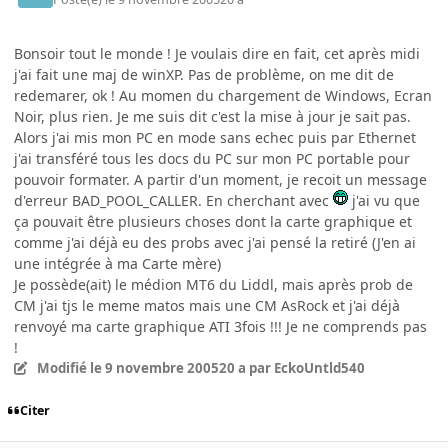
Bonsoir tout le monde ! Je voulais dire en fait, cet après midi
j'ai fait une maj de winXP. Pas de problème, on me dit de
redemarer, ok ! Au momen du chargement de Windows, Ecran
Noir, plus rien. Je me suis dit c'est la mise à jour je sait pas.
Alors j'ai mis mon PC en mode sans echec puis par Ethernet
j'ai transféré tous les docs du PC sur mon PC portable pour
pouvoir formater. A partir d'un moment, je recoit un message
d'erreur BAD_POOL_CALLER. En cherchant avec
j'ai vu que
ça pouvait être plusieurs choses dont la carte graphique et
comme j'ai déjà eu des probs avec j'ai pensé la retiré (J'en ai
une intégrée à ma Carte mère)
Je possède(ait) le médion MT6 du Liddl, mais après prob de
CM j'ai tjs le meme matos mais une CM AsRock et j'ai déjà
renvoyé ma carte graphique ATI 3fois !!! Je ne comprends pas
!
Modifié
le 9 novembre 2005
20 a
par EckoUntld540
Citer