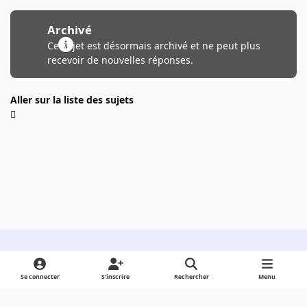
Archivé
Ce sujet est désormais archivé et ne peut plus
recevoir de nouvelles réponses.
Aller sur la liste des sujets
Light Mode
Dark Mode
System Preference
Se connecter
S’inscrire
Rechercher
Menu
Langue
Cookies