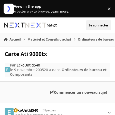
Aller au contenu
View in the app
×
Di
A better way to browse.
Learn more
.
Next
Se connecter
Accueil
Matériel et Conseils d'achat
Ordinateurs de bureau
Carte Ati 9600tx
Par
EckoUntld540
le 9 novembre 2005
20 a
dans
Ordinateurs de bureau et
Composants
Commencer un nouveau sujet
EckoUntld540
INpactien
Posté(e)
le 9 novembre 2005
20 a