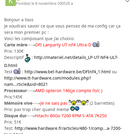
Posté(e)
le 8 novembre 2005
20 a
Bonjour a tous
Je voudrais savoir ce que vous pensez de ma config car ça
sera mon premier pc :
Voici les composant que j’ai choisis
Carte mère
----»
DFI Lanparty UT nF4 Ultra-D
Prix: 130€
Descriptif
:
http://materiel.net/details_LP-UT-NF4-ULT-
D.html
Test
:
http://www.bel-hardware.be/DFInf4_1.html
ou
http://www.tt-hardware.com/modules.php?
nam...rticle&sid=8021
Processeur
----»
AMD opteron 146(je compte l’o/c )
Prix:145€
Mémoire vive
----»
Je ne sais pas
(2 barrettes)
Prix: pas trop cher quand meme
Disque dur
----»
Hitachi 80Go 7200 RPM S-ATA 7K250
Prix: 51€
Test:
http://www.hardware.fr/articles/480-1/comp...a-7200-