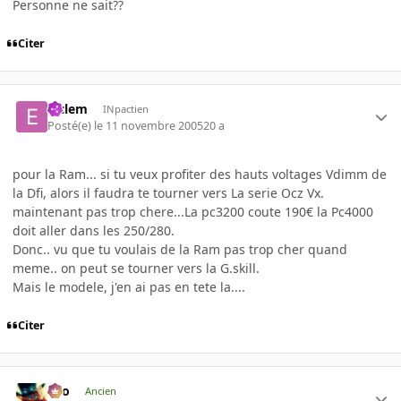
Personne ne sait??
Citer
elclem
INpactien
Posté(e)
le 11 novembre 2005
20 a
pour la Ram... si tu veux profiter des hauts voltages Vdimm de
la Dfi, alors il faudra te tourner vers La serie Ocz Vx.
maintenant pas trop chere...La pc3200 coute 190€ la Pc4000
doit aller dans les 250/280.
Donc.. vu que tu voulais de la Ram pas trop cher quand
meme.. on peut se tourner vers la G.skill.
Mais le modele, j'en ai pas en tete la....
Citer
eYo
Ancien