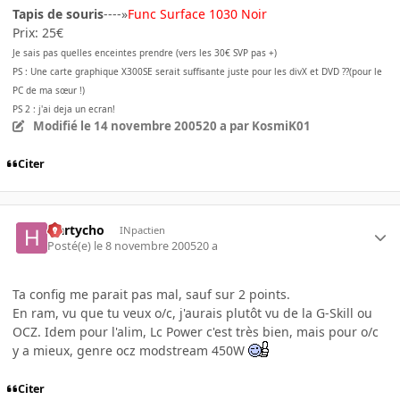
Tapis de souris
----»
Func Surface 1030 Noir
Prix: 25€
Je sais pas quelles enceintes prendre (vers les 30€ SVP pas +)
PS : Une carte graphique X300SE serait suffisante juste pour les divX et DVD ??(pour le
PC de ma sœur !)
PS 2 : j'ai deja un ecran!
Modifié
le 14 novembre 2005
20 a
par KosmiK01
Citer
Hartycho
INpactien
Posté(e)
le 8 novembre 2005
20 a
Ta config me parait pas mal, sauf sur 2 points.
En ram, vu que tu veux o/c, j'aurais plutôt vu de la G-Skill ou
OCZ. Idem pour l'alim, Lc Power c'est très bien, mais pour o/c
y a mieux, genre ocz modstream 450W
Citer