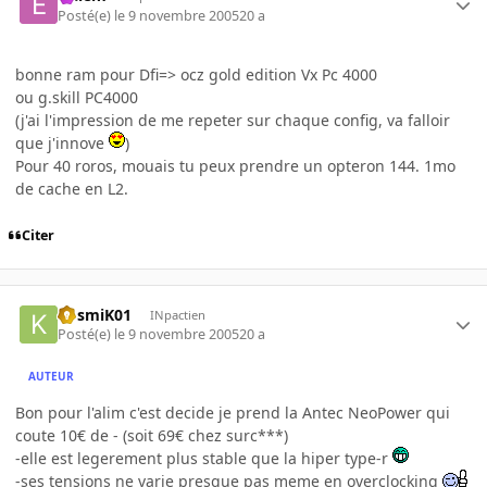
Posté(e)
le 9 novembre 2005
20 a
bonne ram pour Dfi=> ocz gold edition Vx Pc 4000
ou g.skill PC4000
(j'ai l'impression de me repeter sur chaque config, va falloir
que j'innove
)
Pour 40 roros, mouais tu peux prendre un opteron 144. 1mo
de cache en L2.
Citer
KosmiK01
INpactien
Posté(e)
le 9 novembre 2005
20 a
AUTEUR
Bon pour l'alim c'est decide je prend la Antec NeoPower qui
coute 10€ de - (soit 69€ chez surc***)
-elle est legerement plus stable que la hiper type-r
-ses tensions ne varie presque pas meme en overclocking