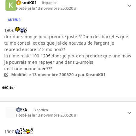
KosmiK01
INpactien
Posté(e)
le 13 novembre 2005
20 a
AUTEUR
190€
dur dur sinon je peut prendre juste 512mo des barretes que
tu me conseil et des que j'ai de nouveau de l'argent je
reprend encore 512 mo non??
la il me reste 100-120€ donc je peux en prendre que une mais
je pourrais m'en repayer une dans 2-3mois!
c'est une bonne idée???
Modifié
le 13 novembre 2005
20 a
par KosmiK01
Citer
UltrA
INpactien
Posté(e)
le 13 novembre 2005
20 a
190€