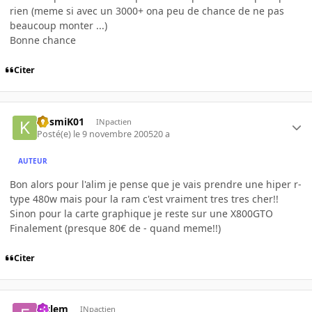
rien (meme si avec un 3000+ ona peu de chance de ne pas
beaucoup monter ...)
Bonne chance
Citer
KosmiK01
INpactien
Posté(e)
le 9 novembre 2005
20 a
AUTEUR
Bon alors pour l'alim je pense que je vais prendre une hiper r-
type 480w mais pour la ram c'est vraiment tres tres cher!!
Sinon pour la carte graphique je reste sur une X800GTO
Finalement (presque 80€ de - quand meme!!)
Citer
elclem
INpactien