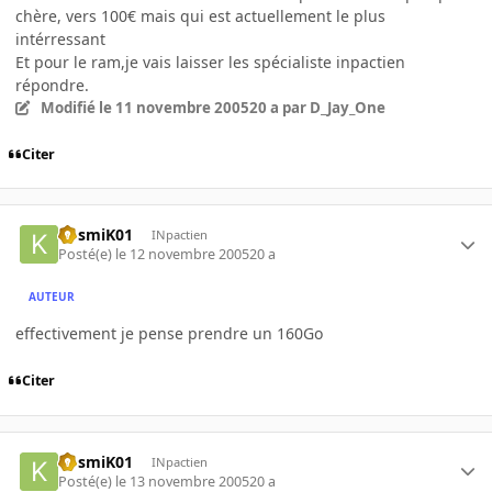
chère, vers 100€ mais qui est actuellement le plus
intérressant
Et pour le ram,je vais laisser les spécialiste inpactien
répondre.
Modifié
le 11 novembre 2005
20 a
par D_Jay_One
Citer
KosmiK01
INpactien
Posté(e)
le 12 novembre 2005
20 a
AUTEUR
effectivement je pense prendre un 160Go
Citer
KosmiK01
INpactien
Posté(e)
le 13 novembre 2005
20 a