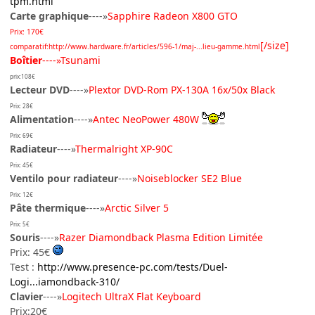
tpm.html
Carte graphique
----»
Sapphire Radeon X800 GTO
Prix: 170€
[/size]
comparatif:
http://www.hardware.fr/articles/596-1/maj-...lieu-gamme.html
Boîtier
----»Tsunami
prix:108€
Lecteur DVD
----»
Plextor DVD-Rom PX-130A 16x/50x Black
Prix: 28€
Alimentation
----»
Antec NeoPower 480W
Prix: 69€
Radiateur
----»
Thermalright XP-90C
Prix: 45€
Ventilo pour radiateur
----»
Noiseblocker SE2 Blue
Prix: 12€
Pâte thermique
----»
Arctic Silver 5
Prix: 5€
Souris
----»
Razer Diamondback Plasma Edition Limitée
Prix: 45€
Test :
http://www.presence-pc.com/tests/Duel-
Logi...iamondback-310/
Clavier
----»
Logitech UltraX Flat Keyboard
Prix:20€