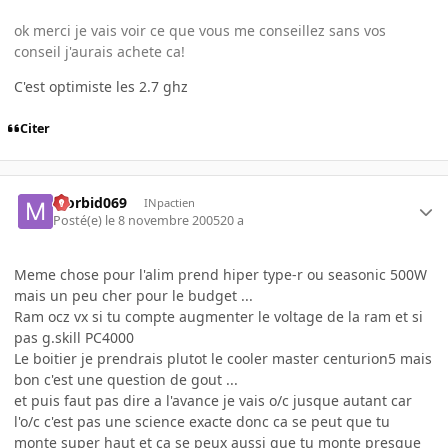
ok merci je vais voir ce que vous me conseillez sans vos
conseil j'aurais achete ca!
C'est optimiste les 2.7 ghz
Citer
Morbid069
INpactien
Posté(e)
le 8 novembre 2005
20 a
Meme chose pour l'alim prend hiper type-r ou seasonic 500W
mais un peu cher pour le budget ...
Ram ocz vx si tu compte augmenter le voltage de la ram et si
pas g.skill PC4000
Le boitier je prendrais plutot le cooler master centurion5 mais
bon c'est une question de gout ...
et puis faut pas dire a l'avance je vais o/c jusque autant car
l'o/c c'est pas une science exacte donc ca se peut que tu
monte super haut et ca se peux aussi que tu monte presque