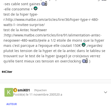
-ses cable sont gaines
-elle consomme +
test de la hiper type-
r:http://www.matbe.com/articles/lire/36/hiper-type-r-480-
watts-l--invitee-surprise/
test de la Antec NoePower
:http://www.matbe.com/articles/lire/91/alimentation-antec-
neopower-480-watts/(eele a 1/2 etoile de moins que la hyper
mais c'est parcque a l'epoque elle coutait 150€
,regardez
plutot les tension de la hyper et de la antec dans le tableu se
trouvant sur le test de la hyper (page3 je crois)vous verrez
qu'elle tient mieux ces tension en overclocking
)
Citer
KosmiK01
INpactien
Posté(e)
le 11 novembre 2005
20 a
AUTEUR