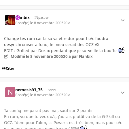
Flanbix
INpactien
Posté(e)
le 8 novembre 2005
20 a
Change tes ram car la sa va etre dur pour l o/c faudra
desynchroniser a fond, le mieu serait des OCZ VX
EDIT : Grilled par Doklix pendant que je surveille la bouffe
Modifié
le 8 novembre 2005
20 a
par Flanbix
Citer
nemesis93_75
Banni
Posté(e)
le 8 novembre 2005
20 a
Ta config me parait pas mal, sauf sur 2 points.
En ram, vu que tu veux o/c, j'aurais plutôt vu de la G-Skill ou
OCZ. Idem pour l'alim, Lc Power c'est très bien, mais pour o/c
y a mieux, genre ocz modstream 450W