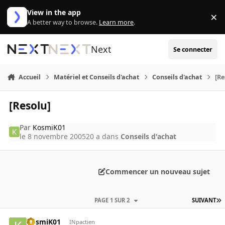
Aller au contenu
View in the app
×
Di
A better way to browse.
Learn more
.
Next
Se connecter
Accueil
Matériel et Conseils d'achat
Conseils d'achat
[Re
[Resolu]
Par
KosmiK01
le 8 novembre 2005
20 a
dans
Conseils d'achat
Commencer un nouveau sujet
PAGE 1 SUR 2
SUIVANT
KosmiK01
INpactien