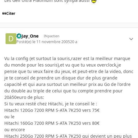
Les Geil Ultra Platinium sont sympa aussi
Citer
D_Jay_One
INpactien
Posté(e)
le 11 novembre 2005
20 a
Vu la config (et surtout la souris,razer est la meilleur marque
du monde pour les souris),et vu que tu veux overclock,je
pense que tu veux faire du jeux, et peut-etre de la video, donc
je te conseil de prendre un disque dur de plus grande
capacité et qui aura surtout un meilleur prix au Go de l'ordre
du double au triple de celui que tu compte prendre pour
20à50euro de plus:
Si tu veux resté chez Hitachi, je te conseil le :
Hitachi 120Go 7200 RPM S-ATA 7K250 vers 75€
ou le
Hitachi 160Go 7200 RPM S-ATA 7K250 vers 80€
ou encore
Hitachi 250Go 7200 RPM S-ATA 7K250 qui devient un peu plus