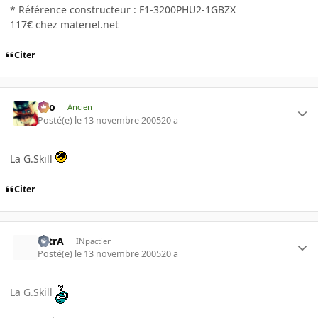
* Référence constructeur : F1-3200PHU2-1GBZX
117€ chez materiel.net
Citer
eYo
Ancien
Posté(e)
le 13 novembre 2005
20 a
La G.Skill
Citer
UltrA
INpactien
Posté(e)
le 13 novembre 2005
20 a
La G.Skill