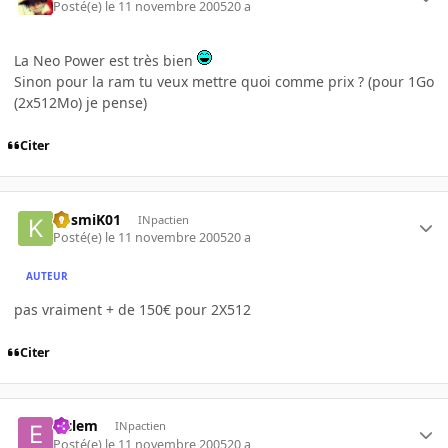
Posté(e)
le 11 novembre 2005
20 a
La Neo Power est très bien
Sinon pour la ram tu veux mettre quoi comme prix ? (pour 1Go
(2x512Mo) je pense)
Citer
KosmiK01
INpactien
Posté(e)
le 11 novembre 2005
20 a
AUTEUR
pas vraiment + de 150€ pour 2X512
Citer
elclem
INpactien
Posté(e)
le 11 novembre 2005
20 a