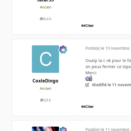
Ancien
6,4 k
messages
Citer
Posté(e)
le 10 novembre
Ouaip la c ok pour le fo
on peux fermer ce topi
Merci
CoxleDingo
Modifié
le 11 novem
Ancien
23 k
messages
Citer
Posté(e)
le 11 novembre