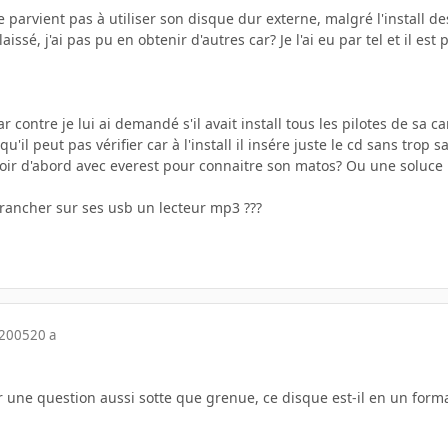
ne parvient pas à utiliser son disque dur externe, malgré l'install de
 laissé, j'ai pas pu en obtenir d'autres car? Je l'ai eu par tel et il 
r contre je lui ai demandé s'il avait install tous les pilotes de sa c
l peut pas vérifier car à l'install il insére juste le cd sans trop savo
 voir d'abord avec everest pour connaitre son matos? Ou une soluce
brancher sur ses usb un lecteur mp3 ???
 2005
20 a
une question aussi sotte que grenue, ce disque est-il en un format 