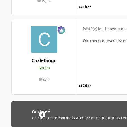
19,1 k
messages
Citer
Posté(e)
le 11 novembre
Ok, merci et excusez m
CoxleDingo
Ancien
23 k
messages
Citer
Archivé
Ce sujet est désormais archivé et ne peut plus re