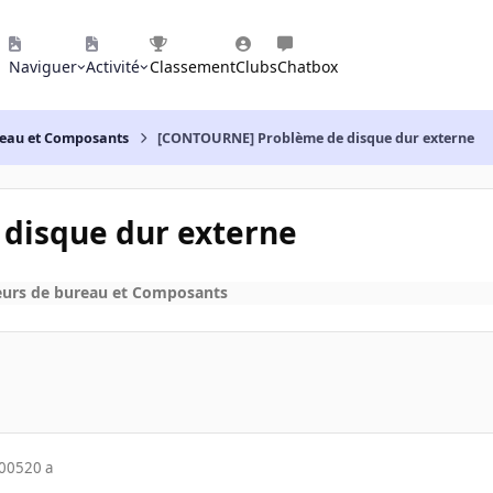
Naviguer
Activité
Classement
Clubs
Chatbox
reau et Composants
[CONTOURNE] Problème de disque dur externe
disque dur externe
eurs de bureau et Composants
2005
20 a