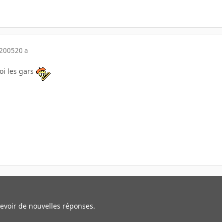
 2005
20 a
oi les gars
cevoir de nouvelles réponses.