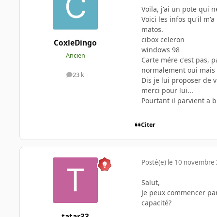
Voila, j'ai un pote qui 
Voici les infos qu'il m'a
matos.
cibox celeron
CoxleDingo
windows 98
Ancien
Carte mére c'est pas, pa
normalement oui mais qu'i
23 k
messages
Dis je lui proposer de
merci pour lui...
Pourtant il parvient a 
Citer
Posté(e)
le 10 novembre
Salut,
Je peux commencer par 
capacité?
tatar33