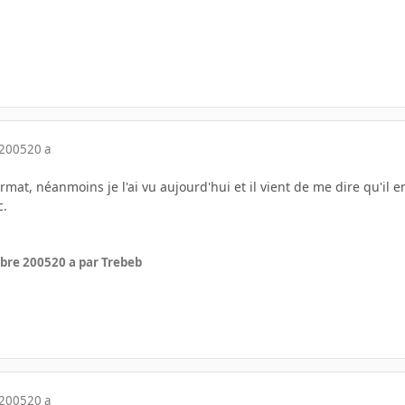
 2005
20 a
rmat, néanmoins je l'ai vu aujourd'hui et il vient de me dire qu'il e
c.
bre 2005
20 a
par Trebeb
 2005
20 a