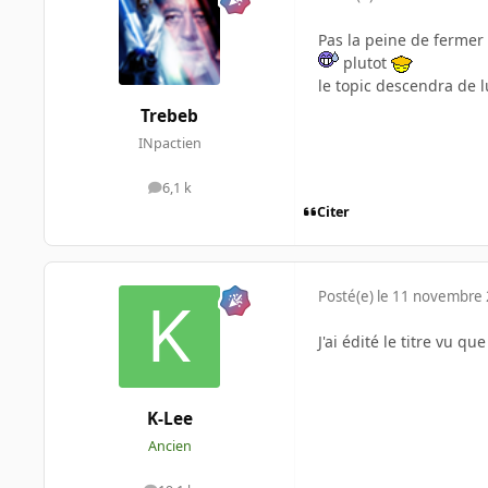
Pas la peine de fermer
plutot
le topic descendra de 
Trebeb
INpactien
6,1 k
messages
Citer
Posté(e)
le 11 novembre
J'ai édité le titre vu que
K-Lee
Ancien