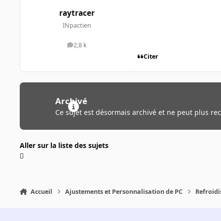
raytracer
INpactien
2,8 k
messages
Citer
Archivé
Ce sujet est désormais archivé et ne peut plus re
Aller sur la liste des sujets
Accueil
Ajustements et Personnalisation de PC
Refroidi