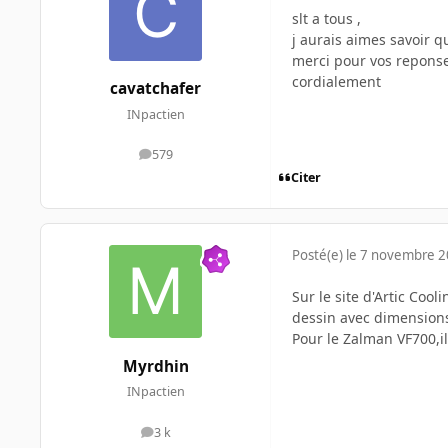
slt a tous ,
j aurais aimes savoir q
merci pour vos repons
cordialement
cavatchafer
INpactien
579
messages
Citer
Posté(e)
le 7 novembre 
Sur le site d'Artic Coo
dessin avec dimensions
Pour le Zalman VF700,il
Myrdhin
INpactien
3 k
messages