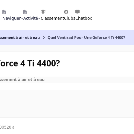
Naviguer
Activité
Classement
Clubs
Chatbox
ssement à air et à eau
Quel Ventirad Pour Une Geforce 4 Ti 4400?
orce 4 Ti 4400?
ssement à air et à eau
2005
20 a