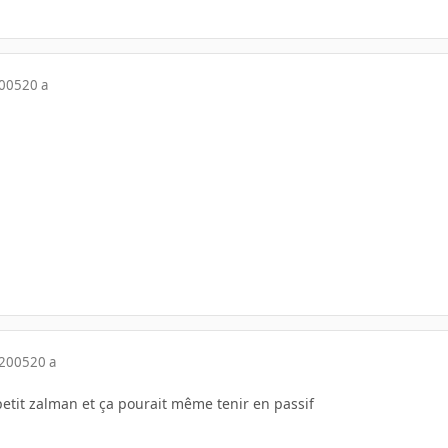
2005
20 a
 2005
20 a
petit zalman et ça pourait même tenir en passif