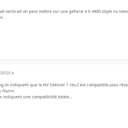
uel ventirad on peut mettre sur une geforce 4 ti 4400 (style nv sile
es
2005
20 a
ling,ils indiquent que le NV Silencer 1 rev.2 est compatible,sous r
 fourni.
s indiquent une compatibilité totale...