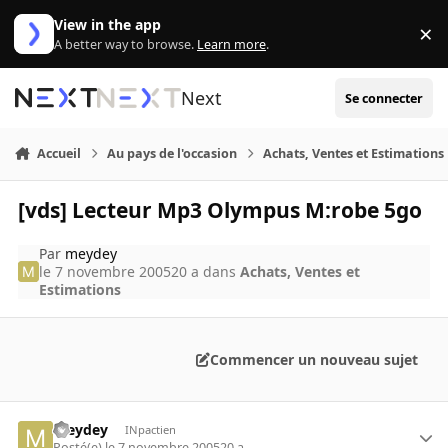
Aller au contenu
View in the app
×
Di
A better way to browse.
Learn more
.
Next
Se connecter
Accueil
Au pays de l'occasion
Achats, Ventes et Estimations
[vds] Lecteur Mp3 Olympus M:robe 5go
Par
meydey
le 7 novembre 2005
20 a
dans
Achats, Ventes et
Estimations
Commencer un nouveau sujet
meydey
INpactien
Posté(e)
le 7 novembre 2005
20 a