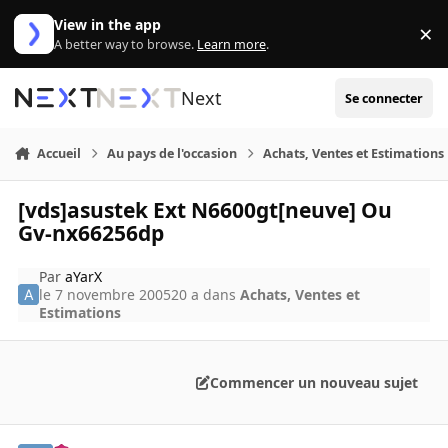
Aller au contenu
View in the app
×
Di
A better way to browse.
Learn more
.
Next
Se connecter
Accueil
Au pays de l'occasion
Achats, Ventes et Estimations
[vds]asustek Ext N6600gt[neuve] Ou
Gv-nx66256dp
Par
aYarX
le 7 novembre 2005
20 a
dans
Achats, Ventes et
Estimations
Commencer un nouveau sujet