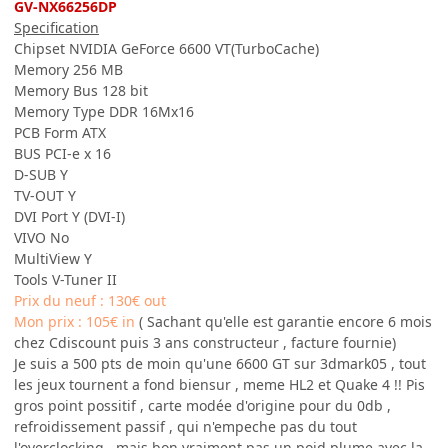
GV-NX66256DP
Specification
Chipset NVIDIA GeForce 6600 VT(TurboCache)
Memory 256 MB
Memory Bus 128 bit
Memory Type DDR 16Mx16
PCB Form ATX
BUS PCI-e x 16
D-SUB Y
TV-OUT Y
DVI Port Y (DVI-I)
VIVO No
MultiView Y
Tools V-Tuner II
Prix du neuf : 130€ out
Mon prix : 105€ in
( Sachant qu'elle est garantie encore 6 mois
chez Cdiscount puis 3 ans constructeur , facture fournie)
Je suis a 500 pts de moin qu'une 6600 GT sur 3dmark05 , tout
les jeux tournent a fond biensur , meme HL2 et Quake 4 !! Pis
gros point possitif , carte modée d'origine pour du 0db ,
refroidissement passif , qui n'empeche pas du tout
l'overclocking , mais bon vraiment pas un poid plume avec la