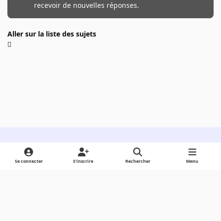
recevoir de nouvelles réponses.
Aller sur la liste des sujets
Light Mode
Dark Mode
System Preference
Se connecter
S’inscrire
Rechercher
Menu
Langue
Cookies
Powered by
Invision Community