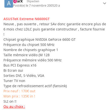
aYarX
INpactien
Posté(e)
le 7 novembre 2005
20 a
ASUSTeK Extreme N6600GT
Neuve , pas ouverte , retour SAv donc garantie encore plus de
6 mois chez LDLC puis garantie constructeur , facture fournie
!
Chipset graphique NVIDIA GeForce 6600 GT
Fréquence du chipset 500 MHz
Nombre de chipsets graphique 1
Taille mémoire vidéo (M 128
Fréquence mémoire vidéo 500 MHz
Bus PCI Express x16
Bi Ecran oui
Sorties DVI, S-Vidéo, VGA
Tuner TV non
Type de refroidissement actif (fansink)
Prix neuf : 170€ out
Mon prix : 135€ in !
SLI on !!
Ou au choix :