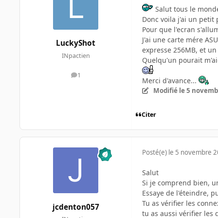
Salut tous le monde 
Donc voila j'ai un peti
Pour que l'ecran s'allu
J'ai une carte mére A
LuckyShot
expresse 256MB, et u
INpactien
Quelqu'un pourait m'ai
1
messages
Merci d'avance...
Modifié
le 5 novemb
Citer
Posté(e)
le 5 novembre 
Salut
Si je comprend bien, un
Essaye de l'éteindre, pu
Tu as vérifier les conn
jcdenton057
tu as aussi vérifier les 