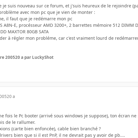
je suis nouveau sur ce forum, et j'suis heureux de le rejoindre (pa
t problème avec mon pc que je vien de monter :
me, il faut que je redémarre mon pc
SUS A8N-E, procésseur AMD 3200+, 2 barrettes mémoire 512 DIMM 
n DD MAXTOR 80GB SATA
der à régler mon probléme, car c'est vraiment lourd de redémarrer
re 2005
20 a
par LuckyShot
2005
20 a
e fois le Pc booter (arrivé sous windows je suppose), ton écran ne s
is de le rallumer.
exions (carte bien enfoncée), cable bien branché ?
drivers bien que si il est PnP, il ne devrait pas y avoir de pb....