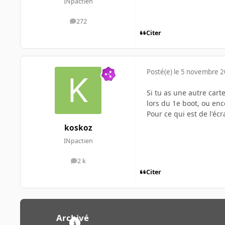
INpactien
272
messages
Citer
Posté(e)
le 5 novembre 
Si tu as une autre cart
lors du 1e boot, ou enco
Pour ce qui est de l'écr
koskoz
INpactien
2 k
messages
Citer
Archivé