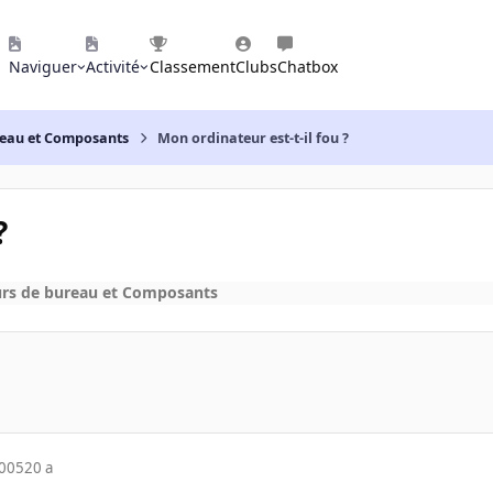
Naviguer
Activité
Classement
Clubs
Chatbox
reau et Composants
Mon ordinateur est-t-il fou ?
?
urs de bureau et Composants
2005
20 a