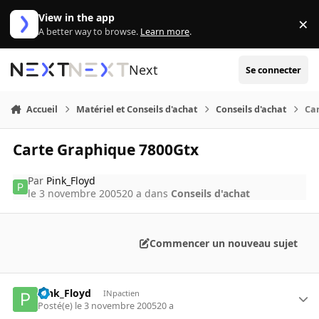
Aller au contenu
View in the app
×
Di
A better way to browse.
Learn more
.
Next
Se connecter
Accueil
Matériel et Conseils d'achat
Conseils d'achat
Ca
Carte Graphique 7800Gtx
Par
Pink_Floyd
le 3 novembre 2005
20 a
dans
Conseils d'achat
Commencer un nouveau sujet
Pink_Floyd
INpactien
Posté(e)
le 3 novembre 2005
20 a