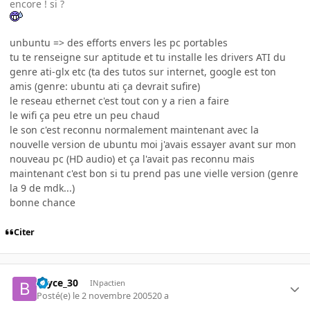
encore ! si ?
unbuntu => des efforts envers les pc portables
tu te renseigne sur aptitude et tu installe les drivers ATI du
genre ati-glx etc (ta des tutos sur internet, google est ton
amis (genre: ubuntu ati ça devrait sufire)
le reseau ethernet c'est tout con y a rien a faire
le wifi ça peu etre un peu chaud
le son c'est reconnu normalement maintenant avec la
nouvelle version de ubuntu moi j'avais essayer avant sur mon
nouveau pc (HD audio) et ça l'avait pas reconnu mais
maintenant c'est bon si tu prend pas une vielle version (genre
la 9 de mdk...)
bonne chance
Citer
bryce_30
INpactien
Posté(e)
le 2 novembre 2005
20 a