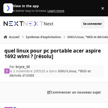
Aller au contenu
View in the app
×
Di
A better way to browse.
Learn more
.
Next
Se connecter
Accueil
Systèmes d'exploitation
GNU/Linux, *BSD et dérivé
quel linux pour pc portable acer aspire
1692 wlmi ? [résolu]
Par
bryce_30
le 2 novembre 2005
20 a
dans
GNU/Linux, *BSD et
dérivés d'UNIX
Commencer un nouveau sujet