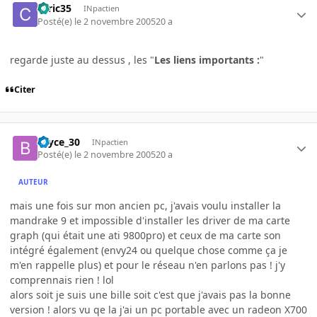
ceric35
INpactien
Posté(e)
le 2 novembre 2005
20 a
regarde juste au dessus , les "
Les liens importants :
"
Citer
bryce_30
INpactien
Posté(e)
le 2 novembre 2005
20 a
AUTEUR
mais une fois sur mon ancien pc, j'avais voulu installer la
mandrake 9 et impossible d'installer les driver de ma carte
graph (qui était une ati 9800pro) et ceux de ma carte son
intégré également (envy24 ou quelque chose comme ça je
m'en rappelle plus) et pour le réseau n'en parlons pas ! j'y
comprennais rien ! lol
alors soit je suis une bille soit c'est que j'avais pas la bonne
version ! alors vu qe la j'ai un pc portable avec un radeon X700