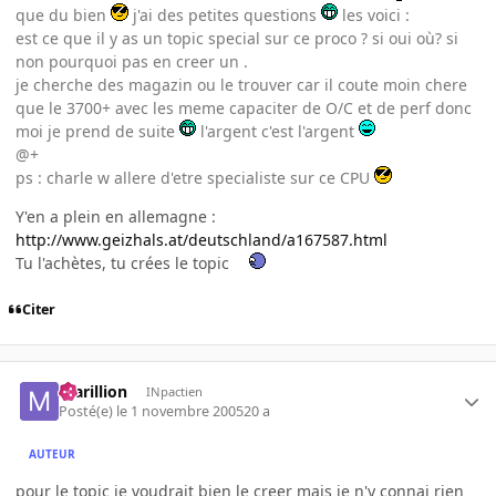
que du bien
j'ai des petites questions
les voici :
est ce que il y as un topic special sur ce proco ? si oui où? si
non pourquoi pas en creer un .
je cherche des magazin ou le trouver car il coute moin chere
que le 3700+ avec les meme capaciter de O/C et de perf donc
moi je prend de suite
l'argent c'est l'argent
@+
ps : charle w allere d'etre specialiste sur ce CPU
Y'en a plein en allemagne :
http://www.geizhals.at/deutschland/a167587.html
Tu l'achètes, tu crées le topic
Citer
marillion
INpactien
Posté(e)
le 1 novembre 2005
20 a
AUTEUR
pour le topic je voudrait bien le creer mais je n'y connai rien