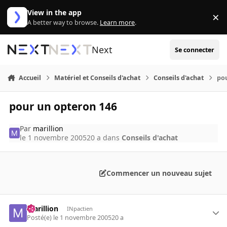
Aller au contenu
View in the app
×
Di
A better way to browse.
Learn more
.
Next
Se connecter
Accueil
Matériel et Conseils d'achat
Conseils d'achat
po
pour un opteron 146
Par
marillion
le 1 novembre 2005
20 a
dans
Conseils d'achat
Commencer un nouveau sujet
marillion
INpactien
Posté(e)
le 1 novembre 2005
20 a