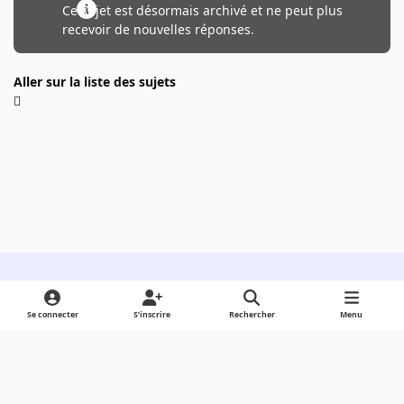
Ce sujet est désormais archivé et ne peut plus
recevoir de nouvelles réponses.
Aller sur la liste des sujets
Light Mode
Dark Mode
System Preference
Se connecter
S’inscrire
Rechercher
Menu
Langue
Cookies
Powered by
Invision Community