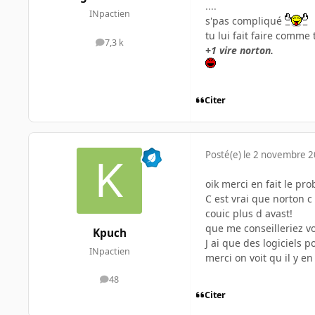
....
INpactien
s'pas compliqué
tu lui fait faire comme
7,3 k
messages
+1 vire norton.
Citer
Posté(e)
le 2 novembre 
oik merci en fait le p
C est vrai que norton c
couic plus d avast!
que me conseilleriez v
Kpuch
J ai que des logiciels 
INpactien
merci on voit qu il y e
48
messages
Citer