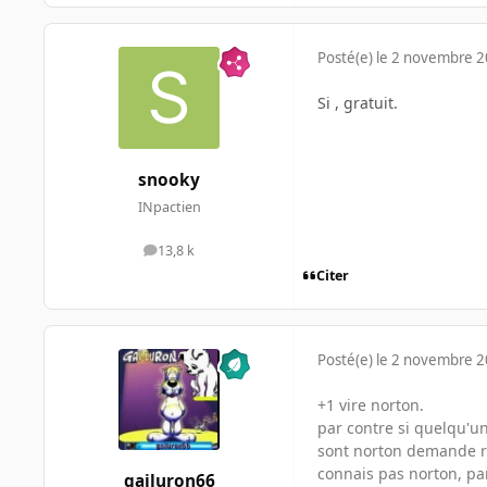
Posté(e)
le 2 novembre 
Si , gratuit.
snooky
INpactien
13,8 k
messages
Citer
Posté(e)
le 2 novembre 
+1 vire norton.
par contre si quelqu'un 
sont norton demande ri
connais pas norton, par
gailuron66