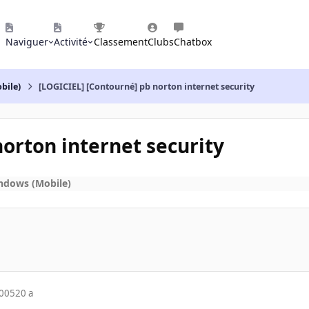
Naviguer
Activité
Classement
Clubs
Chatbox
bile)
[LOGICIEL] [Contourné] pb norton internet security
orton internet security
ndows (Mobile)
2005
20 a