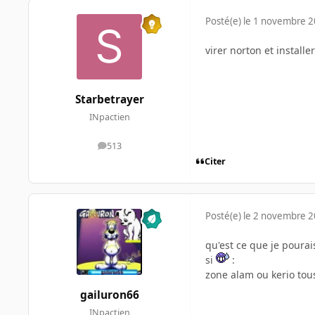
Posté(e)
le 1 novembre 
virer norton et install
Starbetrayer
INpactien
513
messages
Citer
Posté(e)
le 2 novembre 
qu'est ce que je pourai
si
:
zone alam ou kerio tou
gailuron66
INpactien