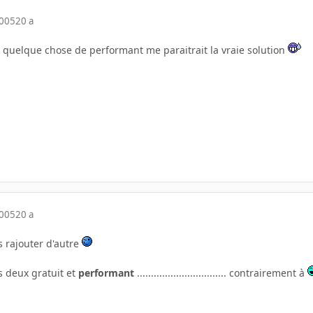
2005
20 a
er quelque chose de performant me paraitrait la vraie solution
2005
20 a
s rajouter d'autre
s deux gratuit et
performant
................................ contrairement à