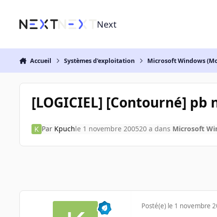
Aller au contenu
Next
Accueil
Systèmes d'exploitation
Microsoft Windows (Mo
[LOGICIEL] [Contourné] pb n
Par
Kpuch
le 1 novembre 2005
20 a
dans
Microsoft Wi
Posté(e)
le 1 novembre 