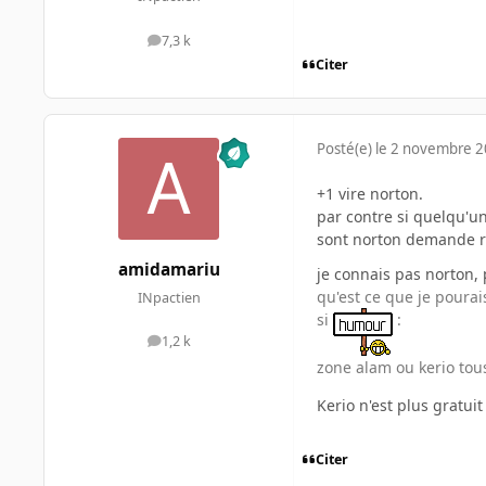
7,3 k
messages
Citer
Posté(e)
le 2 novembre 
+1 vire norton.
par contre si quelqu'un 
sont norton demande ri
amidamariu
je connais pas norton, 
qu'est ce que je pourai
INpactien
si
:
1,2 k
messages
zone alam ou kerio tou
Kerio n'est plus gratui
Citer