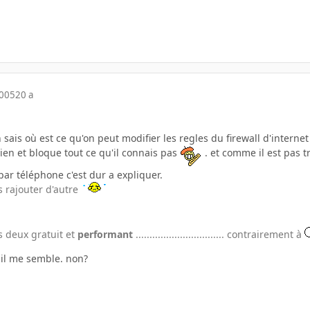
2005
20 a
sais où est ce qu'on peut modifier les regles du firewall d'internet 
en et bloque tout ce qu'il connais pas
. et comme il est pas t
par téléphone c'est dur a expliquer.
s rajouter d'autre
s deux gratuit et
performant
................................ contrairement à
t il me semble. non?