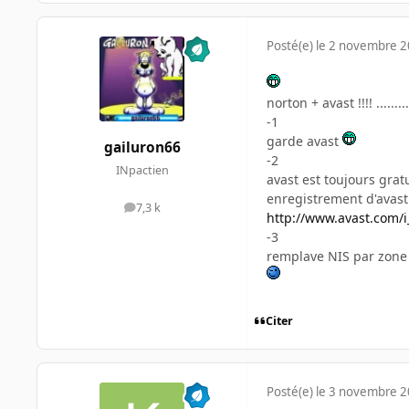
Posté(e)
le 2 novembre 
norton + avast !!!! ........
-1
garde avast
gailuron66
-2
INpactien
avast est toujours grat
enregistrement d'avast!
7,3 k
messages
http://www.avast.com/
-3
remplave NIS par zone 
Citer
Posté(e)
le 3 novembre 