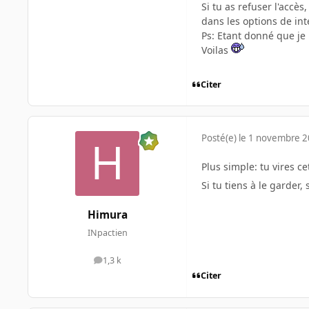
Si tu as refuser l'accè
dans les options de int
Ps: Etant donné que je 
Voilas
Citer
Posté(e)
le 1 novembre 
Plus simple: tu vires c
Si tu tiens à le garder, 
Himura
INpactien
1,3 k
messages
Citer