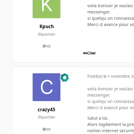
voila bonsoir je voulai
messenger.
si quelqu un connaissai
Merci d avance pour vot
Kpuch
INpactien
48
messages
Citer
Posté(e)
le 1 novembre 
voila bonsoir je voulai
messenger.
si quelqu un connaissai
Merci d avance pour vot
crazy45
INpactien
Salut a toi.
Alors logikement la pr
99
norton internet securi
messages