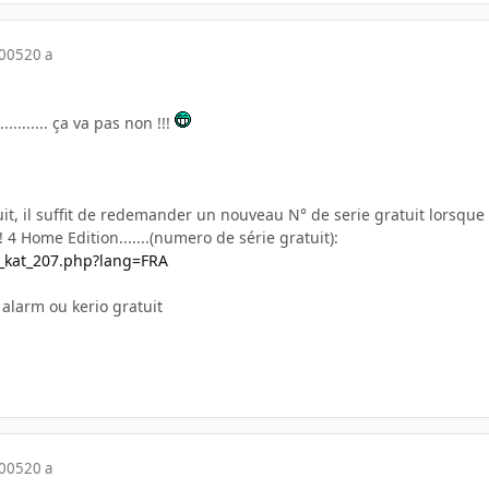
2005
20 a
............ ça va pas non !!!
uit, il suffit de redemander un nouveau N° de serie gratuit lorsque
 4 Home Edition.......(numero de série gratuit):
i_kat_207.php?lang=FRA
alarm ou kerio gratuit
2005
20 a