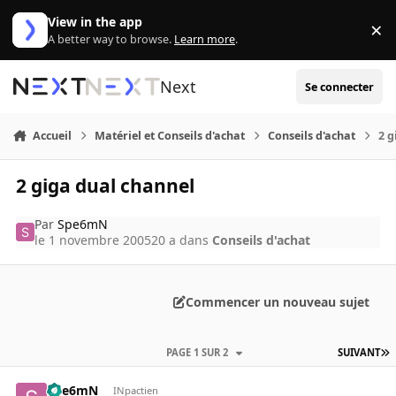
Aller au contenu
View in the app
×
Di
A better way to browse.
Learn more
.
Next
Se connecter
Accueil
Matériel et Conseils d'achat
Conseils d'achat
2 g
2 giga dual channel
Par
Spe6mN
le 1 novembre 2005
20 a
dans
Conseils d'achat
Commencer un nouveau sujet
PAGE 1 SUR 2
SUIVANT
Spe6mN
INpactien