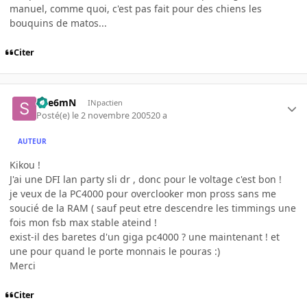
manuel, comme quoi, c'est pas fait pour des chiens les
bouquins de matos...
Citer
Spe6mN
INpactien
Posté(e)
le 2 novembre 2005
20 a
AUTEUR
Kikou !
J'ai une DFI lan party sli dr , donc pour le voltage c'est bon !
je veux de la PC4000 pour overclooker mon pross sans me
soucié de la RAM ( sauf peut etre descendre les timmings une
fois mon fsb max stable ateind !
exist-il des baretes d'un giga pc4000 ? une maintenant ! et
une pour quand le porte monnais le pouras :)
Merci
Citer