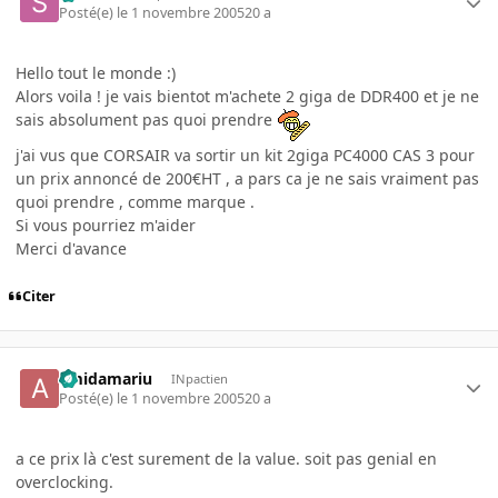
Posté(e)
le 1 novembre 2005
20 a
Hello tout le monde :)
Alors voila ! je vais bientot m'achete 2 giga de DDR400 et je ne
sais absolument pas quoi prendre
j'ai vus que CORSAIR va sortir un kit 2giga PC4000 CAS 3 pour
un prix annoncé de 200€HT , a pars ca je ne sais vraiment pas
quoi prendre , comme marque .
Si vous pourriez m'aider
Merci d'avance
Citer
amidamariu
INpactien
Posté(e)
le 1 novembre 2005
20 a
a ce prix là c'est surement de la value. soit pas genial en
overclocking.