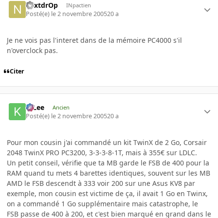
nextdrOp
INpactien
Posté(e)
le 2 novembre 2005
20 a
Je ne vois pas l'interet dans de la mémoire PC4000 s'il
n'overclock pas.
Citer
K-Lee
Ancien
Posté(e)
le 2 novembre 2005
20 a
Pour mon cousin j'ai commandé un kit TwinX de 2 Go, Corsair
2048 TwinX PRO PC3200, 3-3-3-8-1T, mais à 355€ sur LDLC.
Un petit conseil, vérifie que ta MB garde le FSB de 400 pour la
RAM quand tu mets 4 barettes identiques, souvent sur les MB
AMD le FSB descendt à 333 voir 200 sur une Asus KV8 par
exemple, mon cousin est victime de ça, il avait 1 Go en Twinx,
on a commandé 1 Go supplémentaire mais catastrophe, le
FSB passe de 400 à 200, et c'est bien marqué en grand dans le