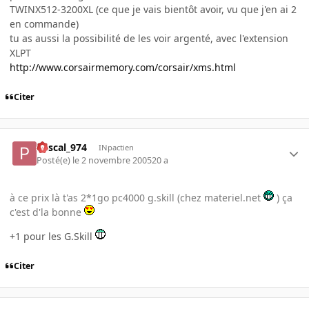
TWINX512-3200XL (ce que je vais bientôt avoir, vu que j'en ai 2
en commande)
tu as aussi la possibilité de les voir argenté, avec l'extension
XLPT
http://www.corsairmemory.com/corsair/xms.html
Citer
Pascal_974
INpactien
Posté(e)
le 2 novembre 2005
20 a
à ce prix là t'as 2*1go pc4000 g.skill (chez materiel.net
) ça
c'est d'la bonne
+1 pour les G.Skill
Citer