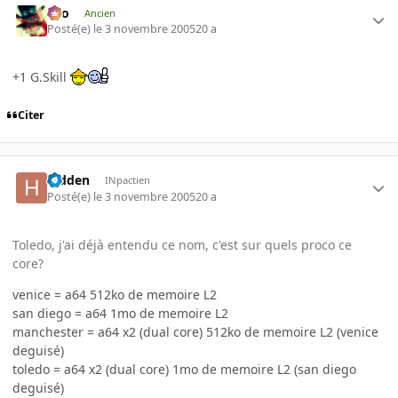
eYo
Ancien
Posté(e)
le 3 novembre 2005
20 a
+1 G.Skill
Citer
hidden
INpactien
Posté(e)
le 3 novembre 2005
20 a
Toledo, j'ai déjà entendu ce nom, c'est sur quels proco ce
core?
venice = a64 512ko de memoire L2
san diego = a64 1mo de memoire L2
manchester = a64 x2 (dual core) 512ko de memoire L2 (venice
deguisé)
toledo = a64 x2 (dual core) 1mo de memoire L2 (san diego
deguisé)