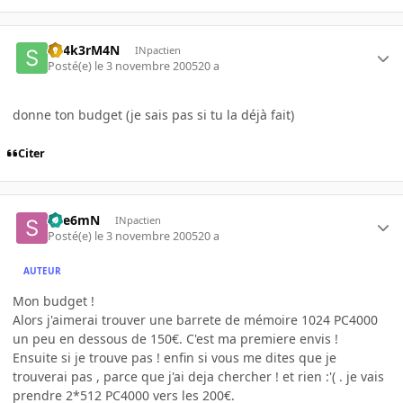
Sh4k3rM4N
INpactien
Posté(e)
le 3 novembre 2005
20 a
donne ton budget (je sais pas si tu la déjà fait)
Citer
Spe6mN
INpactien
Posté(e)
le 3 novembre 2005
20 a
AUTEUR
Mon budget !
Alors j'aimerai trouver une barrete de mémoire 1024 PC4000
un peu en dessous de 150€. C'est ma premiere envis !
Ensuite si je trouve pas ! enfin si vous me dites que je
trouverai pas , parce que j'ai deja chercher ! et rien :'( . je vais
prendre 2*512 PC4000 vers les 200€.