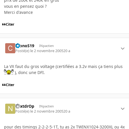
prix de 200€ et 240€ en gros
vous en pensez quoi ?
Merci d'avance
Citer
CronoS19
INpactien
Posté(e)
le 2 novembre 2005
20 a
La VX faut du gros voltage (certifiées a 3.2v mais ça tiens plus
), donc une DFI.
Citer
nextdrOp
INpactien
Posté(e)
le 2 novembre 2005
20 a
pour des timings 2-2-2-5-1T, tu as 2x TWINX1024-3200XL ou 4x