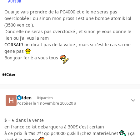
AUTEUR
Ouai je vais prendre de la PC4000 et elle ne seras pas
overclookée ! ou sinon mon pross ! est une bombe atomik lol
(3500 venice ).
Donc elle ne seras pas overclooké , et sinon je vous donne le
lien ou j'ai vus la ram
CORSAIR
on dirait pas de la value , mais si c'est le cas sa me
gene pas
Bon jour ferié a vous tous
Citer
hidden
INpactien
Posté(e)
le 1 novembre 2005
20 a
$ = € dans la vente
en france ce kit debarquera à 300€ c'est certain
à ce prix là t'as 2*1go pc4000 g.skill (chez materiel.net
) ça
c'est d'la bonne