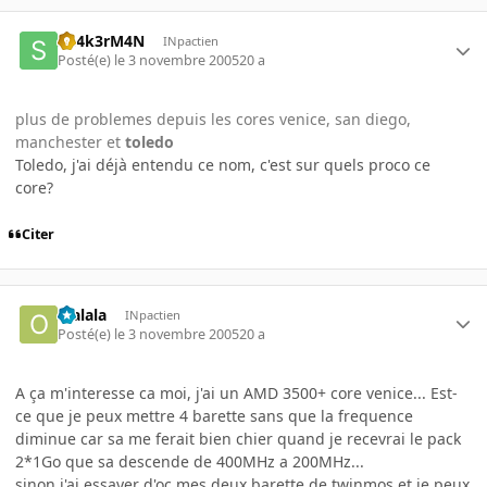
Sh4k3rM4N
INpactien
Posté(e)
le 3 novembre 2005
20 a
plus de problemes depuis les cores venice, san diego,
manchester et
toledo
Toledo, j'ai déjà entendu ce nom, c'est sur quels proco ce
core?
Citer
olalala
INpactien
Posté(e)
le 3 novembre 2005
20 a
A ça m'interesse ca moi, j'ai un AMD 3500+ core venice... Est-
ce que je peux mettre 4 barette sans que la frequence
diminue car sa me ferait bien chier quand je recevrai le pack
2*1Go que sa descende de 400MHz a 200MHz...
sinon j'ai essayer d'oc mes deux barette de twinmos et je peux