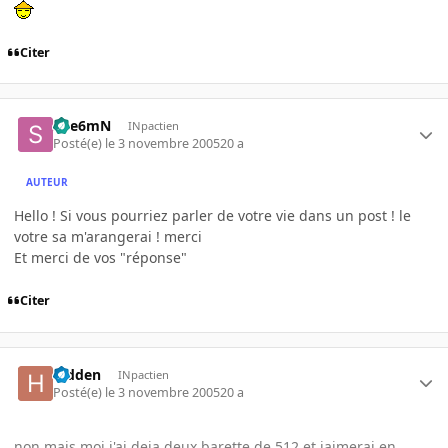
Citer
Spe6mN
INpactien
Posté(e)
le 3 novembre 2005
20 a
AUTEUR
Hello ! Si vous pourriez parler de votre vie dans un post ! le
votre sa m'arangerai ! merci
Et merci de vos "réponse"
Citer
hidden
INpactien
Posté(e)
le 3 novembre 2005
20 a
non mais moi j'ai deja deux barette de 512 et jaimerai en