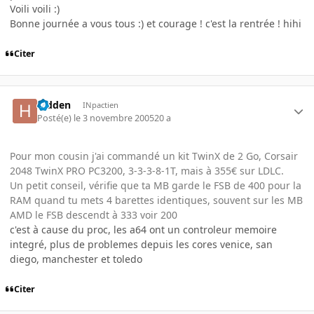
Voili voili :)
Bonne journée a vous tous :) et courage ! c'est la rentrée ! hihi
Citer
hidden
INpactien
Posté(e)
le 3 novembre 2005
20 a
Pour mon cousin j'ai commandé un kit TwinX de 2 Go, Corsair
2048 TwinX PRO PC3200, 3-3-3-8-1T, mais à 355€ sur LDLC.
Un petit conseil, vérifie que ta MB garde le FSB de 400 pour la
RAM quand tu mets 4 barettes identiques, souvent sur les MB
AMD le FSB descendt à 333 voir 200
c'est à cause du proc, les a64 ont un controleur memoire
integré, plus de problemes depuis les cores venice, san
diego, manchester et toledo
Citer