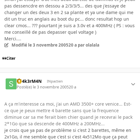
pas dessencdre en dessou a 2/3/3/5... des que j'essaye de
changer un des deux 3 en 2 sa plante et ya une dame qui me
dit un truc en anglais au boot du pc... donc resultat hop un
clear cmos... ??? pourtant je suis a 3.0v et a 400MHz ( PS : vous
me conseillé de pas depasser quel voltage )
Merci....
Modifié
le 3 novembre 2005
20 a
par olalala
Citer
Sh4k3rM4N
INpactien
Posté(e)
le 3 novembre 2005
20 a
A ça m'interesse ca moi, j'ai un AMD 3500+ core venice... Est-
ce que je peux mettre 4 barette sans que la frequence
diminue car sa me ferait bien chier quand je recevrai le pack
2*1Go que sa descende de 400MHz a 200MHz...
je crois que ya pas de problème si c'est 2 barettes, même en
2x1Go, il me semble que c'est si c'est 4x512Mo que ça peut