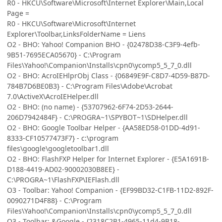
R0 - HKCU\Software\Microsoft\Internet Explorer\Main,Local
Page =
R0 - HKCU\Software\Microsoft\Internet
Explorer\Toolbar,LinksFolderName = Liens
O2 - BHO: Yahoo! Companion BHO - {02478D38-C3F9-4efb-
9B51-7695ECA05670} - C:\Program
Files\Yahoo!\Companion\Installs\cpn0\ycomp5_5_7_0.dll
O2 - BHO: AcroIEHlprObj Class - {06849E9F-C8D7-4D59-B87D-
784B7D6BE0B3} - C:\Program Files\Adobe\Acrobat
7.0\ActiveX\AcroIEHelper.dll
O2 - BHO: (no name) - {53707962-6F74-2D53-2644-
206D7942484F} - C:\PROGRA~1\SPYBOT~1\SDHelper.dll
O2 - BHO: Google Toolbar Helper - {AA58ED58-01DD-4d91-
8333-CF10577473F7} - c:\program
files\google\googletoolbar1.dll
O2 - BHO: FlashFXP Helper for Internet Explorer - {E5A1691B-
D188-4419-AD02-90002030B8EE} -
C:\PROGRA~1\FlashFXP\IEFlash.dll
O3 - Toolbar: Yahoo! Companion - {EF99BD32-C1FB-11D2-892F-
0090271D4F88} - C:\Program
Files\Yahoo!\Companion\Installs\cpn0\ycomp5_5_7_0.dll
O3 - Toolbar: &Google - {2318C2B1-4965-11d4-9B18-