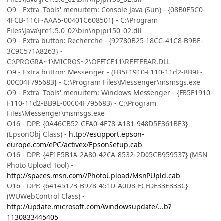
O9 - Extra 'Tools' menuitem: Console Java (Sun) - {08B0E5C0-
4FCB-11CF-AAA5-00401C608501} - C:\Program
Files\Java\jre1.5.0_02\bin\npjpi150_02.dll
O9 - Extra button: Recherche - {92780B25-18CC-41C8-B9BE-
3C9C571A8263} -
C:\PROGRA~1\MICROS~2\OFFICE11\REFIEBAR.DLL
O9 - Extra button: Messenger - {FB5F1910-F110-11d2-BB9E-
00C04F795683} - C:\Program Files\Messenger\msmsgs.exe
O9 - Extra 'Tools' menuitem: Windows Messenger - {FB5F1910-
F110-11d2-BB9E-00C04F795683} - C:\Program
Files\Messenger\msmsgs.exe
O16 - DPF: {0A46CB52-CFA0-4E78-A181-948D5E361BE3}
(EpsonObj Class) -
http://esupport.epson-
europe.com/ePC/activex/EpsonSetup.cab
O16 - DPF: {4F1E5B1A-2A80-42CA-8532-2D05CB959537} (MSN
Photo Upload Tool) -
http://spaces.msn.com//PhotoUpload/MsnPUpld.cab
O16 - DPF: {6414512B-B978-451D-A0D8-FCFDF33E833C}
(WUWebControl Class) -
http://update.microsoft.com/windowsupdate/...b?
1130833445405