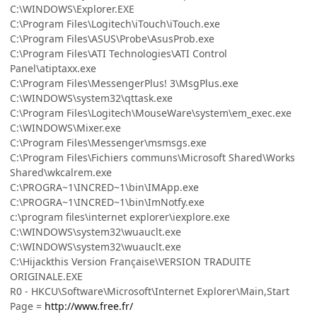
C:\WINDOWS\Explorer.EXE
C:\Program Files\Logitech\iTouch\iTouch.exe
C:\Program Files\ASUS\Probe\AsusProb.exe
C:\Program Files\ATI Technologies\ATI Control
Panel\atiptaxx.exe
C:\Program Files\MessengerPlus! 3\MsgPlus.exe
C:\WINDOWS\system32\qttask.exe
C:\Program Files\Logitech\MouseWare\system\em_exec.exe
C:\WINDOWS\Mixer.exe
C:\Program Files\Messenger\msmsgs.exe
C:\Program Files\Fichiers communs\Microsoft Shared\Works
Shared\wkcalrem.exe
C:\PROGRA~1\INCRED~1\bin\IMApp.exe
C:\PROGRA~1\INCRED~1\bin\ImNotfy.exe
c:\program files\internet explorer\iexplore.exe
C:\WINDOWS\system32\wuauclt.exe
C:\WINDOWS\system32\wuauclt.exe
C:\Hijackthis Version Française\VERSION TRADUITE
ORIGINALE.EXE
R0 - HKCU\Software\Microsoft\Internet Explorer\Main,Start
Page =
http://www.free.fr/