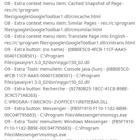
O8 - Extra context menu item: Cached Snapshot of Page -
res://c:\program
files\google\GoogleToolbar1.dll/cmcache.html
O8 - Extra context menu item: Similar Pages - res://c:\program
files\google\GoogleToolbar1.dll/cmsimilar.html
O8 - Extra context menu item: Translate Page into English -
res://c:\program files\google\GoogleToolbar1.dll/cmtrans.html
O9 - Extra button: (no name) - {08B0E5C0-4FCB-11CF-AAA5-
00401C608501} - C:\Program
Files\Java\jre1.5.0_02\bin\npjpi150_02.dll
O9 - Extra 'Tools' menuitem: Console Java (Sun) - {08B0E5C0-
4FCB-11CF-AAA5-00401C608501} - C:\Program
Files\Java\jre1.5.0_02\bin\npjpi150_02.dll
O9 - Extra button: Recherche - {92780B25-18CC-41C8-B9BE-
3C9C571A8263} -
C:\PROGRA~1\MICROS~2\OFFICE11\REFIEBAR.DLL
O9 - Extra button: Messenger - {FB5F1910-F110-11d2-BB9E-
00C04F795683} - C:\Program Files\Messenger\msmsgs.exe
O9 - Extra 'Tools' menuitem: Windows Messenger - {FB5F1910-
F110-11d2-BB9E-00C04F795683} - C:\Program
Files\Messenger\msmsgs.exe