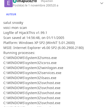
emmapuce210
INpactien
Posté(e)
le 1 novembre 2005
20 a
AUTEUR
salut snooky
voici mon scan
Logfile of HijackThis v1.99.1
Scan saved at 14:56:48, on 01/11/2005
Platform: Windows XP SP2 (WinNT 5.01.2600)
MSIE: Internet Explorer v6.00 SP2 (6.00.2900.2180)
Running processes:
C:\WINDOWS\System32\smss.exe
C:\WINDOWS\system32\csrss.exe
C:\WINDOWS\system32\winlogon.exe
C:\WINDOWS\system32\services.exe
C:\WINDOWS\system32\lsass.exe
C:\WINDOWS\system32\svchost.exe
C:\WINDOWS\system32\svchost.exe
C:\WINDOWS\System32\svchost.exe
C:\WINDOWS\system32\svchost.exe
C:\WINDOWS\system32\svchost.exe