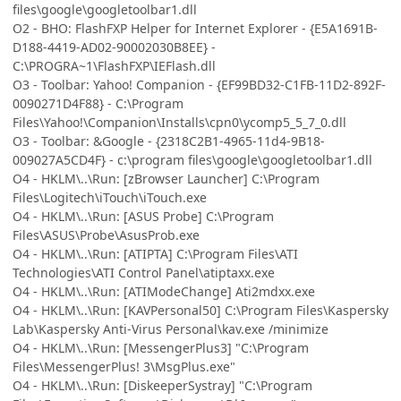
files\google\googletoolbar1.dll
O2 - BHO: FlashFXP Helper for Internet Explorer - {E5A1691B-
D188-4419-AD02-90002030B8EE} -
C:\PROGRA~1\FlashFXP\IEFlash.dll
O3 - Toolbar: Yahoo! Companion - {EF99BD32-C1FB-11D2-892F-
0090271D4F88} - C:\Program
Files\Yahoo!\Companion\Installs\cpn0\ycomp5_5_7_0.dll
O3 - Toolbar: &Google - {2318C2B1-4965-11d4-9B18-
009027A5CD4F} - c:\program files\google\googletoolbar1.dll
O4 - HKLM\..\Run: [zBrowser Launcher] C:\Program
Files\Logitech\iTouch\iTouch.exe
O4 - HKLM\..\Run: [ASUS Probe] C:\Program
Files\ASUS\Probe\AsusProb.exe
O4 - HKLM\..\Run: [ATIPTA] C:\Program Files\ATI
Technologies\ATI Control Panel\atiptaxx.exe
O4 - HKLM\..\Run: [ATIModeChange] Ati2mdxx.exe
O4 - HKLM\..\Run: [KAVPersonal50] C:\Program Files\Kaspersky
Lab\Kaspersky Anti-Virus Personal\kav.exe /minimize
O4 - HKLM\..\Run: [MessengerPlus3] "C:\Program
Files\MessengerPlus! 3\MsgPlus.exe"
O4 - HKLM\..\Run: [DiskeeperSystray] "C:\Program