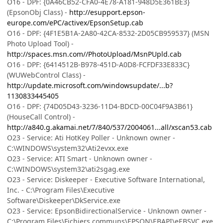
O16 - DPF: {0A46CB52-CFA0-4E78-A181-948D5E361BE3}
(EpsonObj Class) -
http://esupport.epson-
europe.com/ePC/activex/EpsonSetup.cab
O16 - DPF: {4F1E5B1A-2A80-42CA-8532-2D05CB959537} (MSN
Photo Upload Tool) -
http://spaces.msn.com//PhotoUpload/MsnPUpld.cab
O16 - DPF: {6414512B-B978-451D-A0D8-FCFDF33E833C}
(WUWebControl Class) -
http://update.microsoft.com/windowsupdate/...b?
1130833445405
O16 - DPF: {74D05D43-3236-11D4-BDCD-00C04F9A3B61}
(HouseCall Control) -
http://a840.g.akamai.net/7/840/537/2004061...all/xscan53.cab
O23 - Service: Ati HotKey Poller - Unknown owner -
C:\WINDOWS\system32\Ati2evxx.exe
O23 - Service: ATI Smart - Unknown owner -
C:\WINDOWS\system32\ati2sgag.exe
O23 - Service: Diskeeper - Executive Software International,
Inc. - C:\Program Files\Executive
Software\Diskeeper\DkService.exe
O23 - Service: EpsonBidirectionalService - Unknown owner -
C:\Program Files\Fichiers communs\EPSON\EBAPI\eEBSVC.exe