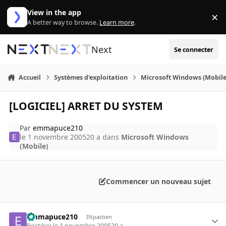
Aller au contenu
View in the app
×
Di
A better way to browse.
Learn more
.
Next
Se connecter
Accueil
Systèmes d'exploitation
Microsoft Windows (Mobile
[LOGICIEL] ARRET DU SYSTEM
Par
emmapuce210
le 1 novembre 2005
20 a
dans
Microsoft Windows
(Mobile)
Commencer un nouveau sujet
emmapuce210
INpactien
Posté(e)
le 1 novembre 2005
20 a