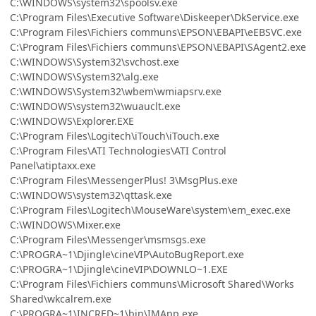
C:\WINDOWS\system32\spoolsv.exe
C:\Program Files\Executive Software\Diskeeper\DkService.exe
C:\Program Files\Fichiers communs\EPSON\EBAPI\eEBSVC.exe
C:\Program Files\Fichiers communs\EPSON\EBAPI\SAgent2.exe
C:\WINDOWS\System32\svchost.exe
C:\WINDOWS\System32\alg.exe
C:\WINDOWS\System32\wbem\wmiapsrv.exe
C:\WINDOWS\system32\wuauclt.exe
C:\WINDOWS\Explorer.EXE
C:\Program Files\Logitech\iTouch\iTouch.exe
C:\Program Files\ATI Technologies\ATI Control
Panel\atiptaxx.exe
C:\Program Files\MessengerPlus! 3\MsgPlus.exe
C:\WINDOWS\system32\qttask.exe
C:\Program Files\Logitech\MouseWare\system\em_exec.exe
C:\WINDOWS\Mixer.exe
C:\Program Files\Messenger\msmsgs.exe
C:\PROGRA~1\Djingle\cineVIP\AutoBugReport.exe
C:\PROGRA~1\Djingle\cineVIP\DOWNLO~1.EXE
C:\Program Files\Fichiers communs\Microsoft Shared\Works
Shared\wkcalrem.exe
C:\PROGRA~1\INCRED~1\bin\IMApp.exe