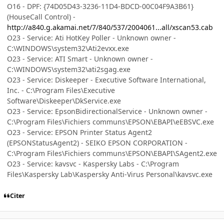
O16 - DPF: {74D05D43-3236-11D4-BDCD-00C04F9A3B61}
(HouseCall Control) -
http://a840.g.akamai.net/7/840/537/2004061...all/xscan53.cab
O23 - Service: Ati HotKey Poller - Unknown owner -
C:\WINDOWS\system32\Ati2evxx.exe
O23 - Service: ATI Smart - Unknown owner -
C:\WINDOWS\system32\ati2sgag.exe
O23 - Service: Diskeeper - Executive Software International,
Inc. - C:\Program Files\Executive
Software\Diskeeper\DkService.exe
O23 - Service: EpsonBidirectionalService - Unknown owner -
C:\Program Files\Fichiers communs\EPSON\EBAPI\eEBSVC.exe
O23 - Service: EPSON Printer Status Agent2
(EPSONStatusAgent2) - SEIKO EPSON CORPORATION -
C:\Program Files\Fichiers communs\EPSON\EBAPI\SAgent2.exe
O23 - Service: kavsvc - Kaspersky Labs - C:\Program
Files\Kaspersky Lab\Kaspersky Anti-Virus Personal\kavsvc.exe
Citer