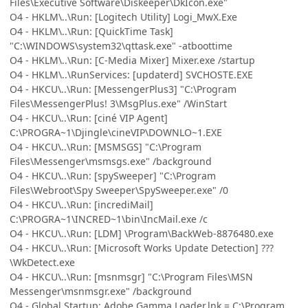
Files\Executive Software\Diskeeper\DkIcon.exe"
O4 - HKLM\..\Run: [Logitech Utility] Logi_MwX.Exe
O4 - HKLM\..\Run: [QuickTime Task]
"C:\WINDOWS\system32\qttask.exe" -atboottime
O4 - HKLM\..\Run: [C-Media Mixer] Mixer.exe /startup
O4 - HKLM\..\RunServices: [updaterd] SVCHOSTE.EXE
O4 - HKCU\..\Run: [MessengerPlus3] "C:\Program
Files\MessengerPlus! 3\MsgPlus.exe" /WinStart
O4 - HKCU\..\Run: [ciné VIP Agent]
C:\PROGRA~1\Djingle\cineVIP\DOWNLO~1.EXE
O4 - HKCU\..\Run: [MSMSGS] "C:\Program
Files\Messenger\msmsgs.exe" /background
O4 - HKCU\..\Run: [spySweeper] "C:\Program
Files\Webroot\Spy Sweeper\SpySweeper.exe" /0
O4 - HKCU\..\Run: [incrediMail]
C:\PROGRA~1\INCRED~1\bin\IncMail.exe /c
O4 - HKCU\..\Run: [LDM] \Program\BackWeb-8876480.exe
O4 - HKCU\..\Run: [Microsoft Works Update Detection] ???
\WkDetect.exe
O4 - HKCU\..\Run: [msnmsgr] "C:\Program Files\MSN
Messenger\msnmsgr.exe" /background
O4 - Global Startup: Adobe Gamma Loader.lnk = C:\Program