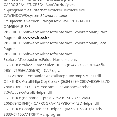
C:\PROGRA~1\INCRED~1\bin\ImNotfy.exe
c:\program files\internet explorer\iexplore.exe
C:\WINDOWS\system32\wuauclt.exe
C:\Hijackthis Version Française\VERSION TRADUITE
ORIGINALE.EXE
R0 - HKCU\Software\Microsoft\Internet Explorer\Main,Start
Page =
http://www.free.fr/
R0 - HKCU\Software\Microsoft\Internet Explorer\Main,Local
Page =
R0 - HKCU\Software\Microsoft\Internet
Explorer\Toolbar,LinksFolderName = Liens
O2 - BHO: Yahoo! Companion BHO - {02478D38-C3F9-4efb-
9B51-7695ECA05670} - C:\Program
Files\Yahoo!\Companion\Installs\cpn0\ycomp5_5_7_0.dll
O2 - BHO: AcroIEHlprObj Class - {06849E9F-C8D7-4D59-B87D-
784B7D6BE0B3} - C:\Program Files\Adobe\Acrobat
7.0\ActiveX\AcroIEHelper.dll
O2 - BHO: (no name) - {53707962-6F74-2D53-2644-
206D7942484F} - C:\PROGRA~1\SPYBOT~1\SDHelper.dll
O2 - BHO: Google Toolbar Helper - {AA58ED58-01DD-4d91-
8333-CF10577473F7} - c:\program