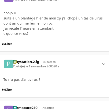
bonjour
suite a un plantage hier de mon xp j'ai chopé un tas de virus
dont un qui me ferme mon pc!!
j'ai reculé l'heure en attendant!!
c quoi ce virus?
Citer
playstation.2.fg
INpactien
Posté(e)
le 1 novembre 2005
20 a
Tu n'a pas d'antivirus ?
Citer
emmapuce210
INpactien