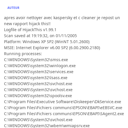
AUTEUR
apres avoir nettoyer avec kaspersky et c cleaner je repost un
new rapport hijack this!!
Logfile of HijackThis v1.99.1
Scan saved at 19:19:32, on 01/11/2005
Platform: Windows XP SP2 (WinNT 5.01.2600)
MSIE: Internet Explorer v6.00 SP2 (6.00.2900.2180)
Running processes:
C:\WINDOWS\System32\smss.exe
C:\WINDOWS\system32\winlogon.exe
C:\WINDOWS\system32\services.exe
C:\WINDOWS\system32\lsass.exe
C:\WINDOWS\system32\svchost.exe
C:\WINDOWS\System32\svchost.exe
C:\WINDOWS\system32\spoolsv.exe
C:\Program Files\Executive Software\Diskeeper\DkService.exe
C:\Program Files\Fichiers communs\EPSON\EBAPI\eEBSVC.exe
C:\Program Files\Fichiers communs\EPSON\EBAPI\SAgent2.exe
C:\WINDOWS\System32\svchost.exe
C:\WINDOWS\System32\wbem\wmiapsrv.exe