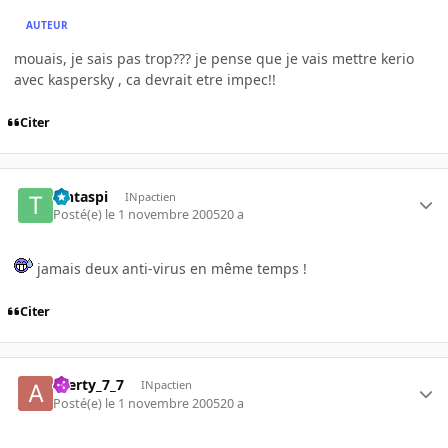
AUTEUR
mouais, je sais pas trop??? je pense que je vais mettre kerio
avec kaspersky , ca devrait etre impec!!
Citer
Tintaspi
INpactien
Posté(e)
le 1 novembre 2005
20 a
jamais deux anti-virus en même temps !
Citer
azerty_7_7
INpactien
Posté(e)
le 1 novembre 2005
20 a