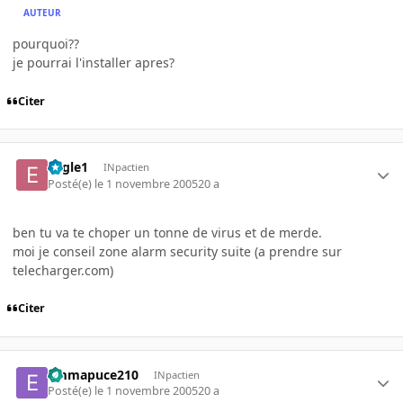
AUTEUR
pourquoi??
je pourrai l'installer apres?
Citer
Eagle1
INpactien
Posté(e)
le 1 novembre 2005
20 a
ben tu va te choper un tonne de virus et de merde.
moi je conseil zone alarm security suite (a prendre sur
telecharger.com)
Citer
emmapuce210
INpactien
Posté(e)
le 1 novembre 2005
20 a