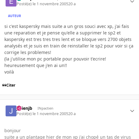
Posté(e)
le 1 novembre 2005
20 a
AUTEUR
si c'est kaspersky mais suite a un gros souci avec xp, j'ai fais
une reparation et je pense qu'elle a supprimer le sp2 et
kaspersky est tres tres tres lent et se bloque vers 2700 objets
analysés et je suis en train de reinstaller le sp2 pour voir si ça
corrige les problemes!
(la j'utilise mon pc portable pour pouvoir t'ecrire!
heureusement que j'en ai un!!
voilà
Citer
julienjb
INpactien
Posté(e)
le 1 novembre 2005
20 a
bonjour
suite a un plantage hier de mon xp j'ai chopé un tas de virus