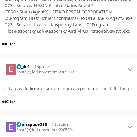
O23 - Service: EPSON Printer Status Agent2
(EPSONStatusAgent2) - SEIKO EPSON CORPORATION -
C:\Program Files\Fichiers communs\EPSON\EBAPI\SAgent2.exe
O23 - Service: kavsvc - Kaspersky Labs - C:\Program
Files\Kaspersky Lab\Kaspersky Anti-Virus Personal\kavsvc.exe
Citer
Eagle1
INpactien
Posté(e)
le 1 novembre 2005
20 a
si t'a pas de firewall sur un cd pas la peine de réinstallé ton pc
Citer
emmapuce210
INpactien
Posté(e)
le 1 novembre 2005
20 a