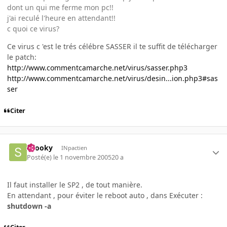
dont un qui me ferme mon pc!!
j'ai reculé l'heure en attendant!!
c quoi ce virus?
Ce virus c 'est le trés célébre SASSER il te suffit de télécharger
le patch:
http://www.commentcamarche.net/virus/sasser.php3
http://www.commentcamarche.net/virus/desin...ion.php3#sas
ser
Citer
snooky
INpactien
Posté(e)
le 1 novembre 2005
20 a
Il faut installer le SP2 , de tout manière.
En attendant , pour éviter le reboot auto , dans Exécuter :
shutdown -a