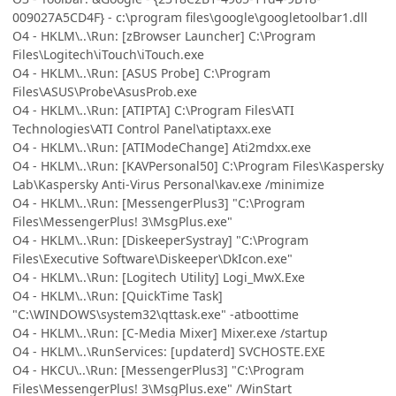
009027A5CD4F} - c:\program files\google\googletoolbar1.dll
O4 - HKLM\..\Run: [zBrowser Launcher] C:\Program
Files\Logitech\iTouch\iTouch.exe
O4 - HKLM\..\Run: [ASUS Probe] C:\Program
Files\ASUS\Probe\AsusProb.exe
O4 - HKLM\..\Run: [ATIPTA] C:\Program Files\ATI
Technologies\ATI Control Panel\atiptaxx.exe
O4 - HKLM\..\Run: [ATIModeChange] Ati2mdxx.exe
O4 - HKLM\..\Run: [KAVPersonal50] C:\Program Files\Kaspersky
Lab\Kaspersky Anti-Virus Personal\kav.exe /minimize
O4 - HKLM\..\Run: [MessengerPlus3] "C:\Program
Files\MessengerPlus! 3\MsgPlus.exe"
O4 - HKLM\..\Run: [DiskeeperSystray] "C:\Program
Files\Executive Software\Diskeeper\DkIcon.exe"
O4 - HKLM\..\Run: [Logitech Utility] Logi_MwX.Exe
O4 - HKLM\..\Run: [QuickTime Task]
"C:\WINDOWS\system32\qttask.exe" -atboottime
O4 - HKLM\..\Run: [C-Media Mixer] Mixer.exe /startup
O4 - HKLM\..\RunServices: [updaterd] SVCHOSTE.EXE
O4 - HKCU\..\Run: [MessengerPlus3] "C:\Program
Files\MessengerPlus! 3\MsgPlus.exe" /WinStart