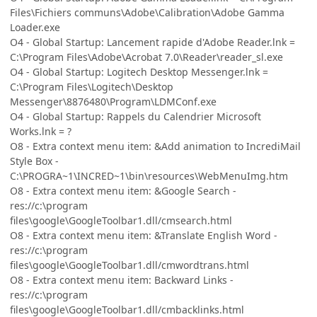
Files\Fichiers communs\Adobe\Calibration\Adobe Gamma
Loader.exe
O4 - Global Startup: Lancement rapide d'Adobe Reader.lnk =
C:\Program Files\Adobe\Acrobat 7.0\Reader\reader_sl.exe
O4 - Global Startup: Logitech Desktop Messenger.lnk =
C:\Program Files\Logitech\Desktop
Messenger\8876480\Program\LDMConf.exe
O4 - Global Startup: Rappels du Calendrier Microsoft
Works.lnk = ?
O8 - Extra context menu item: &Add animation to IncrediMail
Style Box -
C:\PROGRA~1\INCRED~1\bin\resources\WebMenuImg.htm
O8 - Extra context menu item: &Google Search -
res://c:\program
files\google\GoogleToolbar1.dll/cmsearch.html
O8 - Extra context menu item: &Translate English Word -
res://c:\program
files\google\GoogleToolbar1.dll/cmwordtrans.html
O8 - Extra context menu item: Backward Links -
res://c:\program
files\google\GoogleToolbar1.dll/cmbacklinks.html