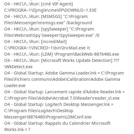
O4 - HKCU\..\Run: [ciné VIP Agent]
C:\PROGRA~1\Djingle\cineVIP\DOWNLO~1.EXE
O4 - HKCU\..\Run: [MSMSGS] "C:\Program
Files\Messenger\msmsgs.exe" /background
O4 - HKCU\..\Run: [spySweeper] "C:\Program
Files\Webroot\Spy Sweeper\SpySweeper.exe" /0
O4 - HKCU\..\Run: [incrediMail]
C:\PROGRA~1\INCRED~1\bin\IncMail.exe /c
O4 - HKCU\..\Run: [LDM] \Program\BackWeb-8876480.exe
O4 - HKCU\..\Run: [Microsoft Works Update Detection] ???
\WkDetect.exe
O4 - Global Startup: Adobe Gamma Loader.lnk = C:\Program
Files\Fichiers communs\Adobe\Calibration\Adobe Gamma
Loader.exe
O4 - Global Startup: Lancement rapide d'Adobe Reader.lnk =
C:\Program Files\Adobe\Acrobat 7.0\Reader\reader_sl.exe
O4 - Global Startup: Logitech Desktop Messenger.lnk =
C:\Program Files\Logitech\Desktop
Messenger\8876480\Program\LDMConf.exe
O4 - Global Startup: Rappels du Calendrier Microsoft
Works.lnk = ?