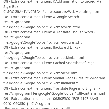
O8 - Extra context menu item: &Add animation to IncrediMail
Style Box -
C:\PROGRA~1\INCRED~1\bin\resources\WebMenuImg.htm
O8 - Extra context menu item: &Google Search -
res://c:\program
files\google\GoogleToolbar1.dll/cmsearch.html
O8 - Extra context menu item: &Translate English Word -
res://c:\program
files\google\GoogleToolbar1.dll/cmwordtrans.html
O8 - Extra context menu item: Backward Links -
res://c:\program
files\google\GoogleToolbar1.dll/cmbacklinks.html
O8 - Extra context menu item: Cached Snapshot of Page -
res://c:\program
files\google\GoogleToolbar1.dll/cmcache.html
O8 - Extra context menu item: Similar Pages - res://c:\program
files\google\GoogleToolbar1.dll/cmsimilar.html
O8 - Extra context menu item: Translate Page into English -
res://c:\program files\google\GoogleToolbar1.dll/cmtrans.html
O9 - Extra button: (no name) - {08B0E5C0-4FCB-11CF-AAA5-
00401C608501} - C:\Program
Files\Java\jre1.5.0_02\bin\npjpi150_02.dll