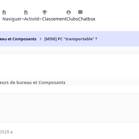
Naviguer
Activité
Classement
Clubs
Chatbox
reau et Composants
[MINI] PC "transportable" ?
eurs de bureau et Composants
005
20 a