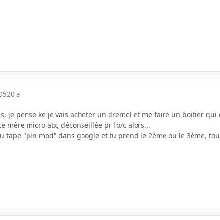
005
20 a
s, je pense ke je vais acheter un dremel et me faire un boitier qui
te mère micro atx, déconseillée pr l'o/c alors...
 tape "pin mod" dans google et tu prend le 2ème ou le 3ème, tout