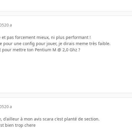
005
20 a
e et pas forcement mieux, ni plus performant !
le pour une config pour jouer, je dirais meme très faible.
t pour mettre ton Pentium M @ 2,0 Ghz ?
005
20 a
 d'ailleur à mon avis scara c'est planté de section.
est bien trop chere