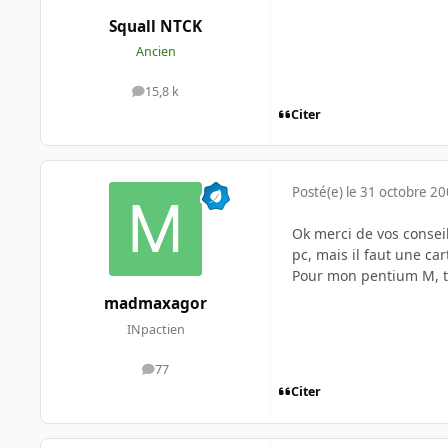
Squall NTCK
Ancien
15,8 k
messages
Citer
Posté(e)
le 31 octobre 2
Ok merci de vos conseil
pc, mais il faut une car
Pour mon pentium M, tu
madmaxagor
INpactien
77
messages
Citer