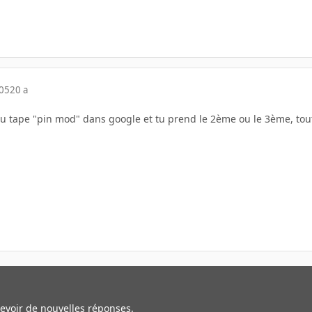
005
20 a
 tape "pin mod" dans google et tu prend le 2ème ou le 3ème, tout
cevoir de nouvelles réponses.