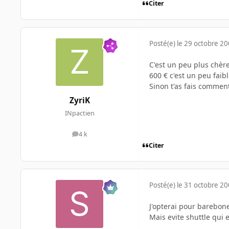
Citer
Posté(e)
le 29 octobre 2
C'est un peu plus chèr
600 € c'est un peu faib
Sinon t'as fais commen
ZyriK
INpactien
4 k
messages
Citer
Posté(e)
le 31 octobre 2
J'opterai pour barebone,
Mais evite shuttle qui 