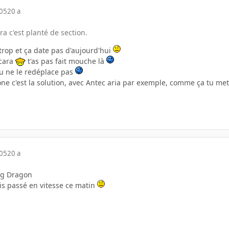
005
20 a
ra c'est planté de section.
 trop et ça date pas d'aujourd'hui
Scara
t'as pas fait mouche là
tu ne le redéplace pas
bone c'est la solution, avec Antec aria par exemple, comme ça tu m
005
20 a
g Dragon
 suis passé en vitesse ce matin