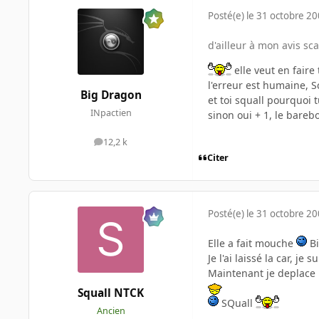
Posté(e)
le 31 octobre 2
d'ailleur à mon avis sca
elle veut en faire
l'erreur est humaine, 
Big Dragon
et toi squall pourquoi 
INpactien
sinon oui + 1, le bare
12,2 k
messages
Citer
Posté(e)
le 31 octobre 2
Elle a fait mouche
Bi
Je l'ai laissé la car, je
Maintenant je deplace
Squall NTCK
SQuall
Ancien