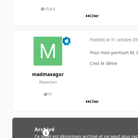
15,8 k
messages
Citer
Posté(e)
le 31 octobre 2
Pour mon pentium M, tu
C'est le 3ème
madmaxagor
INpactien
77
messages
Citer
Archivé
Ce sujet est désormais archivé et ne peut plus re