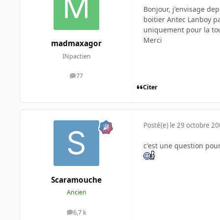
Bonjour, j'envisage dep
boitier Antec Lanboy p
uniquement pour la tou
Merci
madmaxagor
INpactien
77
messages
Citer
Posté(e)
le 29 octobre 2
c'est une question pour
Scaramouche
Ancien
6,7 k
messages