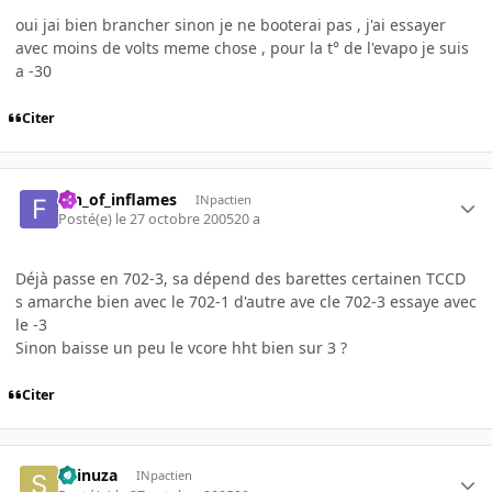
oui jai bien brancher sinon je ne booterai pas , j'ai essayer
avec moins de volts meme chose , pour la t° de l'evapo je suis
a -30
Citer
fan_of_inflames
INpactien
Posté(e)
le 27 octobre 2005
20 a
Déjà passe en 702-3, sa dépend des barettes certainen TCCD
s amarche bien avec le 702-1 d'autre ave cle 702-3 essaye avec
le -3
Sinon baisse un peu le vcore hht bien sur 3 ?
Citer
Shinuza
INpactien