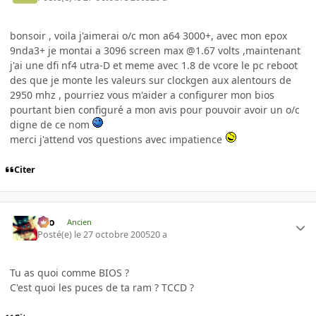
bonsoir , voila j'aimerai o/c mon a64 3000+, avec mon epox
9nda3+ je montai a 3096 screen max @1.67 volts ,maintenant
j'ai une dfi nf4 utra-D et meme avec 1.8 de vcore le pc reboot
des que je monte les valeurs sur clockgen aux alentours de
2950 mhz , pourriez vous m'aider a configurer mon bios
pourtant bien configuré a mon avis pour pouvoir avoir un o/c
digne de ce nom
merci j'attend vos questions avec impatience
Citer
eYo
Ancien
Posté(e)
le 27 octobre 2005
20 a
Tu as quoi comme BIOS ?
C'est quoi les puces de ta ram ? TCCD ?