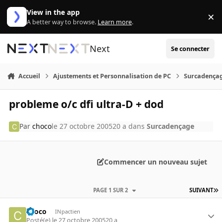
Aller au contenu
View in the app
×
Di
A better way to browse.
Learn more
.
Next
Se connecter
Accueil
Ajustements et Personnalisation de PC
Surcadença
probleme o/c dfi ultra-D + dod
Par
choco
le 27 octobre 2005
20 a
dans
Surcadençage
Commencer un nouveau sujet
PAGE 1 SUR 2
SUIVANT
choco
INpactien
Posté(e)
le 27 octobre 2005
20 a