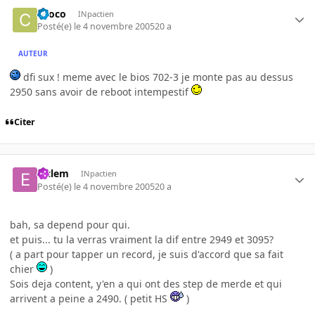
choco
INpactien
Posté(e)
le 4 novembre 2005
20 a
AUTEUR
dfi sux ! meme avec le bios 702-3 je monte pas au dessus
2950 sans avoir de reboot intempestif
Citer
elclem
INpactien
Posté(e)
le 4 novembre 2005
20 a
bah, sa depend pour qui.
et puis... tu la verras vraiment la dif entre 2949 et 3095?
( a part pour tapper un record, je suis d'accord que sa fait
chier
)
Sois deja content, y'en a qui ont des step de merde et qui
arrivent a peine a 2490. ( petit HS
)