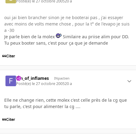
Posté(e)
le 27 octobre 2005
20 a
oui jai bien brancher sinon je ne booterai pas , j'ai essayer
avec moins de volts meme chose , pour la t° de l'evapo je suis
a -30
Je parle bien de la molex
Similaire au priise alim pour DD.
Tu peux booter sans, c'est pour ça que je demande
Citer
fan_of_inflames
INpactien
Posté(e)
le 27 octobre 2005
20 a
Elle ne change rien, cette molex c'est celle près de la cg que
tu parle, c'est pour alimenter la cg ....
Citer