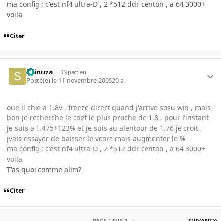
ma config ; c'est nf4 ultra-D , 2 *512 ddr centon , a 64 3000+
voila
Citer
Shinuza
INpactien
Posté(e)
le 11 novembre 2005
20 a
oue il chie a 1.8v , freeze direct quand j'arrive sosu win , mais
bon je recherche le coef le plus proche de 1.8 , pour l'instant
je suis a 1.475+123% et je suis au alentour de 1.76 je croit ,
jvais essayer de baisser le vcore mais augmenter le %
ma config ; c'est nf4 ultra-D , 2 *512 ddr centon , a 64 3000+
voila
T'as quoi comme alim?
Citer
PAGE 1 SUR 2
SUIVANT