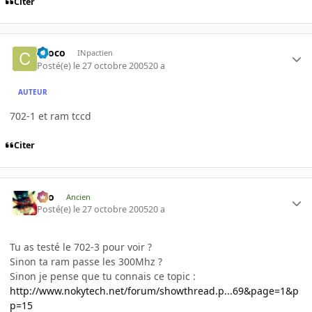
Citer
choco
INpactien
Posté(e)
le 27 octobre 2005
20 a
AUTEUR
702-1 et ram tccd
Citer
eYo
Ancien
Posté(e)
le 27 octobre 2005
20 a
Tu as testé le 702-3 pour voir ?
Sinon ta ram passe les 300Mhz ?
Sinon je pense que tu connais ce topic :
http://www.nokytech.net/forum/showthread.p...69&page=1&p
p=15