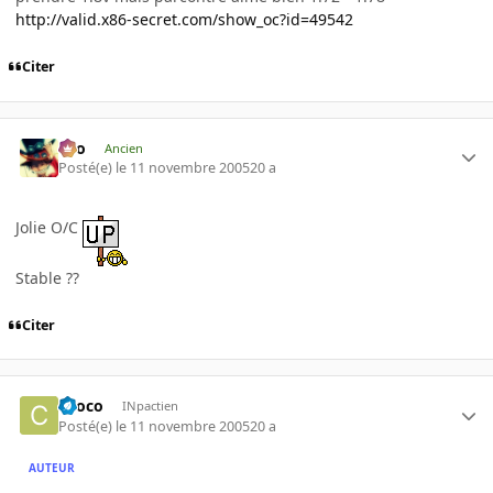
http://valid.x86-secret.com/show_oc?id=49542
Citer
eYo
Ancien
Posté(e)
le 11 novembre 2005
20 a
Jolie O/C
Stable ??
Citer
choco
INpactien
Posté(e)
le 11 novembre 2005
20 a
AUTEUR