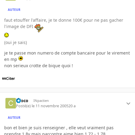
AUTEUR
faut etouffer l'affaire, je te donne 100€ pour ne pas gacher
l'image de DFI
(oui je sais)
je te passe mon numero de compte bancaire pour le virement
en mp
non serieux crotte de bique quoi !
Citer
choco
INpactien
Posté(e)
le 11 novembre 2005
20 a
AUTEUR
bon et bien je suis renseigner , elle veut vraiment pas
prendre 1.8v mais parcontre aime bien 1.72 - 1.78