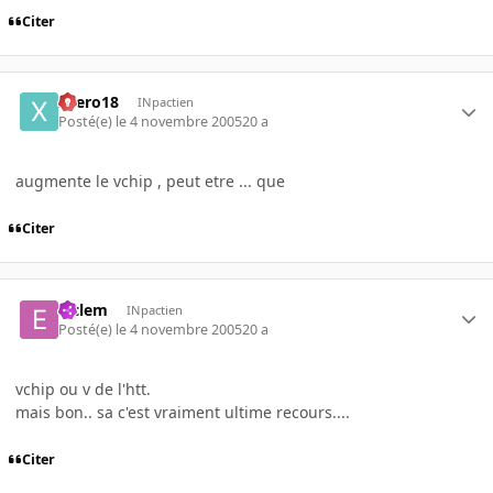
Citer
xaero18
INpactien
Posté(e)
le 4 novembre 2005
20 a
augmente le vchip , peut etre ... que
Citer
elclem
INpactien
Posté(e)
le 4 novembre 2005
20 a
vchip ou v de l'htt.
mais bon.. sa c'est vraiment ultime recours....
Citer