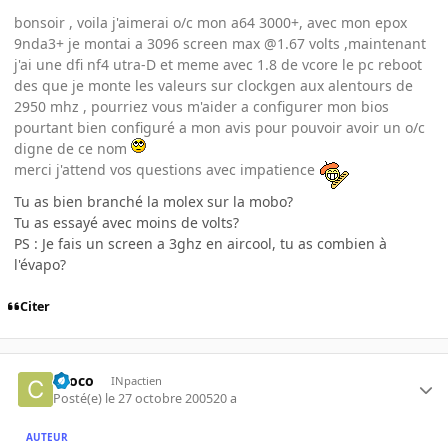
bonsoir , voila j'aimerai o/c mon a64 3000+, avec mon epox
9nda3+ je montai a 3096 screen max @1.67 volts ,maintenant
j'ai une dfi nf4 utra-D et meme avec 1.8 de vcore le pc reboot
des que je monte les valeurs sur clockgen aux alentours de
2950 mhz , pourriez vous m'aider a configurer mon bios
pourtant bien configuré a mon avis pour pouvoir avoir un o/c
digne de ce nom
merci j'attend vos questions avec impatience
Tu as bien branché la molex sur la mobo?
Tu as essayé avec moins de volts?
PS : Je fais un screen a 3ghz en aircool, tu as combien à
l'évapo?
Citer
choco
INpactien
Posté(e)
le 27 octobre 2005
20 a
AUTEUR