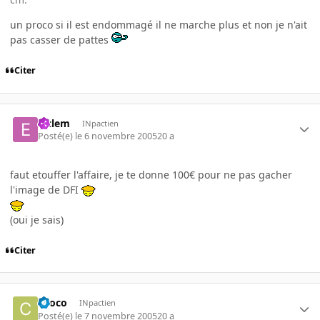
un proco si il est endommagé il ne marche plus et non je n'ait
pas casser de pattes
Citer
elclem
INpactien
Posté(e)
le 6 novembre 2005
20 a
faut etouffer l'affaire, je te donne 100€ pour ne pas gacher
l'image de DFI
(oui je sais)
Citer
choco
INpactien
Posté(e)
le 7 novembre 2005
20 a