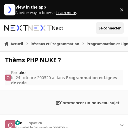
Aller au contenu
View in the app
×
Di
A better way to browse.
Learn more
.
Next
Se connecter
Accueil
Réseaux et Programmation
Programmation et Lign
Thèms PHP NUKE ?
Par
olio
le 24 octobre 2005
20 a
dans
Programmation et Lignes
de code
Commencer un nouveau sujet
olio
INpactien
Posté(e)
le 24 octobre 2005
20 a