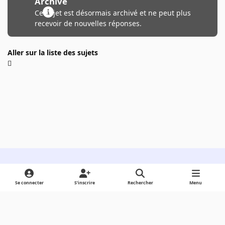
Archivé
Ce sujet est désormais archivé et ne peut plus
recevoir de nouvelles réponses.
Aller sur la liste des sujets
Light Mode
Dark Mode
System Preference
Se connecter
S’inscrire
Rechercher
Menu
Langue
Cookies
Powered by
Invision Community