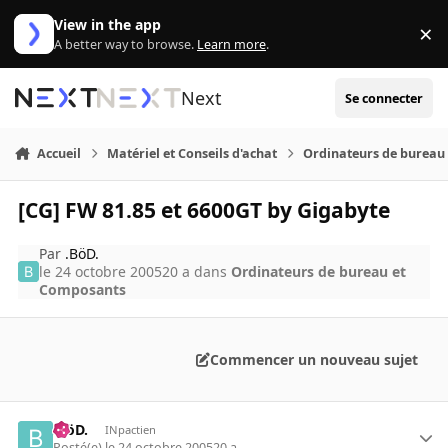
Aller au contenu
View in the app
×
Di
A better way to browse.
Learn more
.
Next
Se connecter
Accueil
Matériel et Conseils d'achat
Ordinateurs de bureau
[CG] FW 81.85 et 6600GT by Gigabyte
Par
.BöD.
le 24 octobre 2005
20 a
dans
Ordinateurs de bureau et
Composants
Commencer un nouveau sujet
.BöD.
INpactien
Posté(e)
le 24 octobre 2005
20 a