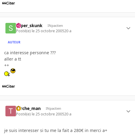
Citer
super_skunk
INpactien
Posté(e)
le 25 octobre 2005
20 a
AUTEUR
ca interesse personne ???
aller a tt
++
Citer
torche_man
INpactien
Posté(e)
le 25 octobre 2005
20 a
je suis interesser si tu me la fait a 280€ in merci a+