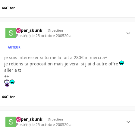
Citer
super_skunk
INpactien
Posté(e)
le 25 octobre 2005
20 a
AUTEUR
je suis interesser si tu me la fait a 280€ in merci a+
je retiens ta proposition mais je verai si j ai d autre offre
aller a tt
++
Citer
super_skunk
INpactien
Posté(e)
le 25 octobre 2005
20 a