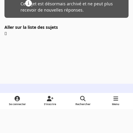
Ce sujet est désormais archivé et ne peut plus
recevoir de nouvelles réponses.
Aller sur la liste des sujets
Light Mode
Dark Mode
System Preference
Se connecter
S’inscrire
Rechercher
Menu
Langue
Cookies
Powered by
Invision Community