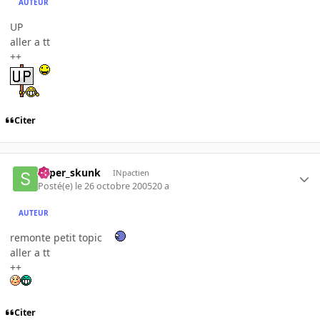
AUTEUR
UP
aller a tt
++
Citer
super_skunk
INpactien
Posté(e)
le 26 octobre 2005
20 a
AUTEUR
remonte petit topic
aller a tt
++
Citer