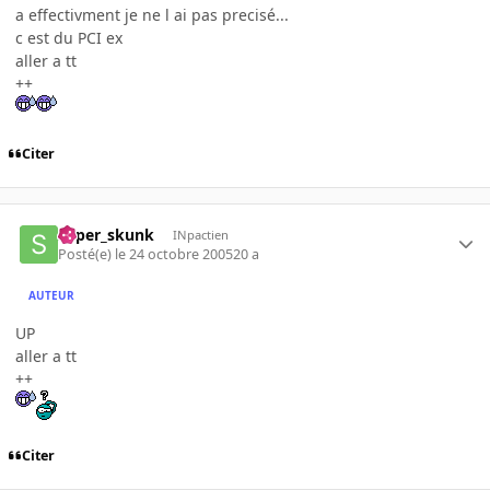
a effectivment je ne l ai pas precisé...
c est du PCI ex
aller a tt
++
Citer
super_skunk
INpactien
Posté(e)
le 24 octobre 2005
20 a
AUTEUR
UP
aller a tt
++
Citer