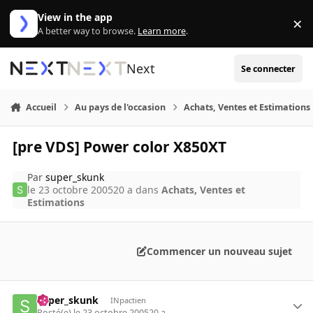
Aller au contenu
View in the app
×
Di
A better way to browse.
Learn more
.
Next
Se connecter
Accueil
Au pays de l'occasion
Achats, Ventes et Estimations
[pre VDS] Power color X850XT
Par
super_skunk
le 23 octobre 2005
20 a
dans
Achats, Ventes et
Estimations
Commencer un nouveau sujet
super_skunk
INpactien
Posté(e)
le 23 octobre 2005
20 a