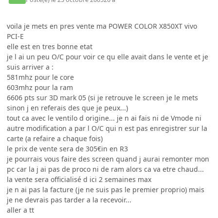
voila je mets en pres vente ma POWER COLOR X850XT vivo
PCI-E
elle est en tres bonne etat
je l ai un peu O/C pour voir ce qu elle avait dans le vente et je
suis arriver a :
581mhz pour le core
603mhz pour la ram
6606 pts sur 3D mark 05 (si je retrouve le screen je le mets
sinon j en referais des que je peux...)
tout ca avec le ventilo d origine... je n ai fais ni de Vmode ni
autre modification a par l O/C qui n est pas enregistrer sur la
carte (a refaire a chaque fois)
le prix de vente sera de 305€in en R3
je pourrais vous faire des screen quand j aurai remonter mon
pc car la j ai pas de proco ni de ram alors ca va etre chaud...
la vente sera officialisé d ici 2 semaines max
je n ai pas la facture (je ne suis pas le premier proprio) mais
je ne devrais pas tarder a la recevoir...
aller a tt