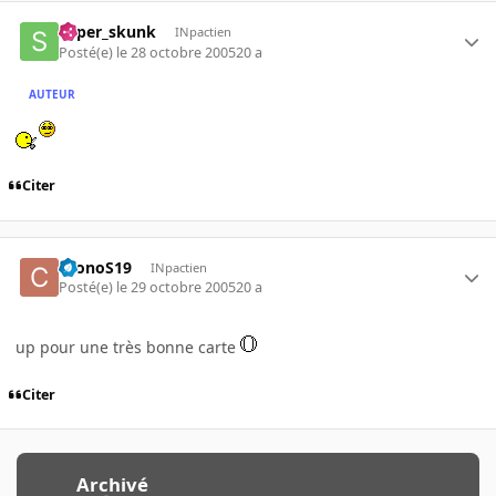
super_skunk
INpactien
Posté(e)
le 28 octobre 2005
20 a
AUTEUR
Citer
CronoS19
INpactien
Posté(e)
le 29 octobre 2005
20 a
up pour une très bonne carte
Citer
Archivé