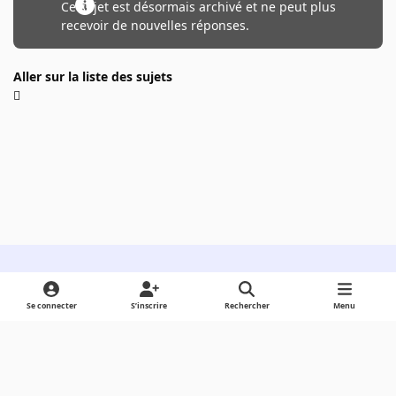
Ce sujet est désormais archivé et ne peut plus
recevoir de nouvelles réponses.
Aller sur la liste des sujets
Light Mode
Dark Mode
System Preference
Se connecter
S’inscrire
Rechercher
Menu
Langue
Cookies
Powered by
Invision Community