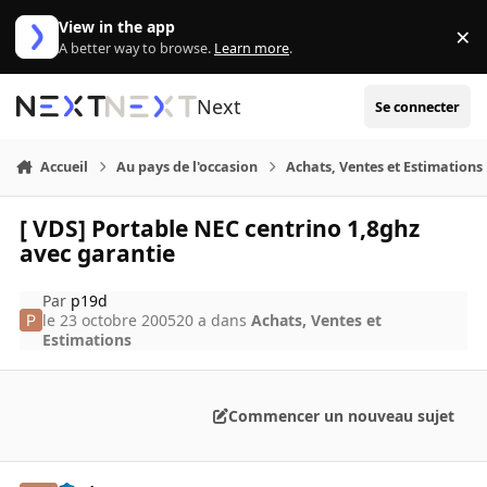
Aller au contenu
View in the app
×
Di
A better way to browse.
Learn more
.
Next
Se connecter
Accueil
Au pays de l'occasion
Achats, Ventes et Estimations
[ VDS] Portable NEC centrino 1,8ghz
avec garantie
Par
p19d
le 23 octobre 2005
20 a
dans
Achats, Ventes et
Estimations
Commencer un nouveau sujet