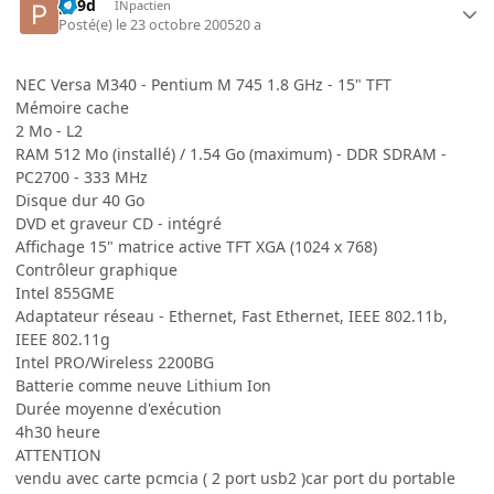
p19d
INpactien
Posté(e)
le 23 octobre 2005
20 a
NEC Versa M340 - Pentium M 745 1.8 GHz - 15" TFT
Mémoire cache
2 Mo - L2
RAM 512 Mo (installé) / 1.54 Go (maximum) - DDR SDRAM -
PC2700 - 333 MHz
Disque dur 40 Go
DVD et graveur CD - intégré
Affichage 15" matrice active TFT XGA (1024 x 768)
Contrôleur graphique
Intel 855GME
Adaptateur réseau - Ethernet, Fast Ethernet, IEEE 802.11b,
IEEE 802.11g
Intel PRO/Wireless 2200BG
Batterie comme neuve Lithium Ion
Durée moyenne d'exécution
4h30 heure
ATTENTION
vendu avec carte pcmcia ( 2 port usb2 )car port du portable