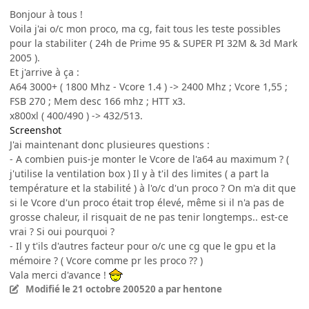
Bonjour à tous !
Voila j'ai o/c mon proco, ma cg, fait tous les teste possibles
pour la stabiliter ( 24h de Prime 95 & SUPER PI 32M & 3d Mark
2005 ).
Et j'arrive à ça :
A64 3000+ ( 1800 Mhz - Vcore 1.4 ) -> 2400 Mhz ; Vcore 1,55 ;
FSB 270 ; Mem desc 166 mhz ; HTT x3.
x800xl ( 400/490 ) -> 432/513.
Screenshot
J'ai maintenant donc plusieures questions :
- A combien puis-je monter le Vcore de l'a64 au maximum ? (
j'utilise la ventilation box ) Il y à t'il des limites ( a part la
température et la stabilité ) à l'o/c d'un proco ? On m'a dit que
si le Vcore d'un proco était trop élevé, même si il n'a pas de
grosse chaleur, il risquait de ne pas tenir longtemps.. est-ce
vrai ? Si oui pourquoi ?
- Il y t'ils d'autres facteur pour o/c une cg que le gpu et la
mémoire ? ( Vcore comme pr les proco ?? )
Vala merci d'avance !
Modifié
le 21 octobre 2005
20 a
par hentone