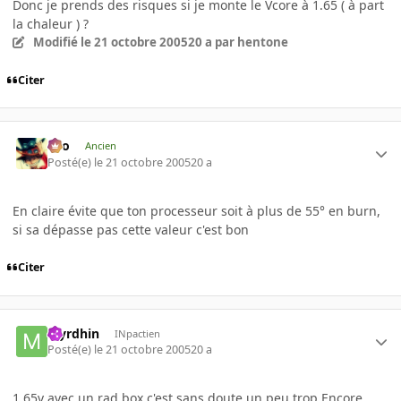
Donc je prends des risques si je monte le Vcore à 1.65 ( à part
la chaleur ) ?
Modifié
le 21 octobre 2005
20 a
par hentone
Citer
eYo
Ancien
Posté(e)
le 21 octobre 2005
20 a
En claire évite que ton processeur soit à plus de 55° en burn,
si sa dépasse pas cette valeur c'est bon
Citer
Myrdhin
INpactien
Posté(e)
le 21 octobre 2005
20 a
1.65v avec un rad box,c'est sans doute un peu trop.Encore