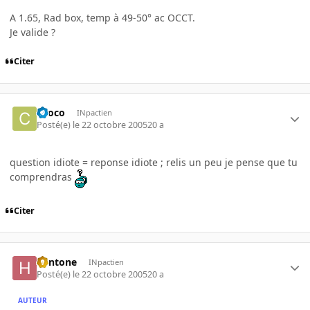
A 1.65, Rad box, temp à 49-50° ac OCCT.
Je valide ?
Citer
choco
INpactien
Posté(e)
le 22 octobre 2005
20 a
question idiote = reponse idiote ; relis un peu je pense que tu
comprendras
Citer
hentone
INpactien
Posté(e)
le 22 octobre 2005
20 a
AUTEUR