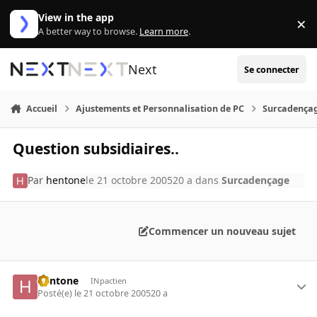
Aller au contenu
View in the app
×
Di
A better way to browse.
Learn more
.
Next
Se connecter
Accueil
Ajustements et Personnalisation de PC
Surcadença
Question subsidiaires..
Par
hentone
le 21 octobre 2005
20 a
dans
Surcadençage
Commencer un nouveau sujet
hentone
INpactien
Posté(e)
le 21 octobre 2005
20 a