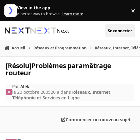
Aller au contenu
View in the app
×
Di
A better way to browse.
Learn more
.
Next
Se connecter
Accueil
Réseaux et Programmation
Réseaux, Internet, Télé
[Résolu]Problèmes paramêtrage
routeur
Par
Alek
le 20 octobre 2005
20 a
dans
Réseaux, Internet,
Téléphonie et Services en Ligne
Commencer un nouveau sujet