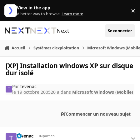
Aller au contenu
View in the app
×
Di
A better way to browse.
Learn more
.
Next
Se connecter
Accueil
Systèmes d'exploitation
Microsoft Windows (Mobile
[XP] Installation windows XP sur disque
dur isolé
Par
tevenac
le 19 octobre 2005
20 a
dans
Microsoft Windows (Mobile)
Commencer un nouveau sujet
tevenac
INpactien