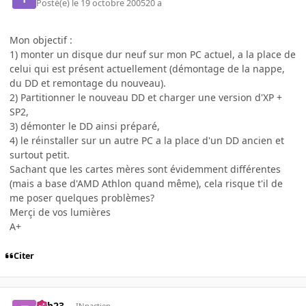
Posté(e)
le 19 octobre 2005
20 a
Mon objectif :
1) monter un disque dur neuf sur mon PC actuel, a la place de
celui qui est présent actuellement (démontage de la nappe,
du DD et remontage du nouveau).
2) Partitionner le nouveau DD et charger une version d'XP +
SP2,
3) démonter le DD ainsi préparé,
4) le réinstaller sur un autre PC a la place d'un DD ancien et
surtout petit.
Sachant que les cartes mères sont évidemment différentes
(mais a base d'AMD Athlon quand même), cela risque t'il de
me poser quelques problèmes?
Merçi de vos lumières
A+
Citer
Fab23
INpactien