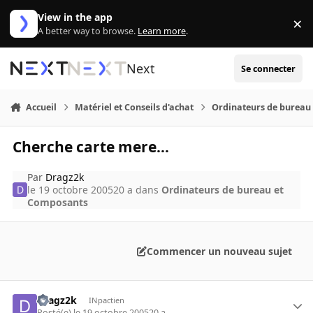
Aller au contenu
View in the app
×
Di
A better way to browse.
Learn more
.
Next
Se connecter
Accueil
Matériel et Conseils d'achat
Ordinateurs de bureau
Cherche carte mere...
Par
Dragz2k
le 19 octobre 2005
20 a
dans
Ordinateurs de bureau et
Composants
Commencer un nouveau sujet
Dragz2k
INpactien
Posté(e)
le 19 octobre 2005
20 a