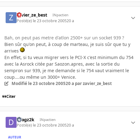
zavier_ze_best
INpactien
Posté(e)
le 23 octobre 2005
20 a
Bah, on peut pas metre d'atlon 2500+ sur un socket 939 ?
Bien sûr qu'on peut, à coup de marteau, je suis sûr que tu y
arrives
En effet, si tu veux migrer vers le PCI-X c'est minimum du 754
avec la Asrock citée par Saozon.apres, avec la sortie du
sempron sur 939, je me demande si le 754 vaut vraiment le
coup....ou même un 3000+ Venice.
Modifié
le 23 octobre 2005
20 a
par zavier_ze_best
Citer
Dragz2k
INpactien
Posté(e)
le 23 octobre 2005
20 a
AUTEUR