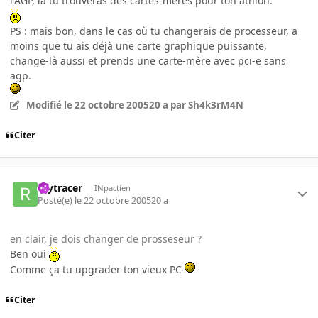
l'AGP, là tu trouveras des cartes-mères pour ton athlon.
PS : mais bon, dans le cas où tu changerais de processeur, a
moins que tu ais déjà une carte graphique puissante,
change-là aussi et prends une carte-mère avec pci-e sans
agp.
Modifié
le 22 octobre 2005
20 a
par Sh4k3rM4N
Citer
raytracer
INpactien
Posté(e)
le 22 octobre 2005
20 a
en clair, je dois changer de prosseseur ?
Ben oui
Comme ça tu upgrader ton vieux PC
Citer