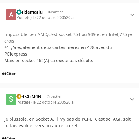
amidamariu
INpactien
Posté(e)
le 22 octobre 2005
20 a
Impossible...en AMD,c'est socket 754 ou 939,et en Intel,775 je
crois.
+1 y'a egalement deux cartes méres en 478 avec du
PCIexpress.
Mais en socket 462(A) ca existe pas désolé.
Citer
Sh4k3rM4N
INpactien
Posté(e)
le 22 octobre 2005
20 a
Je plussoie, en Socket A, il n'y pas de PCI-E. C'est soi AGP, soit
tu fais évoluer vers un autre socket.
Citer