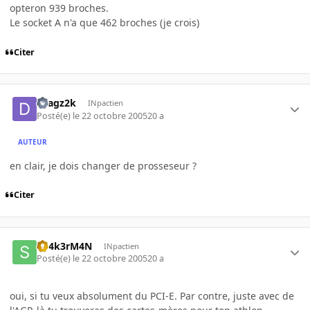
opteron 939 broches.
Le socket A n'a que 462 broches (je crois)
Citer
Dragz2k
INpactien
Posté(e)
le 22 octobre 2005
20 a
AUTEUR
en clair, je dois changer de prosseseur ?
Citer
Sh4k3rM4N
INpactien
Posté(e)
le 22 octobre 2005
20 a
oui, si tu veux absolument du PCI-E. Par contre, juste avec de