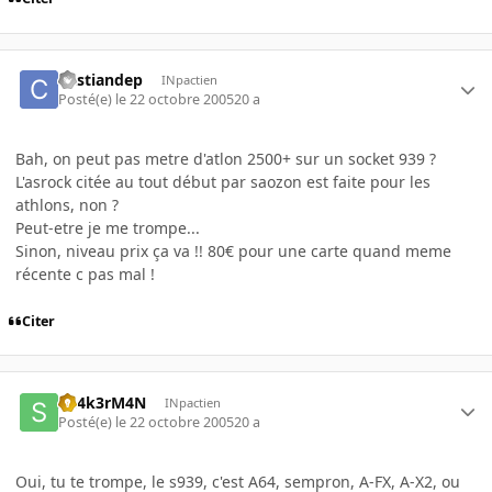
cristiandep
INpactien
Posté(e)
le 22 octobre 2005
20 a
Bah, on peut pas metre d'atlon 2500+ sur un socket 939 ?
L'asrock citée au tout début par saozon est faite pour les
athlons, non ?
Peut-etre je me trompe...
Sinon, niveau prix ça va !! 80€ pour une carte quand meme
récente c pas mal !
Citer
Sh4k3rM4N
INpactien
Posté(e)
le 22 octobre 2005
20 a
Oui, tu te trompe, le s939, c'est A64, sempron, A-FX, A-X2, ou