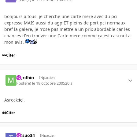
bonjours a tous. je cherche une carte mere avec du pci
expresse MAIS aussi du agp ET pleins de port pci normaux.
bref la galere, je n'ose pas mettre a un prix abordable car les
chances d'en trouver une Carte mere comme ça est casi nul a
mon avis.
Citer
Myrdhin
INpactien
Posté(e)
le 19 octobre 2005
20 a
Asrock:
ici.
Citer
tetsuo34
INpactien