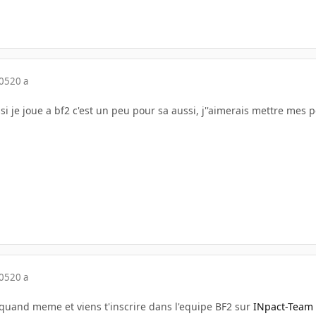
005
20 a
i je joue a bf2 c'est un peu pour sa aussi, j''aimerais mettre mes 
005
20 a
 quand meme et viens t'inscrire dans l'equipe BF2 sur
INpact-Team