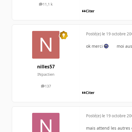
11,1 k
messages
Citer
Posté(e)
le 19 octobre 2
ok merci
moi auss
nilles57
INpactien
137
messages
Citer
Posté(e)
le 19 octobre 2
mais attend les autres