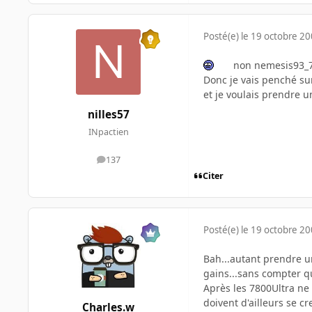
Posté(e)
le 19 octobre 2
non nemesis93_75 
Donc je vais penché sur
et je voulais prendre u
nilles57
INpactien
137
messages
Citer
Posté(e)
le 19 octobre 2
Bah...autant prendre u
gains...sans compter qu
Après les 7800Ultra ne
doivent d'ailleurs se c
Charles.w