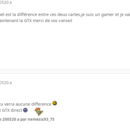
005
20 a
uel est la différence entre ces deux cartes,je suis un gamer et je va
aintenant la GTX merci de vos conseil
005
20 a
tu verra aucune difference
t GTX direct
e 2005
20 a
par nemesis93_75