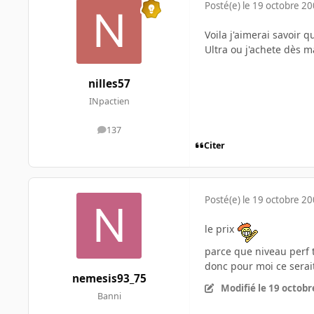
Posté(e)
le 19 octobre 2
Voila j'aimerai savoir q
Ultra ou j'achete dès m
nilles57
INpactien
137
messages
Citer
Posté(e)
le 19 octobre 2
le prix
parce que niveau perf 
donc pour moi ce serai
nemesis93_75
Modifié
le 19 octobr
Banni