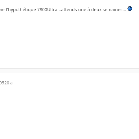
e l'hypothétique 7800Ultra...attends une à deux semaines...
005
20 a