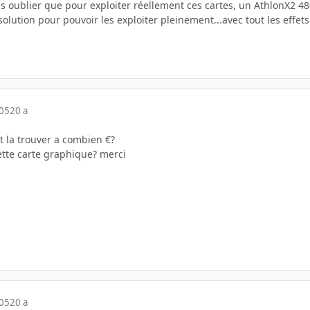
s oublier que pour exploiter réellement ces cartes, un AthlonX2 480
olution pour pouvoir les exploiter pleinement...avec tout les effet
005
20 a
t la trouver a combien €?
ette carte graphique? merci
005
20 a