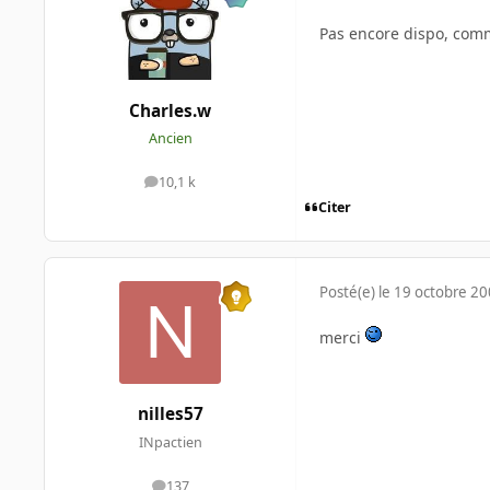
Pas encore dispo, comm
Charles.w
Ancien
10,1 k
messages
Citer
Posté(e)
le 19 octobre 2
merci
nilles57
INpactien
137