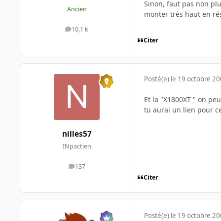
Sinon, faut pas non plu
Ancien
monter très haut en rés
10,1 k
messages
Citer
Posté(e)
le 19 octobre 2
Et la "X1800XT " on peu
tu aurai un lien pour c
nilles57
INpactien
137
messages
Citer
Posté(e)
le 19 octobre 2