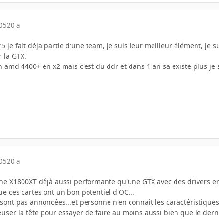
005
20 a
je fait déja partie d'une team, je suis leur meilleur élément, je su
 la GTX.
n amd 4400+ en x2 mais c'est du ddr et dans 1 an sa existe plus je
005
20 a
ne X1800XT déjà aussi performante qu'une GTX avec des drivers en 
e ces cartes ont un bon potentiel d'OC...
 sont pas annoncées...et personne n'en connait les caractéristique
reuser la tête pour essayer de faire au moins aussi bien que le derni