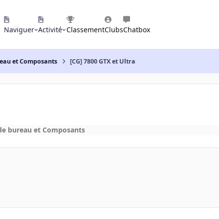
Naviguer
Activité
Classement
Clubs
Chatbox
reau et Composants
[CG] 7800 GTX et Ultra
de bureau et Composants