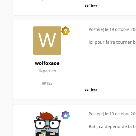
messages
Citer
Posté(e)
le 19 octobre 2
lol pour faire tourner b
wolfoxaoe
INpactien
183
messages
Citer
Posté(e)
le 19 octobre 2
Bah, ca dépend de la tai