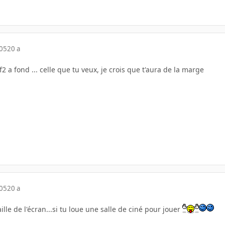
005
20 a
f2 a fond ... celle que tu veux, je crois que t'aura de la marge
005
20 a
lle de l'écran...si tu loue une salle de ciné pour jouer