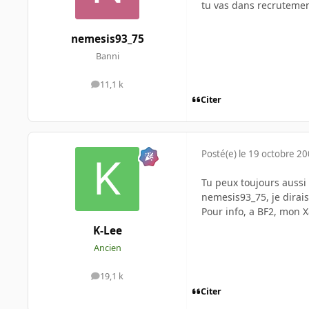
tu vas dans recrutemen
nemesis93_75
Banni
11,1 k
messages
Citer
Posté(e)
le 19 octobre 2
Tu peux toujours aussi 
nemesis93_75, je dirai
Pour info, a BF2, mon 
K-Lee
Ancien
19,1 k
messages
Citer