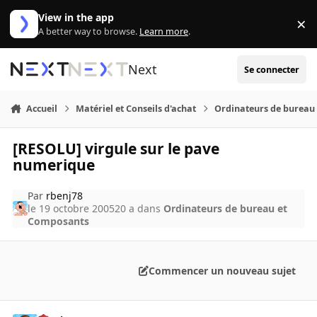
Aller au contenu
View in the app
×
Di
A better way to browse.
Learn more
.
Next
Se connecter
Accueil
Matériel et Conseils d'achat
Ordinateurs de bureau
[RESOLU] virgule sur le pave
numerique
Par
rbenj78
le 19 octobre 2005
20 a
dans
Ordinateurs de bureau et
Composants
Commencer un nouveau sujet