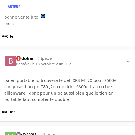
AUTEUR
bonne vente à toi
merci
Citer
budokai
INpactien
Posté(e)
le 18 octobre 2005
20 a
ba en portable tu trouvera le dell XPS M170 pour 2500€
composé d un pm780 ,2go de ddr , 6800ultra ou chez
allienware , donc pour un pc aussi bien que le tien en
portable faut compter le double
Citer
mSx-MoD
INpactien