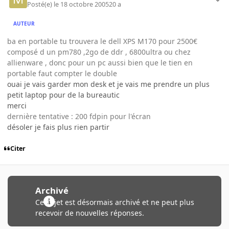
Posté(e)
le 18 octobre 2005
20 a
AUTEUR
ba en portable tu trouvera le dell XPS M170 pour 2500€
composé d un pm780 ,2go de ddr , 6800ultra ou chez
allienware , donc pour un pc aussi bien que le tien en
portable faut compter le double
ouai je vais garder mon desk et je vais me prendre un plus
petit laptop pour de la bureautic
merci
dernière tentative : 200 fdpin pour l'écran
désoler je fais plus rien partir
Citer
Archivé
Ce sujet est désormais archivé et ne peut plus
recevoir de nouvelles réponses.