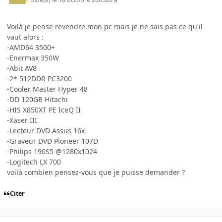
Voilà je pense revendre mon pc mais je ne sais pas ce qu'il
vaut alors :
-AMD64 3500+
-Enermax 350W
-Abit AV8
-2* 512DDR PC3200
-Cooler Master Hyper 48
-DD 120GB Hitachi
-HIS X850XT PE IceQ II
-Xaser III
-Lecteur DVD Assus 16x
-Graveur DVD Pioneer 107D
-Philips 190S5 @1280x1024
-Logitech LX 700
voilà combien pensez-vous que je puisse demander ?
Citer