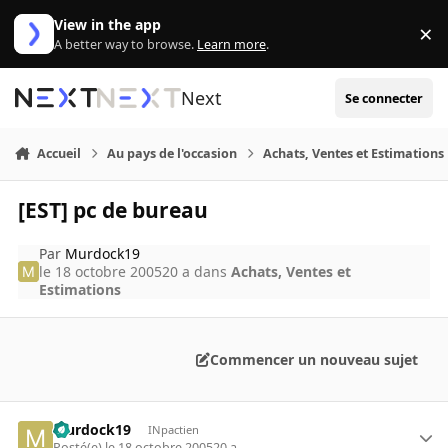
Aller au contenu
View in the app
×
Di
A better way to browse.
Learn more
.
Next
Se connecter
Accueil
Au pays de l'occasion
Achats, Ventes et Estimations
[EST] pc de bureau
Par
Murdock19
le 18 octobre 2005
20 a
dans
Achats, Ventes et
Estimations
Commencer un nouveau sujet
Murdock19
INpactien
Posté(e)
le 18 octobre 2005
20 a