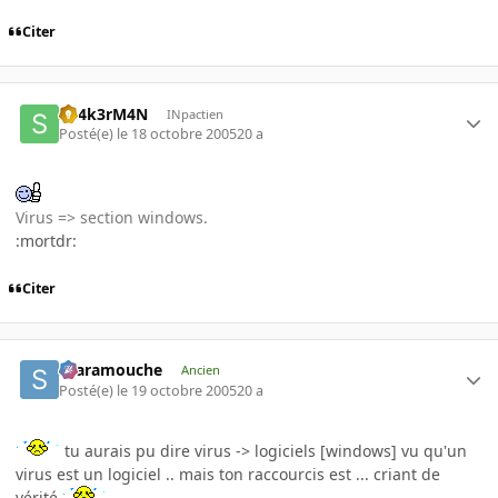
Citer
Sh4k3rM4N
INpactien
Posté(e)
le 18 octobre 2005
20 a
Virus => section windows.
:mortdr:
Citer
Scaramouche
Ancien
Posté(e)
le 19 octobre 2005
20 a
tu aurais pu dire virus -> logiciels [windows] vu qu'un
virus est un logiciel .. mais ton raccourcis est ... criant de
vérité