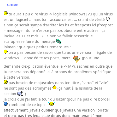
AUTEUR
tu aurais pu dire virus -> logiciels [windows] vu qu'un virus
est un logiciel .. mais ton raccourcis est ... criant de vérité
sinon ça serait sympa d'arrêter les hs et freeposts ici (freepost
= message intuile n'est-ce pas zzubbione entre autres.. ça
inclue les +1 et mdr ..) .. sinon va falloir ressortir le
scaraplease faire du ménage
lolman : quelques petites remarques :
on a pas besoin de savoir que tu as une version illégale de
windows ... donc édite tes posts, merci
(pour une
demande d'explication éventuelle -> MP). saches en outre que
tu ne sera pas dépanné ici à propos de problèmes spécifique
à cette version.
pas besoin de majuscules dans ton titre , "virus" et "vite"
ne sont pas des acronymes
(ça nuit à la lisibilité de la
section
)
je crois que j'ai fait le tour du bazar (pour ne pas dire bordel
) ambiant de ce topic
effectivement, j'avais oublier que j'avais une version "pirate"
et donc pas trés légale...je dirais donc maintenant "mon