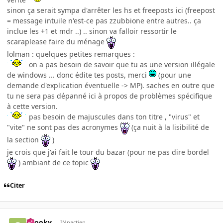
sinon ça serait sympa d'arrêter les hs et freeposts ici (freepost
= message intuile n'est-ce pas zzubbione entre autres.. ça
inclue les +1 et mdr ..) .. sinon va falloir ressortir le
scaraplease faire du ménage
lolman : quelques petites remarques :
on a pas besoin de savoir que tu as une version illégale
de windows ... donc édite tes posts, merci
(pour une
demande d'explication éventuelle -> MP). saches en outre que
tu ne sera pas dépanné ici à propos de problèmes spécifique
à cette version.
pas besoin de majuscules dans ton titre , "virus" et
"vite" ne sont pas des acronymes
(ça nuit à la lisibilité de
la section
)
je crois que j'ai fait le tour du bazar (pour ne pas dire bordel
) ambiant de ce topic
Citer
snooky
INpactien