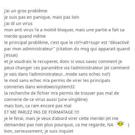
j'ai un gros problème
je suis pas en panique, mais pas loin
j'ai dl un virus
mon anti virus l'a a moitié bloquer, mais une partie a fait sa
merde quand même
le principal problème, c'est que le ctrl+alt+supr est "désactivé
par mon administrateur" (citation du msg qui apparait quand
j'essai)
et je voudrais le recuperer, donc si vous savez comment je
peux changer ces paramètre via l'administrateur (et comment
je vais dans l'adiministrateur...mode sans echec no?)
le mod sans echec m'a permis de virer les principals
conneries dans windows/system32
la recherche de fichier m'a permis de trouver pas mal de
connerie de ce virus aussi (une vingtène)
mais bon, ca ram encore pas mal
ET ME PARLEZ PAS DE FORMATAGE !!!!
je le ferai, mais je veux d'abord virer cette merde! (et me
demandez pas non plus pourquoi, ca me regarde, NA
)
bon, serieusement, je suis inquiet