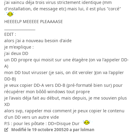
j'ai vaincu déja trois virus strictement identique (mm
d'installation, de message etc) mais lui, il est plus "corcé"
HEEEELP MEEEEE PLEAAAASE
_________________
EDIT :
alors j'ai a nouveau besoin d'aide
je m'explique :
j'ai deux DD
un DD propre qui moisit sur une étagère (on va l'appeler DD-
A)
mon DD tout virusser (je sais, on dit veroler )(on va l'appler
DD-B)
je veux copier DD-A vers DD-B (pré-formaté bien sur) pour
récupérer mon bôôô windows tout propre
je l'avais déja fait au début, mais depuis, je me souvien plus
XD
alors svp, rappeler moi comment je peux copier le contenu
d'un DD vers un autre vide
P.S : pour les pôtate : DD=Disque Dur
Modifié
le 19 octobre 2005
20 a
par lolman