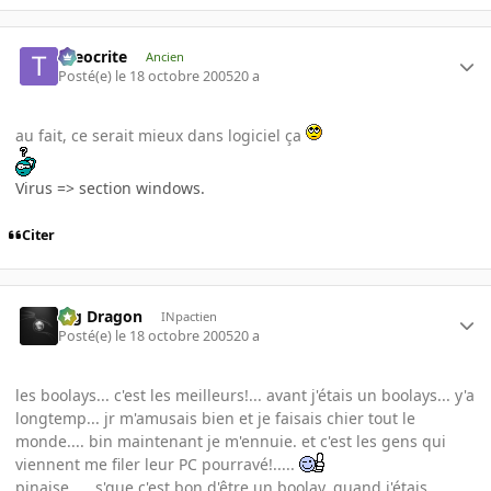
theocrite
Ancien
Posté(e)
le 18 octobre 2005
20 a
au fait, ce serait mieux dans logiciel ça
Virus => section windows.
Citer
Big Dragon
INpactien
Posté(e)
le 18 octobre 2005
20 a
les boolays... c'est les meilleurs!... avant j'étais un boolays... y'a
longtemp... jr m'amusais bien et je faisais chier tout le
monde.... bin maintenant je m'ennuie. et c'est les gens qui
viennent me filer leur PC pourravé!.....
pinaise .... s'que c'est bon d'être un boolay. quand j'étais