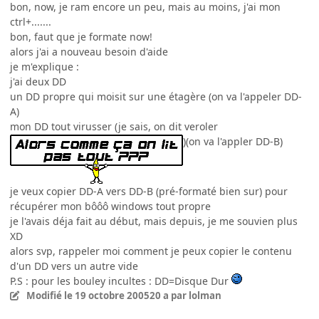
bon, now, je ram encore un peu, mais au moins, j'ai mon
ctrl+.......
bon, faut que je formate now!
alors j'ai a nouveau besoin d'aide
je m'explique :
j'ai deux DD
un DD propre qui moisit sur une étagère (on va l'appeler DD-
A)
mon DD tout virusser (je sais, on dit veroler
)(on va l'appler DD-B)
je veux copier DD-A vers DD-B (pré-formaté bien sur) pour
récupérer mon bôôô windows tout propre
je l'avais déja fait au début, mais depuis, je me souvien plus
XD
alors svp, rappeler moi comment je peux copier le contenu
d'un DD vers un autre vide
P.S : pour les bouley incultes : DD=Disque Dur
Modifié
le 19 octobre 2005
20 a
par lolman