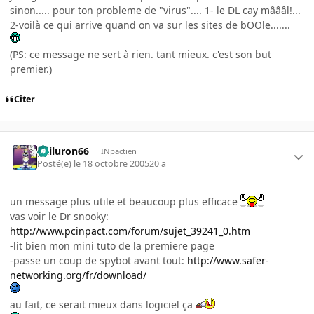
sinon..... pour ton probleme de "virus".... 1- le DL cay mâââl!...
2-voilà ce qui arrive quand on va sur les sites de bOOle.......
(PS: ce message ne sert à rien. tant mieux. c'est son but
premier.)
Citer
gailuron66
INpactien
Posté(e)
le 18 octobre 2005
20 a
un message plus utile et beaucoup plus efficace
vas voir le Dr snooky:
http://www.pcinpact.com/forum/sujet_39241_0.htm
-lit bien mon mini tuto de la premiere page
-passe un coup de spybot avant tout:
http://www.safer-
networking.org/fr/download/
au fait, ce serait mieux dans logiciel ça