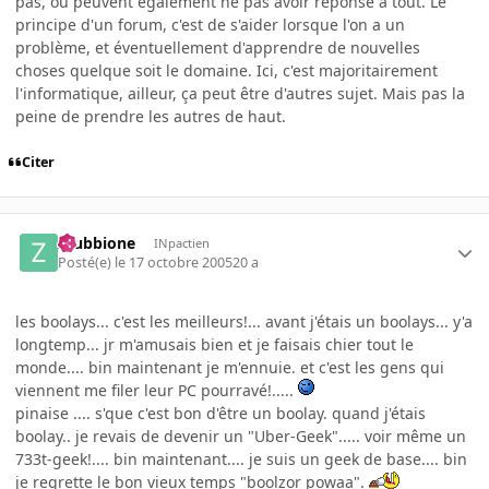
pas, ou peuvent également ne pas avoir réponse à tout. Le
principe d'un forum, c'est de s'aider lorsque l'on a un
problème, et éventuellement d'apprendre de nouvelles
choses quelque soit le domaine. Ici, c'est majoritairement
l'informatique, ailleur, ça peut être d'autres sujet. Mais pas la
peine de prendre les autres de haut.
Citer
zzubbione
INpactien
Posté(e)
le 17 octobre 2005
20 a
les boolays... c'est les meilleurs!... avant j'étais un boolays... y'a
longtemp... jr m'amusais bien et je faisais chier tout le
monde.... bin maintenant je m'ennuie. et c'est les gens qui
viennent me filer leur PC pourravé!.....
pinaise .... s'que c'est bon d'être un boolay. quand j'étais
boolay.. je revais de devenir un "Uber-Geek"..... voir même un
733t-geek!.... bin maintenant.... je suis un geek de base.... bin
je regrette le bon vieux temps "boolzor powaa".