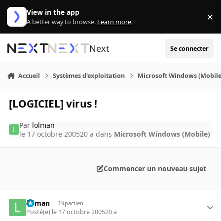
Aller au contenu
View in the app
×
Di
A better way to browse.
Learn more
.
Next
Se connecter
Accueil
Systèmes d'exploitation
Microsoft Windows (Mobile
[LOGICIEL] virus !
Par
lolman
le 17 octobre 2005
20 a
dans
Microsoft Windows (Mobile)
Commencer un nouveau sujet
lolman
INpactien
Posté(e)
le 17 octobre 2005
20 a