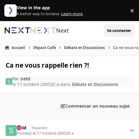
Aller au contenu
View in the app
×
Di
A better way to browse.
Learn more
.
Next
Se connecter
Accueil
INpact Café
Débats et Discussions
Ca ne vous ra
Ca ne vous rappelle rien ?!
Par
sield
le 17 octobre 2005
20 a
dans
Débats et Discussions
Commencer un nouveau sujet
sield
INpactien
Posté(e)
le 17 octobre 2005
20 a