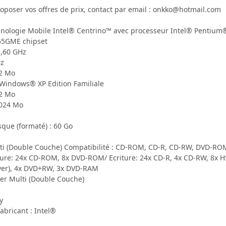
roposer vos offres de prix, contact par email : onkko@hotmail.com
chnologie Mobile Intel® Centrino™ avec processeur Intel® Pentiu
855GME chipset
1,60 GHz
Hz
 2 Mo
 Windows® XP Edition Familiale
12 Mo
,024 Mo
sque (formaté) : 60 Go
ti (Double Couche) Compatibilité : CD-ROM, CD-R, CD-RW, DVD-
cture: 24x CD-ROM, 8x DVD-ROM/ Ecriture: 24x CD-R, 4x CD-RW, 8x 
yer), 4x DVD+RW, 3x DVD-RAM
er Multi (Double Couche)
y
abricant : Intel®