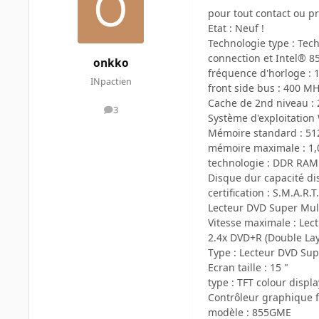
pour tout contact ou p
Etat : Neuf !
Technologie type : Te
connection et Intel® 
onkko
fréquence d'horloge : 
INpactien
front side bus : 400 M
Cache de 2nd niveau :
3
messages
Système d'exploitation
Mémoire standard : 5
mémoire maximale : 1
technologie : DDR RAM
Disque dur capacité di
certification : S.M.A.R.T.
Lecteur DVD Super Mul
Vitesse maximale : Le
2.4x DVD+R (Double La
Type : Lecteur DVD Sup
Ecran taille : 15 "
type : TFT colour displa
Contrôleur graphique f
modèle : 855GME