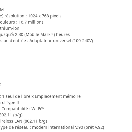
AM
) résolution : 1024 x 768 pixels
leurs : 16.7 millions
lithium-ion
usqu'à 2:30 (Mobile Mark™) heures
sion d'entrée : Adaptateur universel (100-240V)
e
nt 1 seul de libre x Emplacement mémoire
rd Type II
 Compatibilité : Wi-Fi™
802.11 (b/g)
Wireless LAN (802.11 b/g)
Type de réseau : modem international V.90 (prêt V.92)