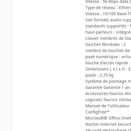
Vitesse : 56 Kbps data (
Type de réseau : Ether
Vitesse : 10/100 Base-T
Son formats audio suppo
standards supportés :
haut-parleurs : intégré
Clavier nombres de tou
touches Windows : 2
nombre de touches de 
pavé numérique : virtu
touche d'accès rapide :
Dimensions L x l x H : 3
poids : 2,70 kg
Système de pointage m
Garantie Garantie 1 an 
Accessoires fournis Al
Logiciels fournis Utilit
Manuel de l'utilisateu
ConfigFree™
Microsoft® Office One
Norton Internet Securit
Sécurité Verrouillage c