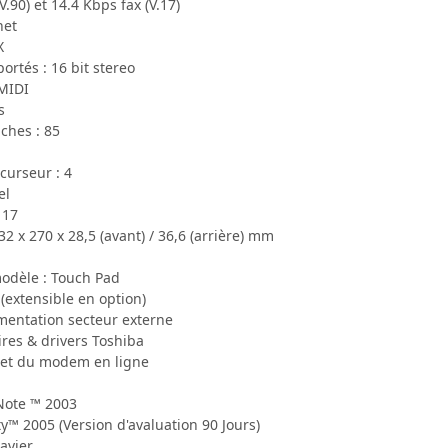
V.90) et 14.4 Kbps fax (V.17)
net
X
rtés : 16 bit stereo
 MIDI
s
ches : 85
curseur : 4
el
 17
32 x 270 x 28,5 (avant) / 36,6 (arrière) mm
odèle : Touch Pad
(extensible en option)
imentation secteur externe
aires & drivers Toshiba
r et du modem en ligne
Note ™ 2003
y™ 2005 (Version d'avaluation 90 Jours)
lavier