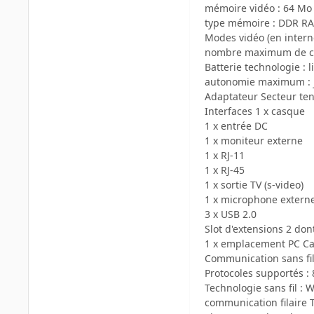
mémoire vidéo : 64 Mo
type mémoire : DDR R
Modes vidéo (en interne
nombre maximum de cou
Batterie technologie : 
autonomie maximum : j
Adaptateur Secteur ten
Interfaces 1 x casque
1 x entrée DC
1 x moniteur externe
1 x RJ-11
1 x RJ-45
1 x sortie TV (s-video)
1 x microphone extern
3 x USB 2.0
Slot d'extensions 2 do
1 x emplacement PC Ca
Communication sans fil
Protocoles supportés : 
Technologie sans fil : 
communication filaire 