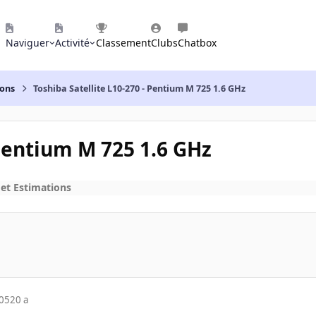
Naviguer
Activité
Classement
Clubs
Chatbox
ions
Toshiba Satellite L10-270 - Pentium M 725 1.6 GHz
 Pentium M 725 1.6 GHz
 et Estimations
005
20 a