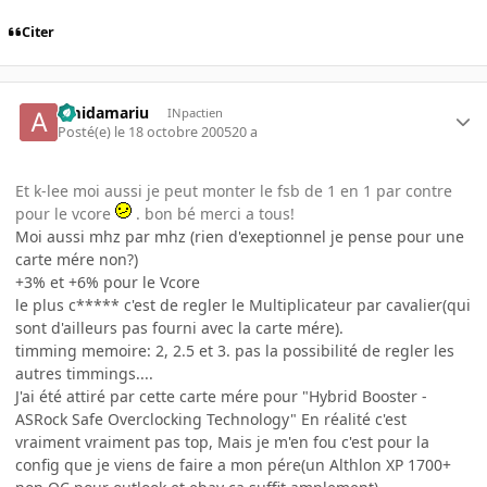
Citer
amidamariu
INpactien
Posté(e)
le 18 octobre 2005
20 a
Et k-lee moi aussi je peut monter le fsb de 1 en 1 par contre
pour le vcore
. bon bé merci a tous!
Moi aussi mhz par mhz (rien d'exeptionnel je pense pour une
carte mére non?)
+3% et +6% pour le Vcore
le plus c***** c'est de regler le Multiplicateur par cavalier(qui
sont d'ailleurs pas fourni avec la carte mére).
timming memoire: 2, 2.5 et 3. pas la possibilité de regler les
autres timmings....
J'ai été attiré par cette carte mére pour "Hybrid Booster -
ASRock Safe Overclocking Technology" En réalité c'est
vraiment vraiment pas top, Mais je m'en fou c'est pour la
config que je viens de faire a mon pére(un Althlon XP 1700+