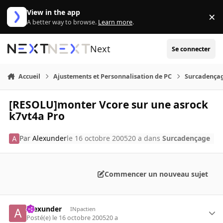
Aller au contenu
View in the app
×
Di
A better way to browse.
Learn more
.
Next
Se connecter
Accueil
Ajustements et Personnalisation de PC
Surcadença
[RESOLU]monter Vcore sur une asrock
k7vt4a Pro
Par
Alexunder
le 16 octobre 2005
20 a
dans
Surcadençage
Commencer un nouveau sujet
Alexunder
INpactien
Posté(e)
le 16 octobre 2005
20 a