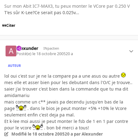
Sur mon Abit IC7-MAX3, tu peux monter le VCore par 0.250 V
T'es sûr K-Lee?Ce serait pas 0.025v...
Citer
Alexunder
INpactien
Posté(e)
le 18 octobre 2005
20 a
AUTEUR
lol oui c'est sur je ne la compare pa a une asus ou autre
mes elle et asser bien pour les debutant dans l'O/C je trouve..
saier j'ai trouver c'est bien dans la commande que tu ma dit
amidamariu
mais comme un c** javais pa decendu jusqu'en bas de la
page
. dans le bios je peut monter +5% +10% le Vcore
seulement enfin c'est deja pa mal.
Et k-lee moi aussi je peut monter le fsb de 1 en 1 par contre
pour le vcore
. bon bé merci a tous!
Modifié
le 18 octobre 2005
20 a
par Alexunder