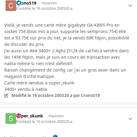
CronoS19
INpactien
Posté(e)
le 16 octobre 2005
20 a
Voilà, je vends une carte mère gigabyte GA-K8NS Pro en
socket 754 (bios mis a jour, supporte les semprons 754) elle
est a 93.75€ sur prix du net, je la vends 60€ fdpin, possibilité
de discuter du prix.
J'ai aussi un A64 3400+ 2.4ghz (512k de cache) à vendre dans
les 145€ fdpin, mais je suis en cours de transaction avec
nabla même si rien n'est définitif.
Raison changement de config car j'ai un gros avoir dans un
magasin d'informatique.
Carte mère vendue a super_skunk
3400+ vendu à nabla
Modifié
le 16 octobre 2005
20 a
par CronoS19
super_skunk
INpactien
Posté(e)
le 16 octobre 2005
20 a