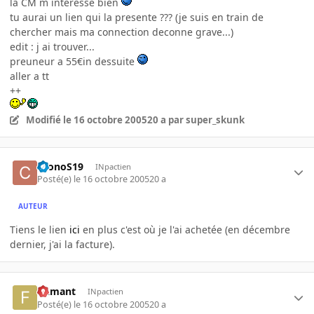
la CM m interesse bien
tu aurai un lien qui la presente ??? (je suis en train de
chercher mais ma connection deconne grave...)
edit : j ai trouver...
preuneur a 55€in dessuite
aller a tt
++
Modifié
le 16 octobre 2005
20 a
par super_skunk
CronoS19
INpactien
Posté(e)
le 16 octobre 2005
20 a
AUTEUR
Tiens le lien
ici
en plus c'est où je l'ai achetée (en décembre
dernier, j'ai la facture).
flamant
INpactien
Posté(e)
le 16 octobre 2005
20 a