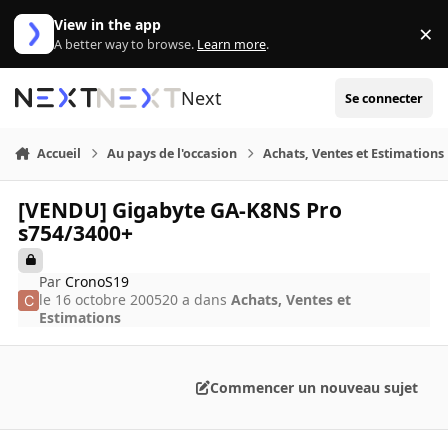
Aller au contenu
View in the app
×
Di
A better way to browse.
Learn more
.
Next
Se connecter
Accueil
Au pays de l'occasion
Achats, Ventes et Estimations
[VENDU] Gigabyte GA-K8NS Pro
s754/3400+
Par
CronoS19
le 16 octobre 2005
20 a
dans
Achats, Ventes et
Estimations
Commencer un nouveau sujet