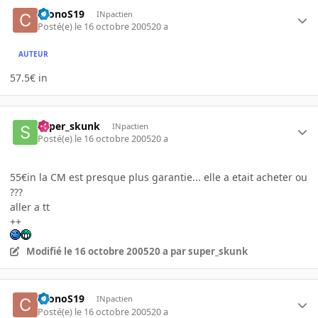
CronoS19
INpactien
Posté(e)
le 16 octobre 2005
20 a
AUTEUR
57.5€ in
super_skunk
INpactien
Posté(e)
le 16 octobre 2005
20 a
55€in la CM est presque plus garantie... elle a etait acheter ou
???
aller a tt
++
Modifié
le 16 octobre 2005
20 a
par super_skunk
CronoS19
INpactien
Posté(e)
le 16 octobre 2005
20 a