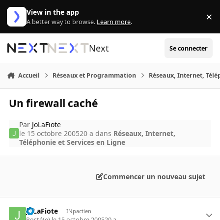
Aller au contenu
View in the app
×
Di
A better way to browse.
Learn more
.
Next
Se connecter
Accueil
Réseaux et Programmation
Réseaux, Internet, Télé
Un firewall caché
Par
JoLaFiote
le 15 octobre 2005
20 a
dans
Réseaux, Internet,
Téléphonie et Services en Ligne
Commencer un nouveau sujet
JoLaFiote
INpactien
Posté(e)
le 15 octobre 2005
20 a