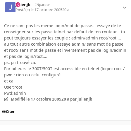
julienjb
INpactien
Posté(e)
le 17 octobre 2005
20 a
Ce ne sont pas les meme login/mot de passe... essaye de te
renseigner sur les passe telnet par defaut de ton routeur... tu
peut toujours essayer les couple : admin/admin root/root ...
au tout autre combinaison essaye admin/ sans mot de passe
et root/ sans mot de passe et inversement pas de login/admin
et pas de login/root....
ps: jai trouvé ca:
Par ailleurs le 300T/500T est accessible en telnet (login: root /
pwd : rien ou celui configuré
et ca:
User:root
Pwd:admin
Modifié
le 17 octobre 2005
20 a
par julienjb
Citer