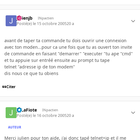
julienjb
INpactien
Posté(e)
le 15 octobre 2005
20 a
avant de taper ta commande tu dois ouvrir une connexion
avec ton moden...pour ca une fois que tu as ouvert ton invite
de commande en faisant "demarrer" "executer "tu ape "cmd"
et tu appuie sur entréé ensuite au prompt tu tape
telnet "adresse ip de ton modem"
dis nous ce que tu obiens
Citer
JoLaFiote
INpactien
Posté(e)
le 16 octobre 2005
20 a
AUTEUR
Merci julien pour ton aide, j'ai donc tapé telnet+ip et il me