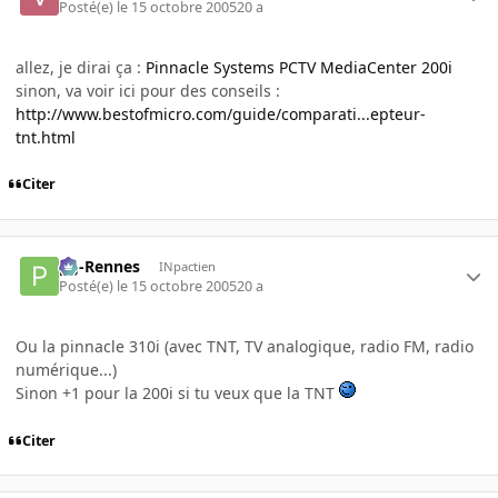
Posté(e)
le 15 octobre 2005
20 a
allez, je dirai ça :
Pinnacle Systems PCTV MediaCenter 200i
sinon, va voir ici pour des conseils :
http://www.bestofmicro.com/guide/comparati...epteur-
tnt.html
Citer
pg-Rennes
INpactien
Posté(e)
le 15 octobre 2005
20 a
Ou la pinnacle 310i (avec TNT, TV analogique, radio FM, radio
numérique...)
Sinon +1 pour la 200i si tu veux que la TNT
Citer