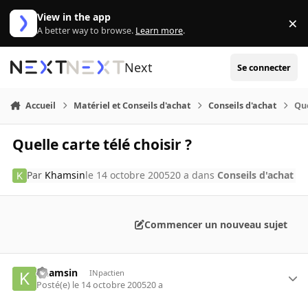
Aller au contenu
View in the app
×
Di
A better way to browse.
Learn more
.
Next
Se connecter
Accueil
Matériel et Conseils d'achat
Conseils d'achat
Que
Quelle carte télé choisir ?
Par
Khamsin
le 14 octobre 2005
20 a
dans
Conseils d'achat
Commencer un nouveau sujet
Khamsin
INpactien
Posté(e)
le 14 octobre 2005
20 a