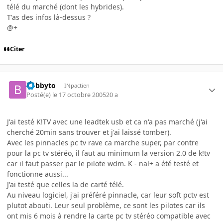
télé du marché (dont les hybrides).
T'as des infos là-dessus ?
@+
Citer
bobbyto
INpactien
Posté(e)
le 17 octobre 2005
20 a
J'ai testé K!TV avec une leadtek usb et ca n'a pas marché (j'ai
cherché 20min sans trouver et j'ai laissé tomber).
Avec les pinnacles pc tv rave ca marche super, par contre
pour la pc tv stéréo, il faut au minimum la version 2.0 de k!tv
car il faut passer par le pilote wdm. K - nal+ a été testé et
fonctionne aussi...
J'ai testé que celles la de carté télé.
Au niveau logiciel, j'ai préféré pinnacle, car leur soft pctv est
plutot abouti. Leur seul problème, ce sont les pilotes car ils
ont mis 6 mois à rendre la carte pc tv stéréo compatible avec