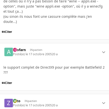
de celles où il n'y a pas besoin de faire "wine -- appli.exe -
option", mais juste "wine appli.exe -option", où il y a winecfg
et tout ça...)
(ou sinon ils nous font une cassure complète mais j'en
doute...)
Citer
Arofarn
INpactien
Posté(e)
le 17 octobre 2005
20 a
le support complet de DirectX9 pour par exemple Battlefield 2
???
Citer
zoto
INpactien
Posté(e)
le 17 octobre 2005
20 a