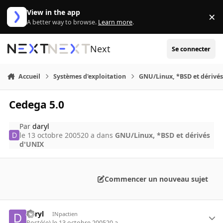
Aller au contenu
View in the app
×
Di
A better way to browse.
Learn more
.
Next
Se connecter
Accueil
Systèmes d'exploitation
GNU/Linux, *BSD et dérivé
Cedega 5.0
Par
daryl
le 13 octobre 2005
20 a
dans
GNU/Linux, *BSD et dérivés
d'UNIX
Commencer un nouveau sujet
daryl
INpactien
Posté(e)
le 13 octobre 2005
20 a