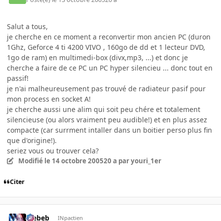
Salut a tous,
je cherche en ce moment a reconvertir mon ancien PC (duron
1Ghz, Geforce 4 ti 4200 VIVO , 160go de dd et 1 lecteur DVD,
1go de ram) en multimedi-box (divx,mp3, ...) et donc je
cherche a faire de ce PC un PC hyper silencieu ... donc tout en
passif!
je n'ai malheureusement pas trouvé de radiateur pasif pour
mon process en socket A!
je cherche aussi une alim qui soit peu chére et totalement
silencieuse (ou alors vraiment peu audible!) et en plus assez
compacte (car surrment intaller dans un boitier perso plus fin
que d'origine!).
seriez vous ou trouver cela?
Modifié
le 14 octobre 2005
20 a
par youri_1er
Citer
Trebeb
INpactien