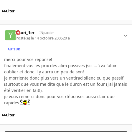
Citer
youri_1er
INpactien
Posté(e)
le 14 octobre 2005
20 a
AUTEUR
merci pour vos réponse!
finalement vus les prix des alim passives (sic ... ) va faloir
oublier et donc il y aurra un peu de son!
je morriente donc plus vers un ventirad silencieu que passif
(surtout que vous me dite que le duron est un four (j'ai jamais
été verifier en fait!).
je vous remerci donc pour vos rtéponses aussi clair que
rapides
Citer