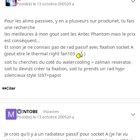
Posté(e)
le 13 octobre 2005
20 a
Pour les alims passives, y en a plusieurs sur prixdunet, tu fais
une recherche
les meilleures à mon gout sont les Antec Phantom mais le prix
est conséquent...
Et sinon je ne connais pas de rad passif avec fixation socket A
(peut etre le thermal right fan103
)
soit tu cherches du coté du watercooling > zalman reserator,
soit tu devras créer ta fixation, soit tu prends un rad hypr
silencieux style SI97+papst
Citer
MENTOBE
INpactien
Posté(e)
le 13 octobre 2005
20 a
Je crois qu'il y a un radiateur passif pour socket A (je l'ai vu