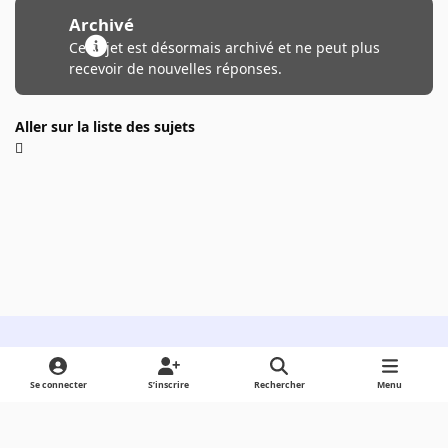
Archivé
Ce sujet est désormais archivé et ne peut plus
recevoir de nouvelles réponses.
Aller sur la liste des sujets
Light Mode
Dark Mode
System Preference
Se connecter
S’inscrire
Rechercher
Menu
Langue
Cookies
Powered by
Invision Community