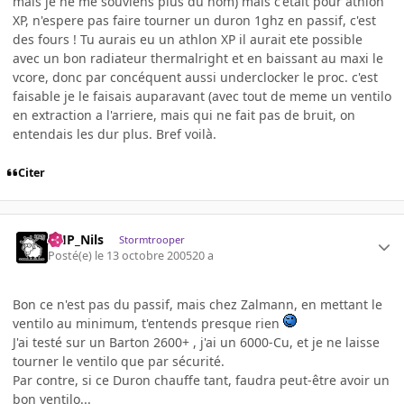
mais je ne me souviens plus du nom) mais c'etait pour athlon
XP, n'espere pas faire tourner un duron 1ghz en passif, c'est
des fours ! Tu aurais eu un athlon XP il aurait ete possible
avec un bon radiateur thermalright et en baissant au maxi le
vcore, donc par concéquent aussi underclocker le proc. c'est
faisable je le faisais auparavant (avec tout de meme un ventilo
en extraction a l'arriere, mais qui ne fait pas de bruit, on
entendais les dur plus. Bref voilà.
Citer
AHP_Nils
Stormtrooper
Posté(e)
le 13 octobre 2005
20 a
Bon ce n'est pas du passif, mais chez Zalmann, en mettant le
ventilo au minimum, t'entends presque rien
J'ai testé sur un Barton 2600+ , j'ai un 6000-Cu, et je ne laisse
tourner le ventilo que par sécurité.
Par contre, si ce Duron chauffe tant, faudra peut-être avoir un
bon ventilo...