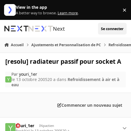
Aller au contenu
View in the app
×
Di
A better way to browse.
Learn more
.
Next
Se connecter
Accueil
Ajustements et Personnalisation de PC
Refroidissem
[resolu] radiateur passif pour socket A
Par
youri_1er
le 13 octobre 2005
20 a
dans
Refroidissement à air et à
eau
Commencer un nouveau sujet
youri_1er
INpactien
Posté(e)
le 13 octobre 2005
20 a