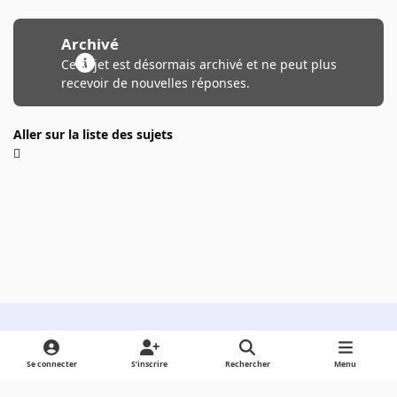
Archivé
Ce sujet est désormais archivé et ne peut plus
recevoir de nouvelles réponses.
Aller sur la liste des sujets
Light Mode
Dark Mode
System Preference
Se connecter
S’inscrire
Rechercher
Menu
Langue
Cookies