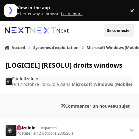
Aller au contenu
View in the app
×
Di
A better way to browse.
Learn more
.
Next
Se connecter
Accueil
Systèmes d'exploitation
Microsoft Windows (Mobile
[LOGICIEL] [RESOLU] droits windows
Par
killzelolo
le 12 octobre 2005
20 a
dans
Microsoft Windows (Mobile)
Commencer un nouveau sujet
killzelolo
INpactien
Posté(e)
le 12 octobre 2005
20 a