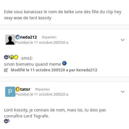
Eske vous konaissez le nom de kelke une des fille du clip hey
sexy wow de lord kossity
keneda212
INpactien
Posté(e)
le 11 octobre 2005
20 a
:sms2:
sinon bienvenu quand meme
Modifié
le 11 octobre 2005
20 a
par keneda212
Patator
INpactien
Posté(e)
le 11 octobre 2005
20 a
Lord Kossity, je connais de nom, mais toi, tu dois pas
connaître Lord Tografe.