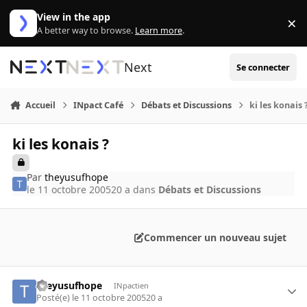
Aller au contenu
View in the app
×
Di
A better way to browse.
Learn more
.
Next
Se connecter
Accueil
INpact Café
Débats et Discussions
ki les konais 
ki les konais ?
Par
theyusufhope
le 11 octobre 2005
20 a
dans
Débats et Discussions
Commencer un nouveau sujet
theyusufhope
INpactien
Posté(e)
le 11 octobre 2005
20 a